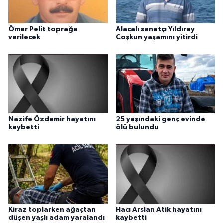
Ömer Pelit toprağa
Alacalı sanatçı Yıldıray
verilecek
Coşkun yaşamını yitirdi
Nazife Özdemir hayatını
25 yaşındaki genç evinde
kaybetti
ölü bulundu
Kiraz toplarken ağaçtan
Hacı Arslan Atik hayatını
düşen yaşlı adam yaralandı
kaybetti