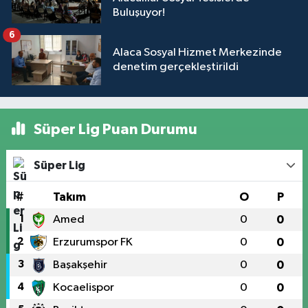
Buluşuyor!
6
Alaca Sosyal Hizmet Merkezinde
denetim gerçekleştirildi
Süper Lig Puan Durumu
Süper Lig
#
Takım
O
P
1
Amed
0
0
2
Erzurumspor FK
0
0
3
Başakşehir
0
0
4
Kocaelispor
0
0