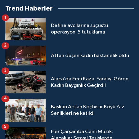
Trend Haberler
1
Define avcılarına suçüstü
operasyon: 5 tutuklama
2
Attan düşen kadın hastanelik oldu
3
Alaca’da Feci Kaza: Yaralıyı Gören
Kadın Baygınlık Geçirdi!
4
Başkan Arslan Koçhisar Köyü Yaz
Şenlikleri’ne katıldı
5
Her Çarşamba Canlı Müzik:
Alacalılar Sosyal Tesislerde