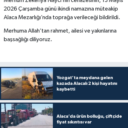
Merhum Zekeriya Naycı’nın cenazesinin, 13 Mayıs
2026 Çarşamba günü ikindi namazına müteakip
Alaca Mezarlığı’nda toprağa verileceği bildirildi.
Merhuma Allah’tan rahmet, ailesi ve yakınlarına
başsağlığı diliyoruz.
Yozgat’ta meydana gelen
kazada Alacalı 2 kişi hayatını
kaybetti
Alaca’da ürün bolluğu, çiftçide
fiyat sıkıntısı var