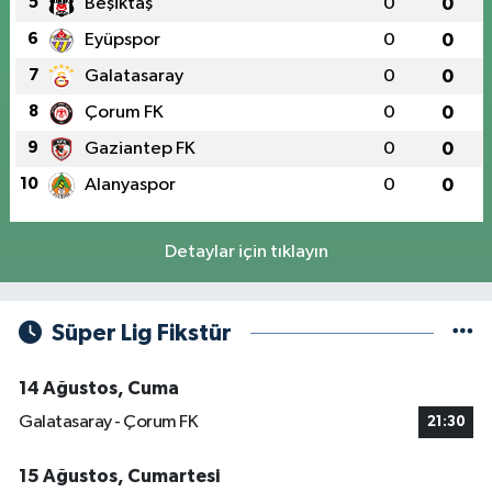
5
Beşiktaş
0
0
6
Eyüpspor
0
0
7
Galatasaray
0
0
8
Çorum FK
0
0
9
Gaziantep FK
0
0
10
Alanyaspor
0
0
Detaylar için tıklayın
Süper Lig Fikstür
14 Ağustos, Cuma
Galatasaray - Çorum FK
21:30
15 Ağustos, Cumartesi