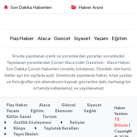
Son Dakika Haberleri
Haber Arşivi
Flaş Haber
Alaca
Güncel
Siyaset
Yaşam
Eğitim
Sitede yayınlanan içerik ve yorumlardan yazarları sorumludur.
Yayınlanan yorumlardan Çorum Alaca Lider Gazetesi - Alaca Haber,
Son Dakika Çorum Haberleri sorumlu tutulamaz. Sitedeki tüm harici
linkler ayrı bir sayfada açılır. Sitemizde yayınlanan haber, köşe yazıları
ve fotoğraflar izin alınmaksızın kaynak gösterilse dahi, herhangi bir
ortamda kullanılamaz ve yayınlanamaz
Flaş Haber
Alaca
Güncel
Siyaset
Haber
Yaşam
Eğitim
Ekonomi
Sağlık
Yazılımı:
Kültür Sanat
Turizm
TE
Gizlilik Sözleşmesi
İletişim
Bilişim
|
Künye
Topluluk Kuralları
Copyright
Yayın İlkeleri