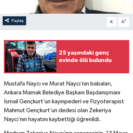
Paylaş
-
+
A
A
25 yaşındaki genç
evinde ölü bulundu
Mustafa Naycı ve Murat Naycı’nın babaları,
Ankara Mamak Belediye Başkanı Başdanışmanı
İsmail Gençkurt’un kayınpederi ve Fizyoterapist
Mahmut Gençkurt’un dedesi olan Zekeriya
Naycı’nın hayatını kaybettiği öğrenildi.