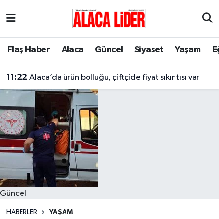
Çorum Nöbetçi Eczaneler
Flaş Haber
Alaca
Güncel
Siyaset
Yaşam
E
Çorum Hava Durumu
11:22
Alaca’da ürün bolluğu, çiftçide fiyat sıkıntısı var
Çorum Namaz Vakitleri
Çorum Trafik Yoğunluk Haritası
Süper Lig Puan Durumu ve Fikstür
Tüm Manşetler
Son Dakika Haberleri
Güncel
Haber Arşivi
HABERLER
YAŞAM