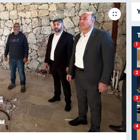
Y
1
2
3
4