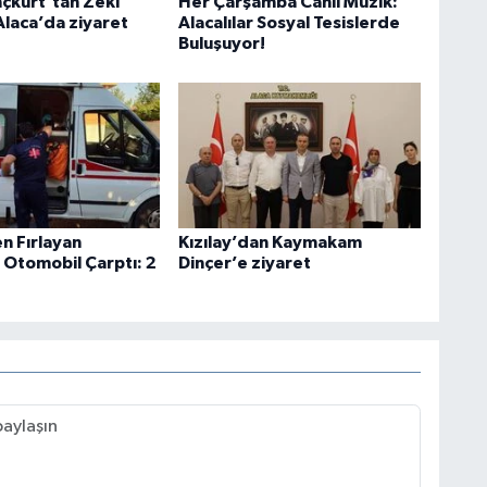
nçkurt’tan Zeki
Her Çarşamba Canlı Müzik:
Alaca’da ziyaret
Alacalılar Sosyal Tesislerde
Buluşuyor!
n Fırlayan
Kızılay’dan Kaymakam
 Otomobil Çarptı: 2
Dinçer’e ziyaret