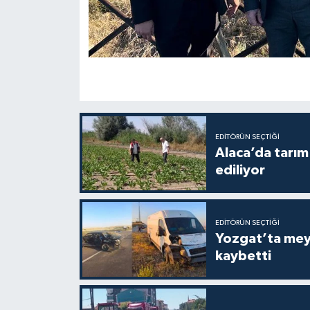
EDITÖRÜN SEÇTIĞI
Alaca’da tarım 
ediliyor
EDITÖRÜN SEÇTIĞI
Yozgat’ta meydana gelen
kaybetti