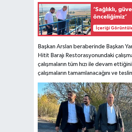
‘Sağlıklı, güvenli ve ke
önceliğimiz’
İçeriği Görüntül
Başkan Arslan beraberinde Başkan Yard
Hitit Barajı Restorasyonundaki çalışmal
çalışmaların tüm hızı ile devam ettiğin
çalışmaların tamamlanacağını ve teslim