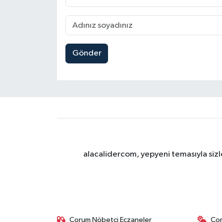
Gönder
alacalidercom, yepyeni temasıyla sizle
Çorum Nöbetçi Eczaneler
Ço