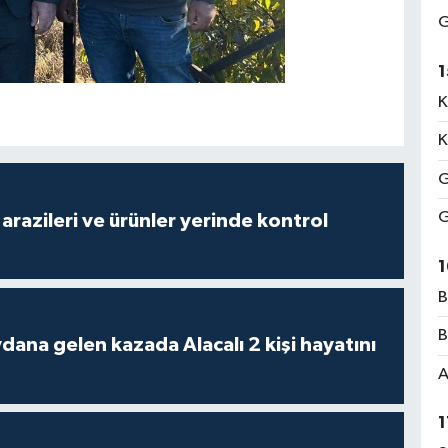
G
1
K
K
G
G
arazileri ve ürünler yerinde kontrol
1
B
B
 kazada Alacalı 2 kişi hayatını
A
1