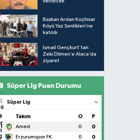
verilecek
Başkan Arslan Koçhisar
Köyü Yaz Şenlikleri’ne
katıldı
İsmail Gençkurt’tan
Zeki Dilmen’e Alaca’da
ziyaret
Süper Lig Puan Durumu
Süper Lig
#
Takım
O
P
1
Amed
0
0
2
Erzurumspor FK
0
0