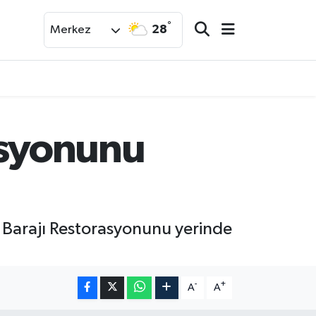
°
28
Merkez
asyonunu
 Barajı Restorasyonunu yerinde
-
+
A
A