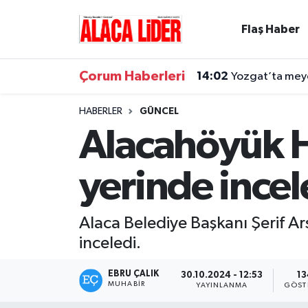
Flaş Haber
Çorum Nöbetçi Eczaneler
Çorum Haberleri
14:02
Yozgat’ta meyd
Çorum Hava Durumu
HABERLER
GÜNCEL
Çorum Namaz Vakitleri
Alacahöyük H
Çorum Trafik Yoğunluk Haritası
yerinde incel
Süper Lig Puan Durumu ve Fikstür
Alaca Belediye Başkanı Şerif A
Tüm Manşetler
inceledi.
Son Dakika Haberleri
EBRU ÇALIK
30.10.2024 - 12:53
13
MUHABIR
YAYINLANMA
GÖST
Haber Arşivi