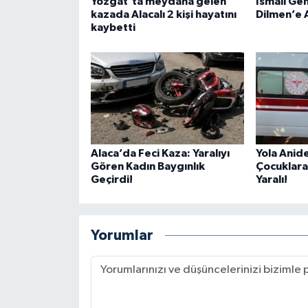
Yozgat’ta meydana gelen
İsmail Ge
kazada Alacalı 2 kişi hayatını
Dilmen’e 
kaybetti
Alaca’da Feci Kaza: Yaralıyı
Yola Anide
Gören Kadın Baygınlık
Çocuklara
Geçirdi!
Yaralı!
Yorumlar