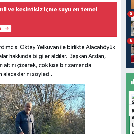
sintisiz içme suyu en temel
5
e
6
ımcısı Oktay Yelkuvan ile birlikte Alacahöyük
ar hakkında bilgiler aldılar. Başkan Arslan,
in altını çizerek, çok kısa bir zamanda
 alacaklarını söyledi.