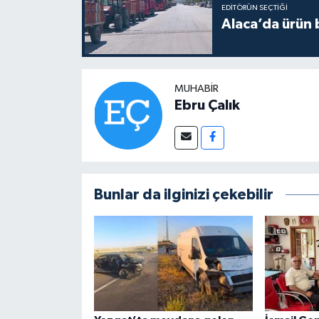
EDITÖRÜN SEÇTIĞI
Alaca’da ürün b
MUHABIR
Ebru Çalık
Bunlar da ilginizi çekebilir