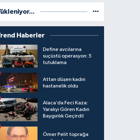
ükleniyor...
Trend Haberler
Define avcılarına
suçüstü operasyon: 5
tutuklama
Attan düşen kadın
hastanelik oldu
Alaca’da Feci Kaza:
Yaralıyı Gören Kadın
Baygınlık Geçirdi!
Ömer Pelit toprağa