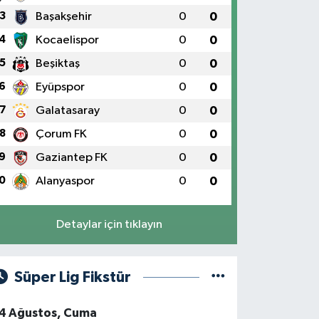
3
Başakşehir
0
0
4
Kocaelispor
0
0
5
Beşiktaş
0
0
6
Eyüpspor
0
0
7
Galatasaray
0
0
8
Çorum FK
0
0
9
Gaziantep FK
0
0
0
Alanyaspor
0
0
Detaylar için tıklayın
Süper Lig Fikstür
4 Ağustos, Cuma