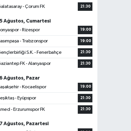
alatasaray - Çorum FK
21:30
5 Ağustos, Cumartesi
onyaspor - Rizespor
19:00
asımpaşa - Trabzonspor
19:00
ençlerbirliği S.K. - Fenerbahçe
21:30
aziantep FK - Alanyaspor
21:30
6 Ağustos, Pazar
aşakşehir - Kocaelispor
19:00
eşiktaş - Eyüpspor
21:30
med - Erzurumspor FK
21:30
7 Ağustos, Pazartesi