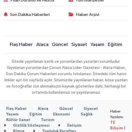
Puan Durumu ve Fikstür
Tüm Manşetler
Son Dakika Haberleri
Haber Arşivi
Flaş Haber
Alaca
Güncel
Siyaset
Yaşam
Eğitim
Sitede yayınlanan içerik ve yorumlardan yazarları sorumludur.
Yayınlanan yorumlardan Çorum Alaca Lider Gazetesi - Alaca Haber,
Son Dakika Çorum Haberleri sorumlu tutulamaz. Sitedeki tüm harici
linkler ayrı bir sayfada açılır. Sitemizde yayınlanan haber, köşe yazıları
ve fotoğraflar izin alınmaksızın kaynak gösterilse dahi, herhangi bir
ortamda kullanılamaz ve yayınlanamaz
Flaş Haber
Alaca
Güncel
Siyaset
Haber
Yaşam
Eğitim
Ekonomi
Sağlık
Yazılımı:
Kültür Sanat
Turizm
TE
Gizlilik Sözleşmesi
İletişim
Bilişim
|
Künye
Topluluk Kuralları