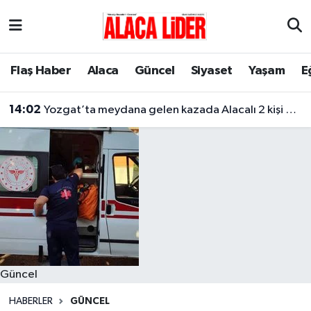
Çorum Nöbetçi Eczaneler
Flaş Haber
Alaca
Güncel
Siyaset
Yaşam
E
Çorum Hava Durumu
14:02
Yozgat’ta meydana gelen kazada Alacalı 2 kişi hayatını kaybetti
Çorum Namaz Vakitleri
Çorum Trafik Yoğunluk Haritası
Süper Lig Puan Durumu ve Fikstür
Tüm Manşetler
Son Dakika Haberleri
Güncel
Haber Arşivi
HABERLER
GÜNCEL