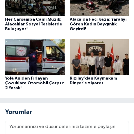
Her Çarşamba Canlı Müzik:
Alaca’da Feci Kaza: Yaralıyı
Alacalılar Sosyal Tesislerde
Gören Kadın Baygınlık
Buluşuyor!
Geçirdi!
Yola Aniden Fırlayan
Kızılay’dan Kaymakam
Çocuklara Otomobil Çarptı:
Dinçer’e ziyaret
2 Yaralı!
Yorumlar