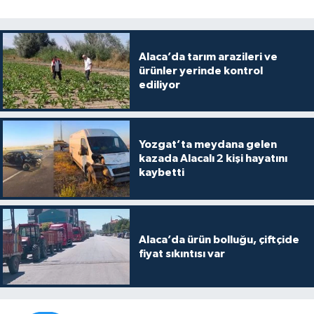
Alaca’da tarım arazileri ve
ürünler yerinde kontrol
ediliyor
Yozgat’ta meydana gelen
kazada Alacalı 2 kişi hayatını
kaybetti
Alaca’da ürün bolluğu, çiftçide
fiyat sıkıntısı var