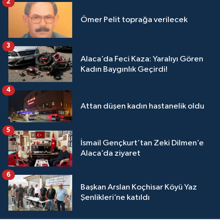
2
Ömer Pelit toprağa verilecek
3
Alaca’da Feci Kaza: Yaralıyı Gören
Kadın Baygınlık Geçirdi!
4
Attan düşen kadın hastanelik oldu
5
İsmail Gençkurt’tan Zeki Dilmen’e
Alaca’da ziyaret
6
Başkan Arslan Koçhisar Köyü Yaz
Şenlikleri’ne katıldı