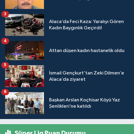
3
Alaca’da Feci Kaza: Yaralıyı Gören
Kadın Baygınlık Geçirdi!
4
Attan düşen kadın hastanelik oldu
5
İsmail Gençkurt’tan Zeki Dilmen’e
Alaca’da ziyaret
6
Başkan Arslan Koçhisar Köyü Yaz
Şenlikleri’ne katıldı
Süper Lig Puan Durumu