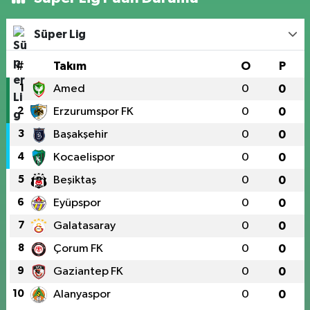
Süper Lig
#
Takım
O
P
1
Amed
0
0
2
Erzurumspor FK
0
0
3
Başakşehir
0
0
4
Kocaelispor
0
0
5
Beşiktaş
0
0
6
Eyüpspor
0
0
7
Galatasaray
0
0
8
Çorum FK
0
0
9
Gaziantep FK
0
0
10
Alanyaspor
0
0