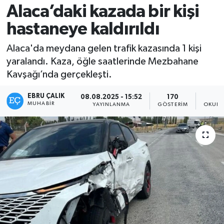
Alaca’daki kazada bir kişi
hastaneye kaldırıldı
Alaca'da meydana gelen trafik kazasında 1 kişi
yaralandı. Kaza, öğle saatlerinde Mezbahane
Kavşağı’nda gerçekleşti.
EBRU ÇALIK
08.08.2025 - 15:52
170
MUHABIR
YAYINLANMA
GÖSTERIM
OKUNM