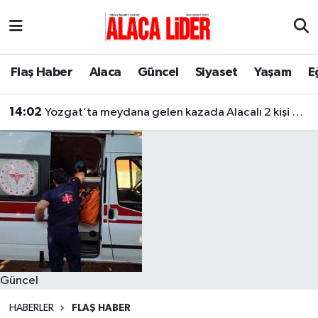
Çorum Nöbetçi Eczaneler
Flaş Haber
Alaca
Güncel
Siyaset
Yaşam
E
Çorum Hava Durumu
14:02
Yozgat’ta meydana gelen kazada Alacalı 2 kişi hayatını kaybetti
Çorum Namaz Vakitleri
Çorum Trafik Yoğunluk Haritası
Süper Lig Puan Durumu ve Fikstür
Tüm Manşetler
Son Dakika Haberleri
Güncel
Haber Arşivi
HABERLER
FLAŞ HABER