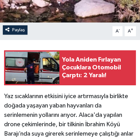
Paylaş
-
+
A
A
Yola Aniden Fırlayan
Çocuklara Otomobil
Çarptı: 2 Yaralı!
Yaz sıcaklarının etkisini iyice artırmasıyla birlikte
doğada yaşayan yaban hayvanları da
serinlemenin yollarını arıyor. Alaca'da yapılan
drone çekimlerinde, bir tilkinin İbrahim Köyü
Barajı’nda suya girerek serinlemeye çalıştığı anlar