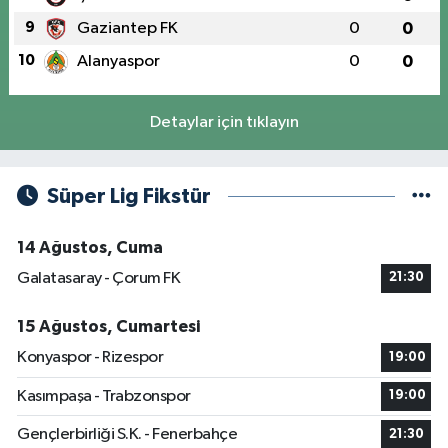
9
Gaziantep FK
0
0
10
Alanyaspor
0
0
Detaylar için tıklayın
Süper Lig Fikstür
14 Ağustos, Cuma
Galatasaray - Çorum FK
21:30
15 Ağustos, Cumartesi
Konyaspor - Rizespor
19:00
Kasımpaşa - Trabzonspor
19:00
Gençlerbirliği S.K. - Fenerbahçe
21:30