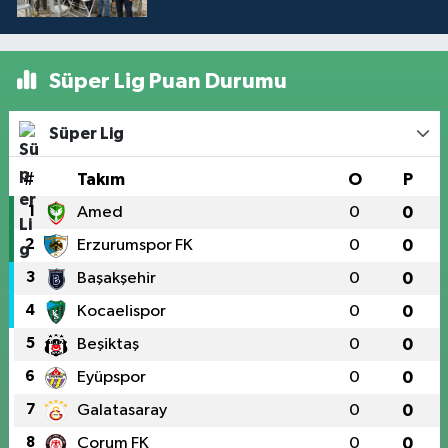
Süper Lig Puan Durumu
Süper Lig
#
Takım
O
P
1
Amed
0
0
2
Erzurumspor FK
0
0
3
Başakşehir
0
0
4
Kocaelispor
0
0
5
Beşiktaş
0
0
6
Eyüpspor
0
0
7
Galatasaray
0
0
8
Çorum FK
0
0