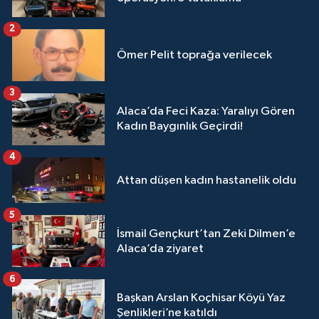
2
Ömer Pelit toprağa verilecek
3
Alaca’da Feci Kaza: Yaralıyı Gören
Kadın Baygınlık Geçirdi!
4
Attan düşen kadın hastanelik oldu
5
İsmail Gençkurt’tan Zeki Dilmen’e
Alaca’da ziyaret
6
Başkan Arslan Koçhisar Köyü Yaz
Şenlikleri’ne katıldı