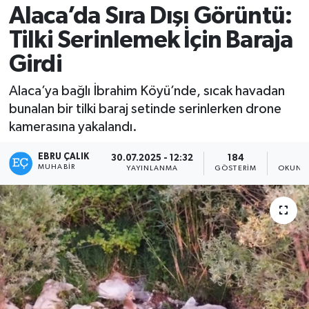
Alaca’da Sıra Dışı Görüntü:
Tilki Serinlemek İçin Baraja
Girdi
Alaca’ya bağlı İbrahim Köyü’nde, sıcak havadan
bunalan bir tilki baraj setinde serinlerken drone
kamerasına yakalandı.
EBRU ÇALIK
30.07.2025 - 12:32
184
1
MUHABIR
YAYINLANMA
GÖSTERIM
OKUNMA