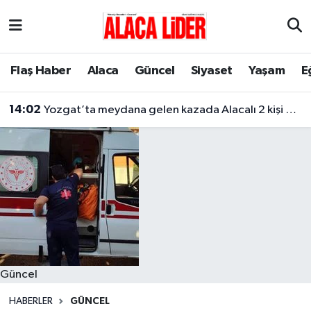
Çorum Nöbetçi Eczaneler
Flaş Haber
Alaca
Güncel
Siyaset
Yaşam
E
Çorum Hava Durumu
14:02
Yozgat’ta meydana gelen kazada Alacalı 2 kişi hayatını kaybetti
Çorum Namaz Vakitleri
Çorum Trafik Yoğunluk Haritası
Süper Lig Puan Durumu ve Fikstür
Tüm Manşetler
Son Dakika Haberleri
Güncel
Haber Arşivi
HABERLER
GÜNCEL