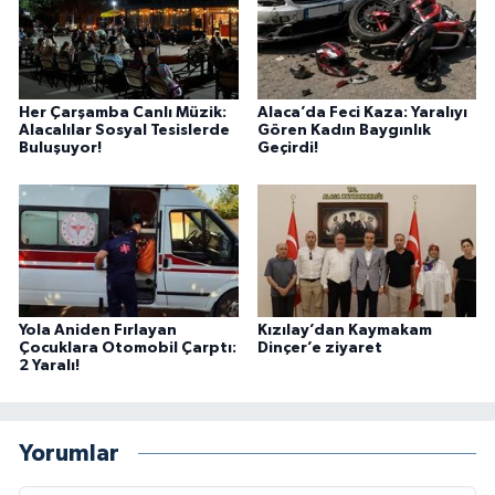
Her Çarşamba Canlı Müzik:
Alaca’da Feci Kaza: Yaralıyı
Alacalılar Sosyal Tesislerde
Gören Kadın Baygınlık
Buluşuyor!
Geçirdi!
Yola Aniden Fırlayan
Kızılay’dan Kaymakam
Çocuklara Otomobil Çarptı:
Dinçer’e ziyaret
2 Yaralı!
Yorumlar