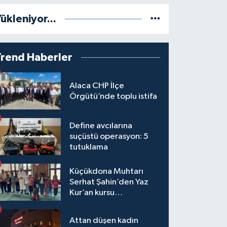
ükleniyor...
Trend Haberler
Alaca CHP İlçe
Örgütü’nde toplu istifa
Define avcılarına
suçüstü operasyon: 5
tutuklama
Küçükdona Muhtarı
Serhat Şahin’den Yaz
Kur’an kursu
öğrencilerine yemek ve
hediye
Attan düşen kadın