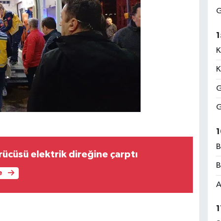
G
1
K
K
G
G
1
B
ücüsü elektrik direğine çarptı
B
e
A
1