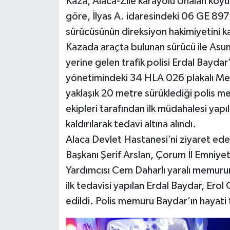
Kaza, Alaca-Zile karayolu Ünalan köyü
göre, İlyas A. idaresindeki 06 GE 897
sürücüsünün direksiyon hakimiyetini k
Kazada araçta bulunan sürücü ile Asuma
yerine gelen trafik polisi Erdal Baydar
yönetimindeki 34 HLA 026 plakalı M
yaklaşık 20 metre sürüklediği polis m
ekipleri tarafından ilk müdahalesi yap
kaldırılarak tedavi altına alındı.
Alaca Devlet Hastanesi’ni ziyaret ed
Başkanı Şerif Arslan, Çorum İl Emniye
Yardımcısı Cem Daharlı yaralı memurun
ilk tedavisi yapılan Erdal Baydar, Ero
edildi. Polis memuru Baydar’ın hayati 