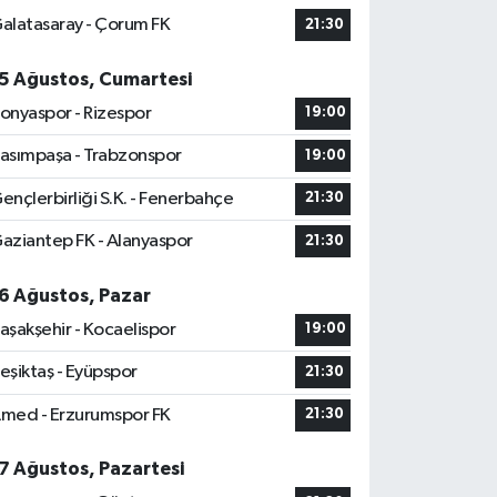
alatasaray - Çorum FK
21:30
5 Ağustos, Cumartesi
onyaspor - Rizespor
19:00
asımpaşa - Trabzonspor
19:00
ençlerbirliği S.K. - Fenerbahçe
21:30
aziantep FK - Alanyaspor
21:30
6 Ağustos, Pazar
aşakşehir - Kocaelispor
19:00
eşiktaş - Eyüpspor
21:30
med - Erzurumspor FK
21:30
7 Ağustos, Pazartesi