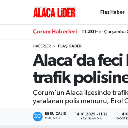
Flaş Haber
Çorum Nöbetçi Eczaneler
Çorum Haberleri
11:30
Her Çarşamba Ca
Çorum Hava Durumu
HABERLER
FLAŞ HABER
Çorum Namaz Vakitleri
Alaca’da fec
Çorum Trafik Yoğunluk Haritası
trafik polisi
Süper Lig Puan Durumu ve Fikstür
Çorum’un Alaca ilçesinde traf
Tüm Manşetler
yaralanan polis memuru, Erol O
Son Dakika Haberleri
EBRU ÇALIK
14.01.2025 - 11:12
41
MUHABIR
YAYINLANMA
GÖSTE
Haber Arşivi