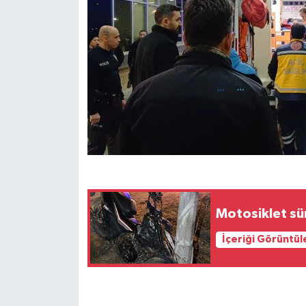
Motosiklet sür
İçeriği Görüntül