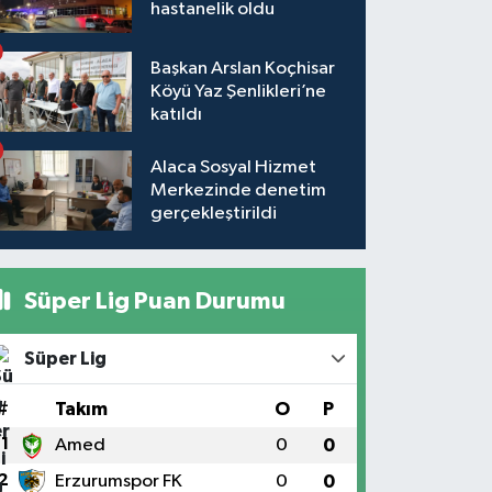
hastanelik oldu
Başkan Arslan Koçhisar
Köyü Yaz Şenlikleri’ne
katıldı
Alaca Sosyal Hizmet
Merkezinde denetim
gerçekleştirildi
Süper Lig Puan Durumu
Süper Lig
#
Takım
O
P
1
Amed
0
0
2
Erzurumspor FK
0
0