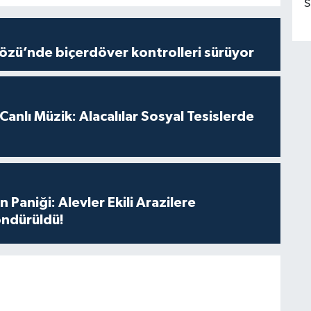
S
özü’nde biçerdöver kontrolleri sürüyor
anlı Müzik: Alacalılar Sosyal Tesislerde
 Paniği: Alevler Ekili Arazilere
ndürüldü!