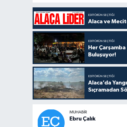
EDITÖRÜN SEÇTIĞI
Alaca ve Mecit
EDITÖRÜN SEÇTIĞI
Her Çarşamba C
Buluşuyor!
EDITÖRÜN SEÇTIĞI
Alaca’da Yangın
Sıçramadan Sö
MUHABIR
Ebru Çalık