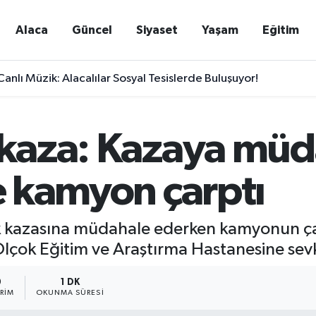
Alaca
Güncel
Siyaset
Yaşam
Eğitim
nlı Müzik: Alacalılar Sosyal Tesislerde Buluşuyor!
i kaza: Kazaya mü
ne kamyon çarptı
ik kazasına müdahale ederken kamyonun ça
lçok Eğitim ve Araştırma Hastanesine sevk
0
1 DK
RIM
OKUNMA SÜRESI