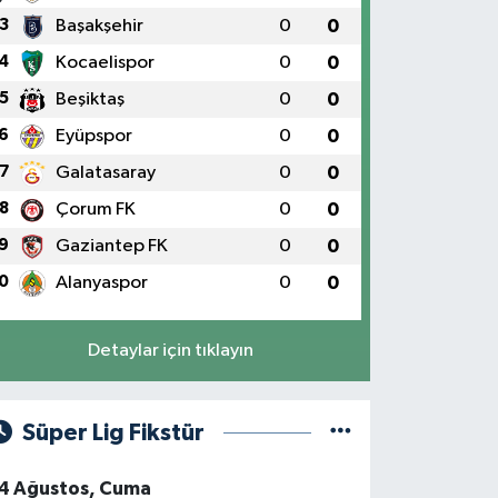
3
Başakşehir
0
0
4
Kocaelispor
0
0
5
Beşiktaş
0
0
6
Eyüpspor
0
0
7
Galatasaray
0
0
8
Çorum FK
0
0
9
Gaziantep FK
0
0
0
Alanyaspor
0
0
Detaylar için tıklayın
Süper Lig Fikstür
4 Ağustos, Cuma