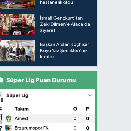
hastanelik oldu
İsmail Gençkurt’tan
Zeki Dilmen’e Alaca’da
ziyaret
Başkan Arslan Koçhisar
Köyü Yaz Şenlikleri’ne
katıldı
Süper Lig Puan Durumu
Süper Lig
#
Takım
O
P
1
Amed
0
0
2
Erzurumspor FK
0
0