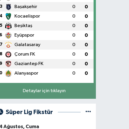
3
Başakşehir
0
0
4
Kocaelispor
0
0
5
Beşiktaş
0
0
6
Eyüpspor
0
0
7
Galatasaray
0
0
8
Çorum FK
0
0
9
Gaziantep FK
0
0
0
Alanyaspor
0
0
Detaylar için tıklayın
Süper Lig Fikstür
4 Ağustos, Cuma