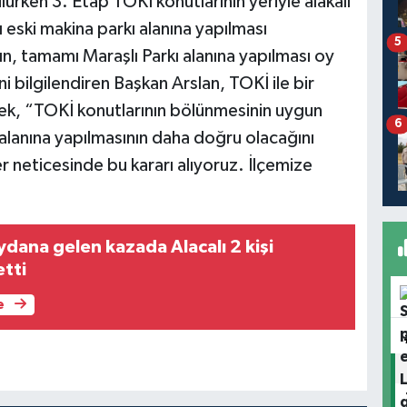
ken 3. Etap TOKİ konutlarının yeriyle alakalı
ı eski makina parkı alanına yapılması
5
ın, tamamı Maraşlı Parkı alanına yapılması oy
i’ni bilgilendiren Başkan Arslan, TOKİ ile bir
rek, “TOKİ konutlarının bölünmesinin uygun
6
lanına yapılmasının daha doğru olacağını
r neticesinde bu kararı alıyoruz. İlçemize
gelen kazada Alacalı 2 kişi
etti
e