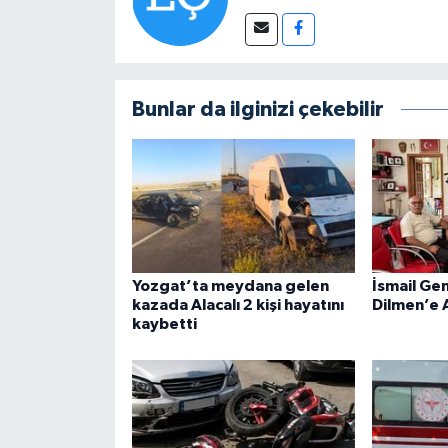
Bunlar da ilginizi çekebilir
Yozgat’ta meydana gelen
İsmail Ge
kazada Alacalı 2 kişi hayatını
Dilmen’e 
kaybetti