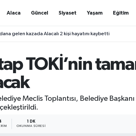
Alaca
Güncel
Siyaset
Yaşam
Eğitim
ana gelen kazada Alacalı 2 kişi hayatını kaybetti
Etap TOKİ’nin tama
acak
elediye Meclis Toplantısı, Belediye Başkanı
çekleştirildi.
4
1 DK
ERIM
OKUNMA SÜRESI