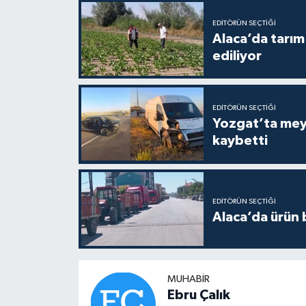
EDITÖRÜN SEÇTIĞI
Alaca’da tarım 
ediliyor
EDITÖRÜN SEÇTIĞI
Yozgat’ta meydana gelen
kaybetti
EDITÖRÜN SEÇTIĞI
Alaca’da ürün b
MUHABIR
Ebru Çalık