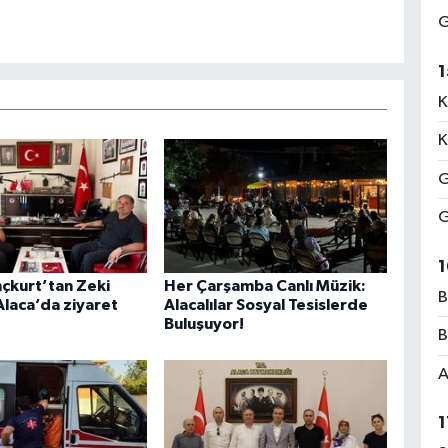
G
1
K
K
G
G
1
nçkurt’tan Zeki
Her Çarşamba Canlı Müzik:
B
Alaca’da ziyaret
Alacalılar Sosyal Tesislerde
Buluşuyor!
B
A
1