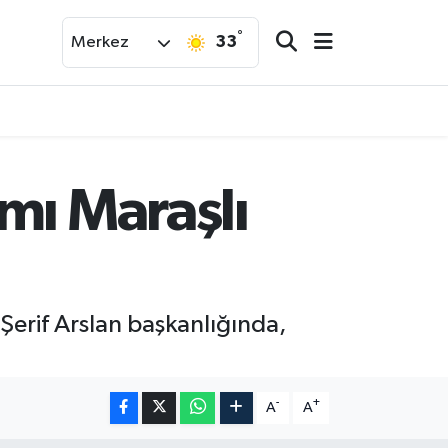
°
33
Merkez
mı Maraşlı
 Şerif Arslan başkanlığında,
-
+
A
A