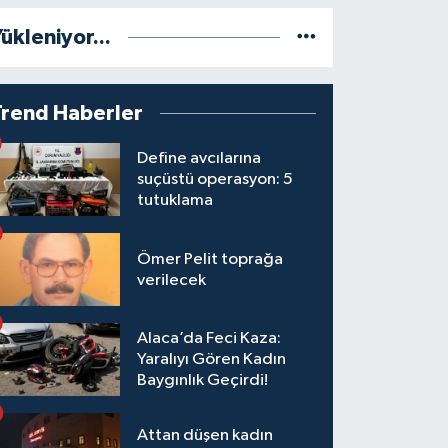
ükleniyor...
Trend Haberler
Define avcılarına
suçüstü operasyon: 5
tutuklama
Ömer Pelit toprağa
verilecek
Alaca’da Feci Kaza:
Yaralıyı Gören Kadın
Baygınlık Geçirdi!
Attan düşen kadın