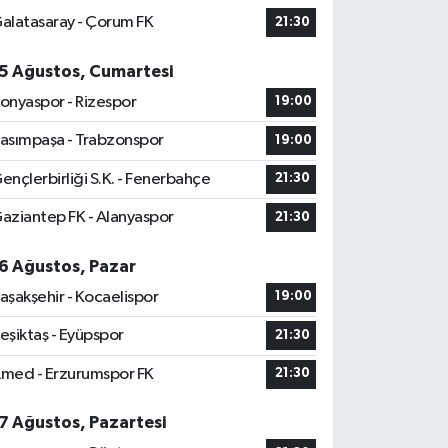
alatasaray - Çorum FK
21:30
5 Ağustos, Cumartesi
onyaspor - Rizespor
19:00
asımpaşa - Trabzonspor
19:00
ençlerbirliği S.K. - Fenerbahçe
21:30
aziantep FK - Alanyaspor
21:30
6 Ağustos, Pazar
aşakşehir - Kocaelispor
19:00
eşiktaş - Eyüpspor
21:30
med - Erzurumspor FK
21:30
7 Ağustos, Pazartesi