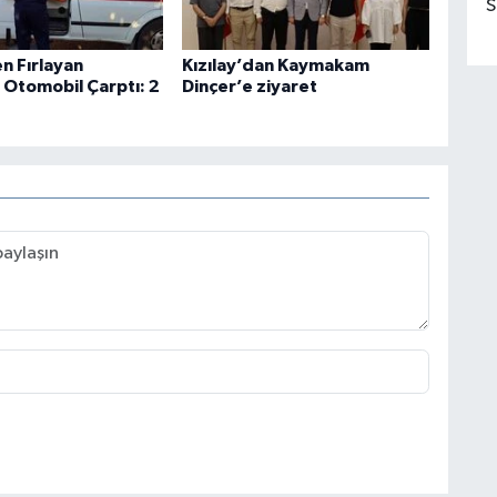
S
n Fırlayan
Kızılay’dan Kaymakam
 Otomobil Çarptı: 2
Dinçer’e ziyaret