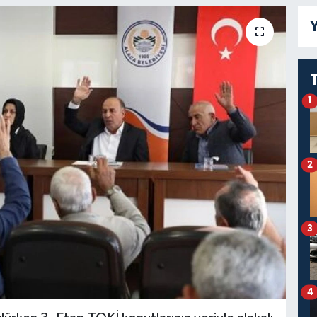
Y
1
2
3
4