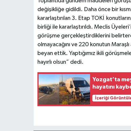
Toplantıda gündem maddeleri görüşülür
değişikliğe gidildi. Daha önce bir kısm
kararlaştırılan 3. Etap TOKİ konutların
birliği ile kararlaştırıldı. Meclis Üyeler
görüşme gerçekleştirdiklerini belirte
olmayacağını ve 220 konutun Maraşlı a
beyan ettik. Yaptığımız ikili görüşmele
hayırlı olsun” dedi.
Yozgat’ta meydana 
hayatını kayb
İçeriği Görüntül