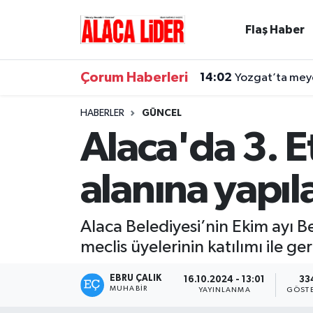
Flaş Haber
Çorum Nöbetçi Eczaneler
Çorum Haberleri
14:02
Yozgat’ta meyd
Çorum Hava Durumu
HABERLER
GÜNCEL
Çorum Namaz Vakitleri
Alaca'da 3. 
Çorum Trafik Yoğunluk Haritası
alanına yapıl
Süper Lig Puan Durumu ve Fikstür
Alaca Belediyesi’nin Ekim ayı B
Tüm Manşetler
meclis üyelerinin katılımı ile ger
Son Dakika Haberleri
EBRU ÇALIK
16.10.2024 - 13:01
33
MUHABIR
YAYINLANMA
GÖST
Haber Arşivi