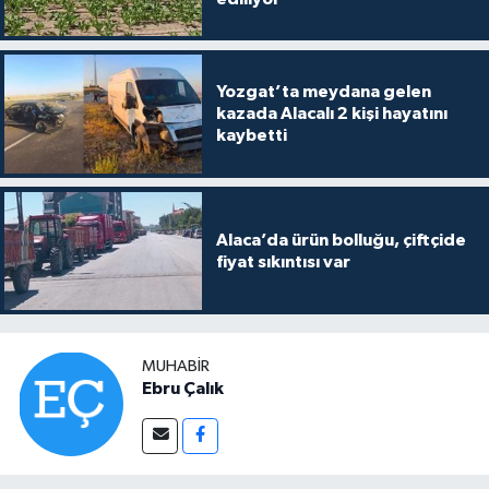
Yozgat’ta meydana gelen
kazada Alacalı 2 kişi hayatını
kaybetti
Alaca’da ürün bolluğu, çiftçide
fiyat sıkıntısı var
MUHABIR
Ebru Çalık