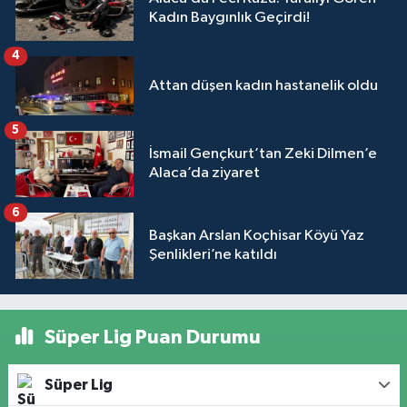
Kadın Baygınlık Geçirdi!
4
Attan düşen kadın hastanelik oldu
5
İsmail Gençkurt’tan Zeki Dilmen’e
Alaca’da ziyaret
6
Başkan Arslan Koçhisar Köyü Yaz
Şenlikleri’ne katıldı
Süper Lig Puan Durumu
Süper Lig