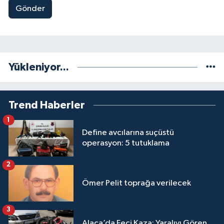
Gönder
Yükleniyor...
Trend Haberler
1
Define avcılarına suçüstü
operasyon: 5 tutuklama
2
Ömer Pelit toprağa verilecek
3
Alaca’da Feci Kaza: Yaralıyı Gören