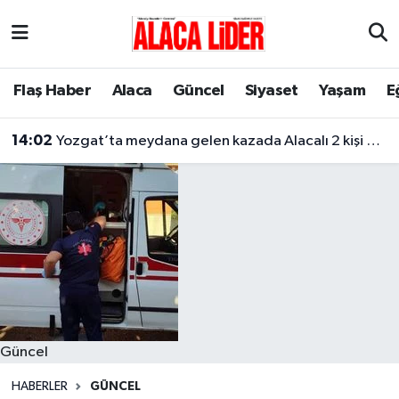
Çorum Nöbetçi Eczaneler
Flaş Haber
Alaca
Güncel
Siyaset
Yaşam
E
Çorum Hava Durumu
14:02
Yozgat’ta meydana gelen kazada Alacalı 2 kişi hayatını kaybetti
Çorum Namaz Vakitleri
Çorum Trafik Yoğunluk Haritası
Süper Lig Puan Durumu ve Fikstür
Tüm Manşetler
Son Dakika Haberleri
Güncel
Haber Arşivi
HABERLER
GÜNCEL