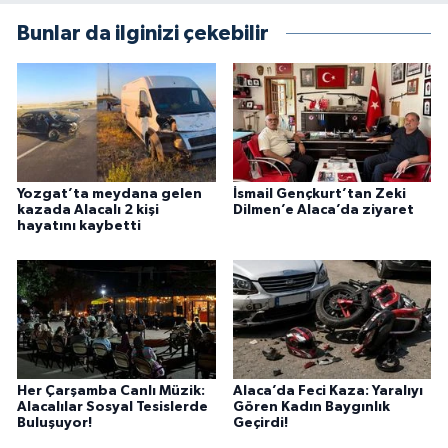
Bunlar da ilginizi çekebilir
Yozgat’ta meydana gelen
İsmail Gençkurt’tan Zeki
kazada Alacalı 2 kişi
Dilmen’e Alaca’da ziyaret
hayatını kaybetti
Her Çarşamba Canlı Müzik:
Alaca’da Feci Kaza: Yaralıyı
Alacalılar Sosyal Tesislerde
Gören Kadın Baygınlık
Buluşuyor!
Geçirdi!