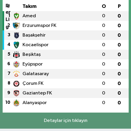
#
Takım
O
P
1
Amed
0
0
2
Erzurumspor FK
0
0
3
Başakşehir
0
0
4
Kocaelispor
0
0
5
Beşiktaş
0
0
6
Eyüpspor
0
0
7
Galatasaray
0
0
8
Çorum FK
0
0
9
Gaziantep FK
0
0
10
Alanyaspor
0
0
Detaylar için tıklayın