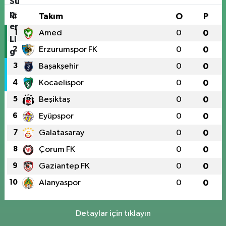
#
Takım
O
P
1
Amed
0
0
2
Erzurumspor FK
0
0
3
Başakşehir
0
0
4
Kocaelispor
0
0
5
Beşiktaş
0
0
6
Eyüpspor
0
0
7
Galatasaray
0
0
8
Çorum FK
0
0
9
Gaziantep FK
0
0
10
Alanyaspor
0
0
Detaylar için tıklayın