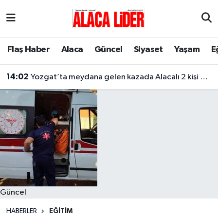
Çorum Nöbetçi Eczaneler
Flaş Haber
Alaca
Güncel
Siyaset
Yaşam
E
Çorum Hava Durumu
14:02
Yozgat’ta meydana gelen kazada Alacalı 2 kişi hayatını kaybetti
Çorum Namaz Vakitleri
Çorum Trafik Yoğunluk Haritası
Süper Lig Puan Durumu ve Fikstür
Tüm Manşetler
Son Dakika Haberleri
Güncel
Haber Arşivi
HABERLER
EĞITIM