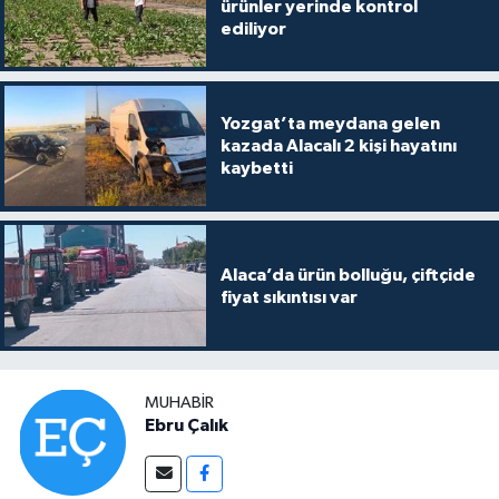
ürünler yerinde kontrol
ediliyor
Yozgat’ta meydana gelen
kazada Alacalı 2 kişi hayatını
kaybetti
Alaca’da ürün bolluğu, çiftçide
fiyat sıkıntısı var
MUHABIR
Ebru Çalık