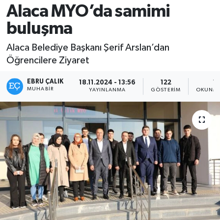
Alaca MYO’da samimi
buluşma
Alaca Belediye Başkanı Şerif Arslan’dan
Öğrencilere Ziyaret
EBRU ÇALIK
18.11.2024 - 13:56
122
1 
MUHABIR
YAYINLANMA
GÖSTERIM
OKUNMA