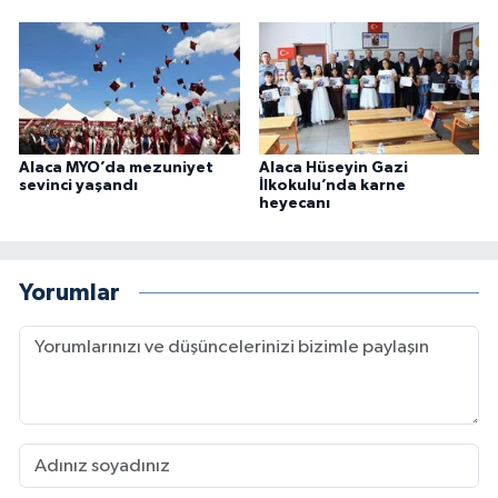
Alaca MYO’da mezuniyet
Alaca Hüseyin Gazi
sevinci yaşandı
İlkokulu’nda karne
heyecanı
Yorumlar