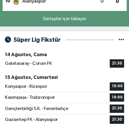
10
Alanyaspor
0
0
Detaylar için tıklayın
Süper Lig Fikstür
14 Ağustos, Cuma
Galatasaray - Çorum FK
21:30
15 Ağustos, Cumartesi
Konyaspor - Rizespor
19:00
Kasımpaşa - Trabzonspor
19:00
Gençlerbirliği S.K. - Fenerbahçe
21:30
Gaziantep FK - Alanyaspor
21:30