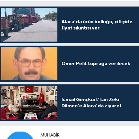
Alaca’da ürün bolluğu, çiftçide
fiyat sıkıntısı var
Ömer Pelit toprağa verilecek
İsmail Gençkurt’tan Zeki
Dilmen’e Alaca’da ziyaret
MUHABIR