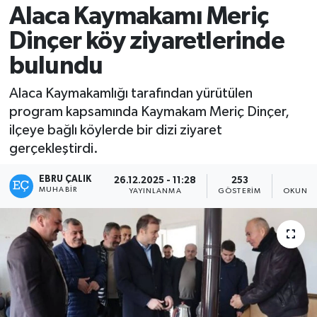
Alaca Kaymakamı Meriç
Dinçer köy ziyaretlerinde
bulundu
Alaca Kaymakamlığı tarafından yürütülen
program kapsamında Kaymakam Meriç Dinçer,
ilçeye bağlı köylerde bir dizi ziyaret
gerçekleştirdi.
EBRU ÇALIK
26.12.2025 - 11:28
253
1
MUHABIR
YAYINLANMA
GÖSTERIM
OKUNMA