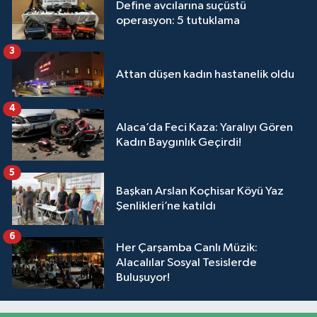
Define avcılarına suçüstü
operasyon: 5 tutuklama
3
Attan düşen kadın hastanelik oldu
4
Alaca’da Feci Kaza: Yaralıyı Gören
Kadın Baygınlık Geçirdi!
5
Başkan Arslan Koçhisar Köyü Yaz
Şenlikleri’ne katıldı
6
Her Çarşamba Canlı Müzik:
Alacalılar Sosyal Tesislerde
Buluşuyor!