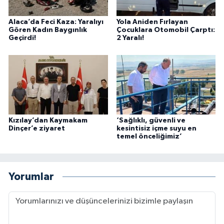
Alaca’da Feci Kaza: Yaralıyı
Yola Aniden Fırlayan
Gören Kadın Baygınlık
Çocuklara Otomobil Çarptı:
Geçirdi!
2 Yaralı!
Kızılay’dan Kaymakam
‘Sağlıklı, güvenli ve
Dinçer’e ziyaret
kesintisiz içme suyu en
temel önceliğimiz’
Yorumlar