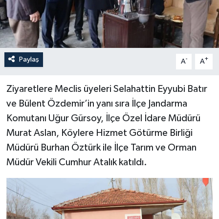
Paylaş
-
+
A
A
Ziyaretlere Meclis üyeleri Selahattin Eyyubi Batır
ve Bülent Özdemir’in yanı sıra İlçe Jandarma
Komutanı Uğur Gürsoy, İlçe Özel İdare Müdürü
Murat Aslan, Köylere Hizmet Götürme Birliği
Müdürü Burhan Öztürk ile İlçe Tarım ve Orman
Müdür Vekili Cumhur Atalık katıldı.