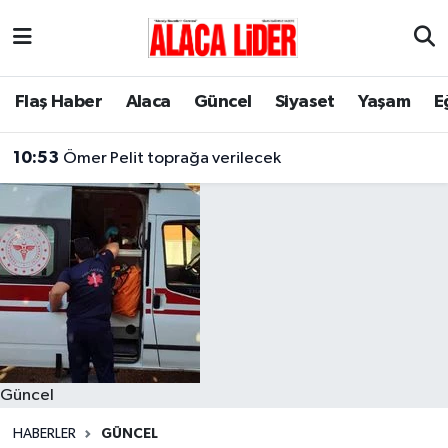
Çorum Nöbetçi Eczaneler
Flaş Haber
Alaca
Güncel
Siyaset
Yaşam
E
Çorum Hava Durumu
10:53
Ömer Pelit toprağa verilecek
Çorum Namaz Vakitleri
Çorum Trafik Yoğunluk Haritası
Süper Lig Puan Durumu ve Fikstür
Tüm Manşetler
Son Dakika Haberleri
Güncel
Haber Arşivi
HABERLER
GÜNCEL