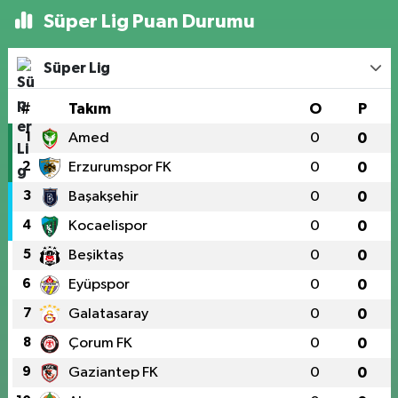
Süper Lig Puan Durumu
Süper Lig
#
Takım
O
P
1
Amed
0
0
2
Erzurumspor FK
0
0
3
Başakşehir
0
0
4
Kocaelispor
0
0
5
Beşiktaş
0
0
6
Eyüpspor
0
0
7
Galatasaray
0
0
8
Çorum FK
0
0
9
Gaziantep FK
0
0