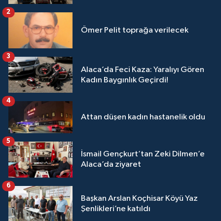
2
Ömer Pelit toprağa verilecek
3
Alaca’da Feci Kaza: Yaralıyı Gören
Kadın Baygınlık Geçirdi!
4
Attan düşen kadın hastanelik oldu
5
İsmail Gençkurt’tan Zeki Dilmen’e
Alaca’da ziyaret
6
Başkan Arslan Koçhisar Köyü Yaz
Şenlikleri’ne katıldı