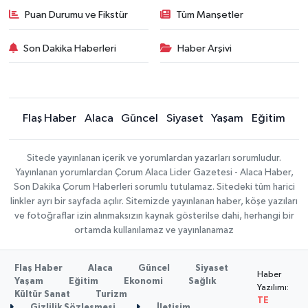
Puan Durumu ve Fikstür
Tüm Manşetler
Son Dakika Haberleri
Haber Arşivi
Flaş Haber
Alaca
Güncel
Siyaset
Yaşam
Eğitim
Sitede yayınlanan içerik ve yorumlardan yazarları sorumludur.
Yayınlanan yorumlardan Çorum Alaca Lider Gazetesi - Alaca Haber,
Son Dakika Çorum Haberleri sorumlu tutulamaz. Sitedeki tüm harici
linkler ayrı bir sayfada açılır. Sitemizde yayınlanan haber, köşe yazıları
ve fotoğraflar izin alınmaksızın kaynak gösterilse dahi, herhangi bir
ortamda kullanılamaz ve yayınlanamaz
Flaş Haber
Alaca
Güncel
Siyaset
Haber
Yaşam
Eğitim
Ekonomi
Sağlık
Yazılımı:
Kültür Sanat
Turizm
TE
Gizlilik Sözleşmesi
İletişim