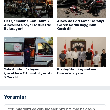
Her Çarşamba Canlı Müzik:
Alaca’da Feci Kaza: Yaralıyı
Alacalılar Sosyal Tesislerde
Gören Kadın Baygınlık
Buluşuyor!
Geçirdi!
Yola Aniden Fırlayan
Kızılay’dan Kaymakam
Çocuklara Otomobil Çarptı:
Dinçer’e ziyaret
2 Yaralı!
Yorumlar