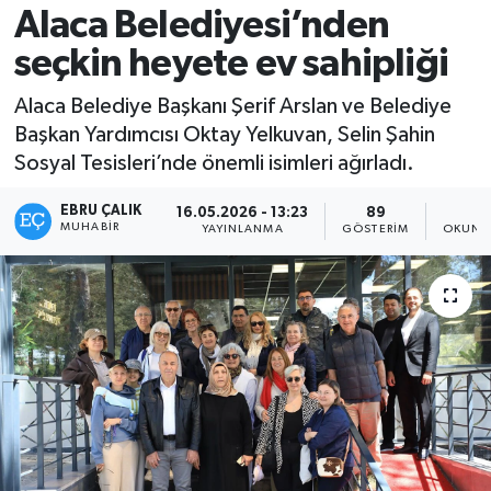
Alaca Belediyesi’nden
seçkin heyete ev sahipliği
Alaca Belediye Başkanı Şerif Arslan ve Belediye
Başkan Yardımcısı Oktay Yelkuvan, Selin Şahin
Sosyal Tesisleri’nde önemli isimleri ağırladı.
EBRU ÇALIK
16.05.2026 - 13:23
89
1
MUHABIR
YAYINLANMA
GÖSTERIM
OKUNM