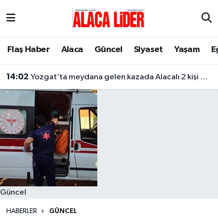
Çorum Nöbetçi Eczaneler
Flaş Haber
Alaca
Güncel
Siyaset
Yaşam
E
Çorum Hava Durumu
14:02
Yozgat’ta meydana gelen kazada Alacalı 2 kişi hayatını kaybetti
Çorum Namaz Vakitleri
Çorum Trafik Yoğunluk Haritası
Süper Lig Puan Durumu ve Fikstür
Tüm Manşetler
Son Dakika Haberleri
Güncel
Haber Arşivi
HABERLER
GÜNCEL