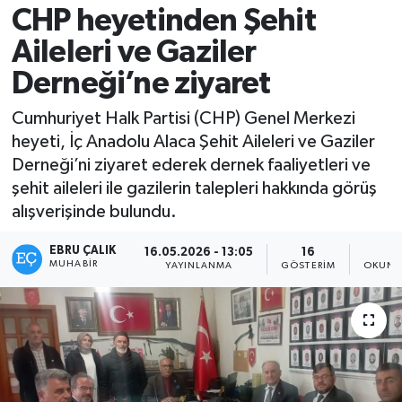
CHP heyetinden Şehit
Aileleri ve Gaziler
Derneği’ne ziyaret
Cumhuriyet Halk Partisi (CHP) Genel Merkezi
heyeti, İç Anadolu Alaca Şehit Aileleri ve Gaziler
Derneği’ni ziyaret ederek dernek faaliyetleri ve
şehit aileleri ile gazilerin talepleri hakkında görüş
alışverişinde bulundu.
EBRU ÇALIK
16.05.2026 - 13:05
16
1
MUHABIR
YAYINLANMA
GÖSTERIM
OKUNM