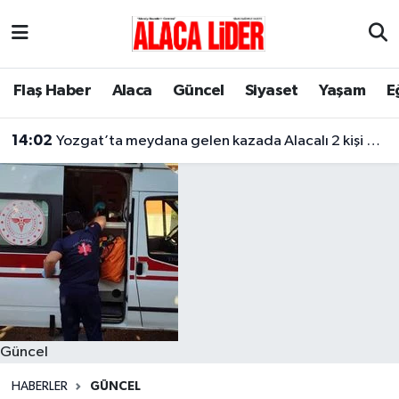
Çorum Nöbetçi Eczaneler
Flaş Haber
Alaca
Güncel
Siyaset
Yaşam
E
Çorum Hava Durumu
14:02
Yozgat’ta meydana gelen kazada Alacalı 2 kişi hayatını kaybetti
Çorum Namaz Vakitleri
Çorum Trafik Yoğunluk Haritası
Süper Lig Puan Durumu ve Fikstür
Tüm Manşetler
Son Dakika Haberleri
Güncel
Haber Arşivi
HABERLER
GÜNCEL