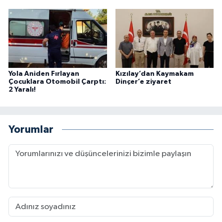
Yola Aniden Fırlayan
Kızılay’dan Kaymakam
Çocuklara Otomobil Çarptı:
Dinçer’e ziyaret
2 Yaralı!
Yorumlar