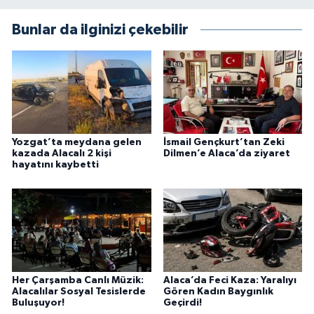
Bunlar da ilginizi çekebilir
Yozgat’ta meydana gelen
İsmail Gençkurt’tan Zeki
kazada Alacalı 2 kişi
Dilmen’e Alaca’da ziyaret
hayatını kaybetti
Her Çarşamba Canlı Müzik:
Alaca’da Feci Kaza: Yaralıyı
Alacalılar Sosyal Tesislerde
Gören Kadın Baygınlık
Buluşuyor!
Geçirdi!