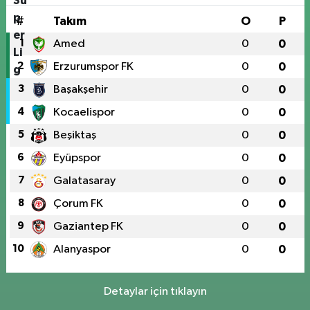
#
Takım
O
P
1
Amed
0
0
2
Erzurumspor FK
0
0
3
Başakşehir
0
0
4
Kocaelispor
0
0
5
Beşiktaş
0
0
6
Eyüpspor
0
0
7
Galatasaray
0
0
8
Çorum FK
0
0
9
Gaziantep FK
0
0
10
Alanyaspor
0
0
Detaylar için tıklayın