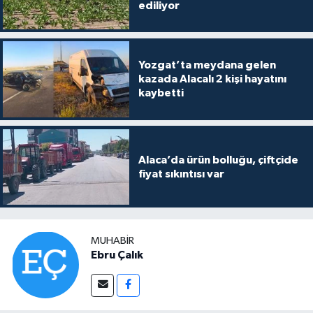
ediliyor
Yozgat’ta meydana gelen
kazada Alacalı 2 kişi hayatını
kaybetti
Alaca’da ürün bolluğu, çiftçide
fiyat sıkıntısı var
MUHABIR
Ebru Çalık