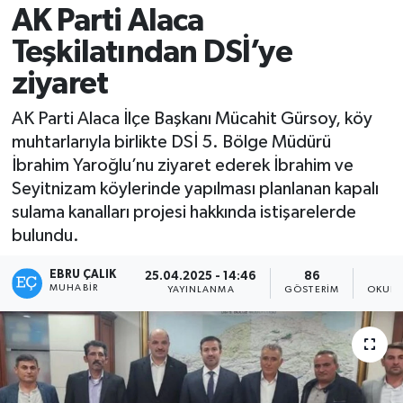
AK Parti Alaca
Teşkilatından DSİ’ye
ziyaret
AK Parti Alaca İlçe Başkanı Mücahit Gürsoy, köy
muhtarlarıyla birlikte DSİ 5. Bölge Müdürü
İbrahim Yaroğlu’nu ziyaret ederek İbrahim ve
Seyitnizam köylerinde yapılması planlanan kapalı
sulama kanalları projesi hakkında istişarelerde
bulundu.
EBRU ÇALIK
25.04.2025 - 14:46
86
MUHABIR
YAYINLANMA
GÖSTERIM
OKUNM