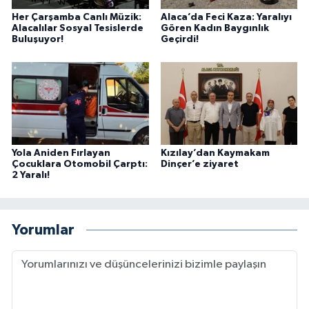
Her Çarşamba Canlı Müzik:
Alaca’da Feci Kaza: Yaralıyı
Alacalılar Sosyal Tesislerde
Gören Kadın Baygınlık
Buluşuyor!
Geçirdi!
Yola Aniden Fırlayan
Kızılay’dan Kaymakam
Çocuklara Otomobil Çarptı:
Dinçer’e ziyaret
2 Yaralı!
Yorumlar