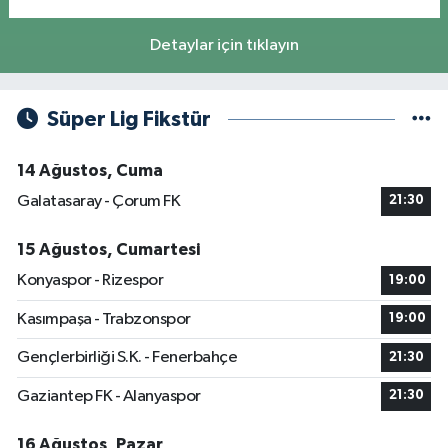
Detaylar için tıklayın
Süper Lig Fikstür
14 Ağustos, Cuma
Galatasaray - Çorum FK
21:30
15 Ağustos, Cumartesi
Konyaspor - Rizespor
19:00
Kasımpaşa - Trabzonspor
19:00
Gençlerbirliği S.K. - Fenerbahçe
21:30
Gaziantep FK - Alanyaspor
21:30
16 Ağustos, Pazar