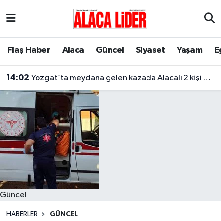
Çorum Nöbetçi Eczaneler
Flaş Haber
Alaca
Güncel
Siyaset
Yaşam
E
Çorum Hava Durumu
14:02
Yozgat’ta meydana gelen kazada Alacalı 2 kişi hayatını kaybetti
Çorum Namaz Vakitleri
Çorum Trafik Yoğunluk Haritası
Süper Lig Puan Durumu ve Fikstür
Tüm Manşetler
Son Dakika Haberleri
Güncel
Haber Arşivi
HABERLER
GÜNCEL