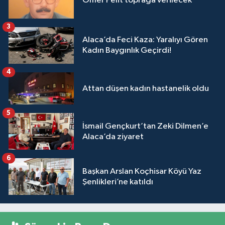
Ömer Pelit toprağa verilecek
3
Alaca’da Feci Kaza: Yaralıyı Gören
Kadın Baygınlık Geçirdi!
4
Attan düşen kadın hastanelik oldu
5
İsmail Gençkurt’tan Zeki Dilmen’e
Alaca’da ziyaret
6
Başkan Arslan Koçhisar Köyü Yaz
Şenlikleri’ne katıldı