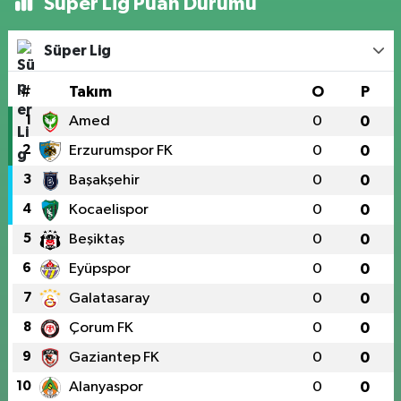
Süper Lig Puan Durumu
Süper Lig
#
Takım
O
P
1
Amed
0
0
2
Erzurumspor FK
0
0
3
Başakşehir
0
0
4
Kocaelispor
0
0
5
Beşiktaş
0
0
6
Eyüpspor
0
0
7
Galatasaray
0
0
8
Çorum FK
0
0
9
Gaziantep FK
0
0
10
Alanyaspor
0
0