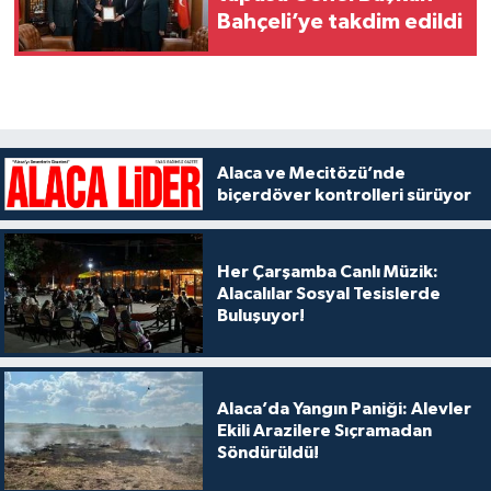
Bahçeli’ye takdim edildi
Alaca ve Mecitözü’nde
biçerdöver kontrolleri sürüyor
Her Çarşamba Canlı Müzik:
Alacalılar Sosyal Tesislerde
Buluşuyor!
Alaca’da Yangın Paniği: Alevler
Ekili Arazilere Sıçramadan
Söndürüldü!