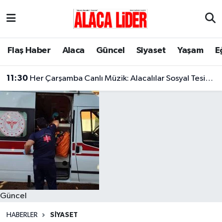
Çorum Nöbetçi Eczaneler
Flaş Haber
Alaca
Güncel
Siyaset
Yaşam
E
Çorum Hava Durumu
11:30
Her Çarşamba Canlı Müzik: Alacalılar Sosyal Tesislerde Buluşuyor!
Çorum Namaz Vakitleri
Çorum Trafik Yoğunluk Haritası
Süper Lig Puan Durumu ve Fikstür
Tüm Manşetler
Son Dakika Haberleri
Güncel
Haber Arşivi
HABERLER
SIYASET