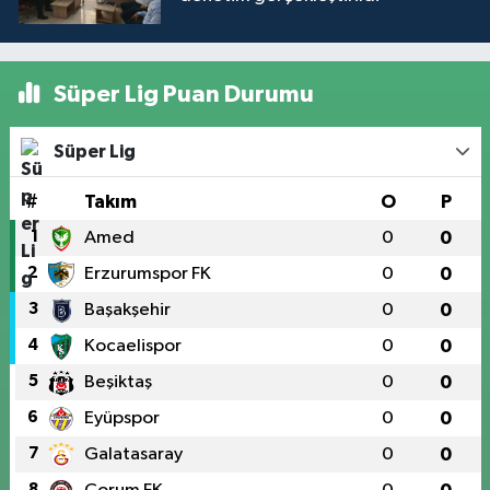
Süper Lig Puan Durumu
Süper Lig
#
Takım
O
P
1
Amed
0
0
2
Erzurumspor FK
0
0
3
Başakşehir
0
0
4
Kocaelispor
0
0
5
Beşiktaş
0
0
6
Eyüpspor
0
0
7
Galatasaray
0
0
8