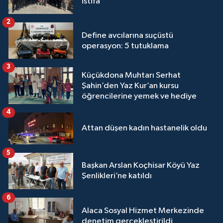
istifa
2
Define avcılarına suçüstü
operasyon: 5 tutuklama
3
Küçükdona Muhtarı Serhat
Şahin’den Yaz Kur’an kursu
öğrencilerine yemek ve hediye
4
Attan düşen kadın hastanelik oldu
5
Başkan Arslan Koçhisar Köyü Yaz
Şenlikleri’ne katıldı
6
Alaca Sosyal Hizmet Merkezinde
denetim gerçekleştirildi