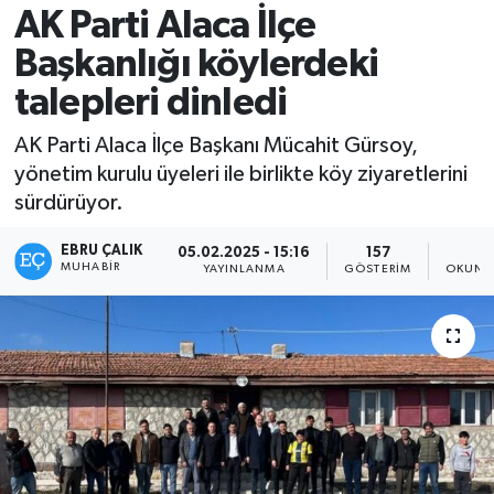
AK Parti Alaca İlçe
Başkanlığı köylerdeki
talepleri dinledi
AK Parti Alaca İlçe Başkanı Mücahit Gürsoy,
yönetim kurulu üyeleri ile birlikte köy ziyaretlerini
sürdürüyor.
EBRU ÇALIK
05.02.2025 - 15:16
157
1
MUHABIR
YAYINLANMA
GÖSTERIM
OKUNM