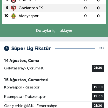
Çorum FK
0
0
9
Gaziantep FK
0
0
10
Alanyaspor
0
0
Detaylar için tıklayın
Süper Lig Fikstür
14 Ağustos, Cuma
Galatasaray - Çorum FK
21:30
15 Ağustos, Cumartesi
Konyaspor - Rizespor
19:00
Kasımpaşa - Trabzonspor
19:00
Gençlerbirliği S.K. - Fenerbahçe
21:30