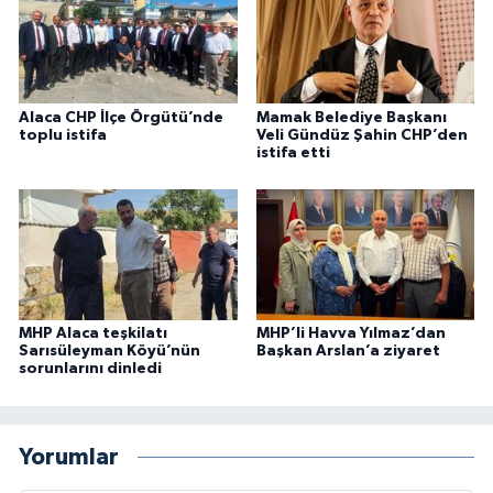
Alaca CHP İlçe Örgütü’nde
Mamak Belediye Başkanı
toplu istifa
Veli Gündüz Şahin CHP’den
istifa etti
MHP Alaca teşkilatı
MHP’li Havva Yılmaz’dan
Sarısüleyman Köyü’nün
Başkan Arslan’a ziyaret
sorunlarını dinledi
Yorumlar