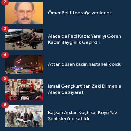
2
Ömer Pelit toprağa verilecek
3
Alaca’da Feci Kaza: Yaralıyı Gören
Kadın Baygınlık Geçirdi!
4
Attan düşen kadın hastanelik oldu
5
İsmail Gençkurt’tan Zeki Dilmen’e
Alaca’da ziyaret
6
Başkan Arslan Koçhisar Köyü Yaz
Şenlikleri’ne katıldı