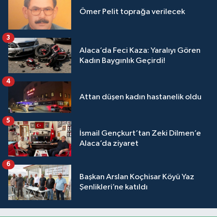
Ömer Pelit toprağa verilecek
3
Alaca’da Feci Kaza: Yaralıyı Gören
Kadın Baygınlık Geçirdi!
4
Attan düşen kadın hastanelik oldu
5
İsmail Gençkurt’tan Zeki Dilmen’e
Alaca’da ziyaret
6
Başkan Arslan Koçhisar Köyü Yaz
Şenlikleri’ne katıldı