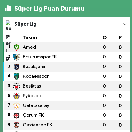
Süper Lig Puan Durumu
Süper Lig
#
Takım
O
P
1
Amed
0
0
2
Erzurumspor FK
0
0
3
Başakşehir
0
0
4
Kocaelispor
0
0
5
Beşiktaş
0
0
6
Eyüpspor
0
0
7
Galatasaray
0
0
8
Çorum FK
0
0
9
Gaziantep FK
0
0