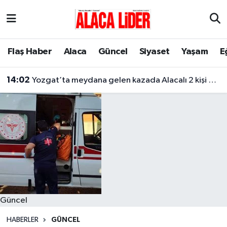
Çorum Nöbetçi Eczaneler
Flaş Haber
Alaca
Güncel
Siyaset
Yaşam
E
Çorum Hava Durumu
14:02
Yozgat’ta meydana gelen kazada Alacalı 2 kişi hayatını kaybetti
Çorum Namaz Vakitleri
Çorum Trafik Yoğunluk Haritası
Süper Lig Puan Durumu ve Fikstür
Tüm Manşetler
Son Dakika Haberleri
Güncel
Haber Arşivi
HABERLER
GÜNCEL