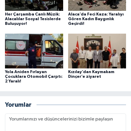
Her Çarşamba Canlı Müzik:
Alaca’da Feci Kaza: Yaralıyı
Alacalılar Sosyal Tesislerde
Gören Kadın Baygınlık
Buluşuyor!
Geçirdi!
Yola Aniden Fırlayan
Kızılay’dan Kaymakam
Çocuklara Otomobil Çarptı:
Dinçer’e ziyaret
2 Yaralı!
Yorumlar