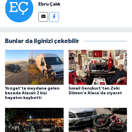
Ebru Çalık
Bunlar da ilginizi çekebilir
Yozgat’ta meydana gelen
İsmail Gençkurt’tan Zeki
kazada Alacalı 2 kişi
Dilmen’e Alaca’da ziyaret
hayatını kaybetti