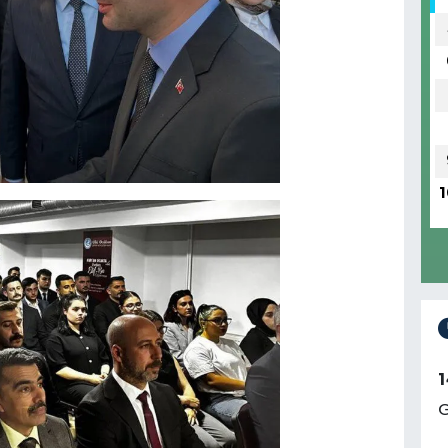
1
1
G