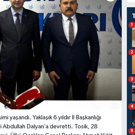
1
2
3
4
 yaşandı. Yaklaşık 6 yıldır İl Başkanlığı
i Abdullah Dalyan’a devretti. Tosik, 28
5