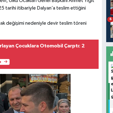
evi, Ülkü Ocakları Genel Başkanı Ahmet Yiğit
5 tarihi itibariyle Dalyan’a teslim ettiğini
6
k değişimi nedeniyle devir teslim töreni
ırlayan Çocuklara Otomobil Çarptı: 2
e