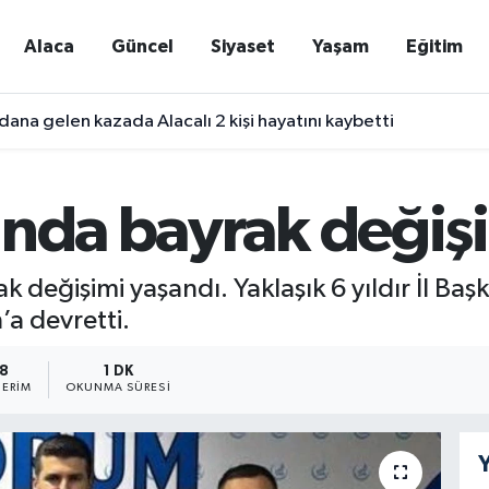
Alaca
Güncel
Siyaset
Yaşam
Eğitim
ana gelen kazada Alacalı 2 kişi hayatını kaybetti
ında bayrak değiş
değişimi yaşandı. Yaklaşık 6 yıldır İl Baş
’a devretti.
8
1 DK
ERIM
OKUNMA SÜRESI
Y