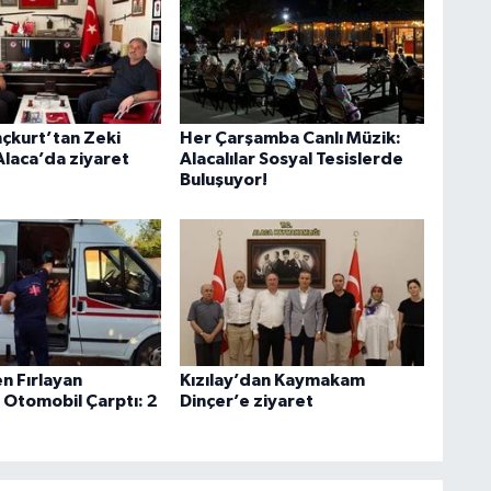
nçkurt’tan Zeki
Her Çarşamba Canlı Müzik:
Alaca’da ziyaret
Alacalılar Sosyal Tesislerde
Buluşuyor!
n Fırlayan
Kızılay’dan Kaymakam
 Otomobil Çarptı: 2
Dinçer’e ziyaret