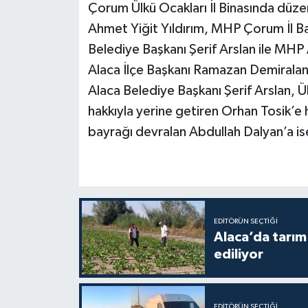
Çorum Ülkü Ocakları İl Binasında düze
Ahmet Yiğit Yıldırım, MHP Çorum İl Ba
Belediye Başkanı Şerif Arslan ile MHP A
Alaca İlçe Başkanı Ramazan Demiralan 
Alaca Belediye Başkanı Şerif Arslan, Ü
hakkıyla yerine getiren Orhan Tosik’e
bayrağı devralan Abdullah Dalyan’a ise
EDITÖRÜN SEÇTIĞI
Alaca’da tarım 
ediliyor
EDITÖRÜN SEÇTIĞI