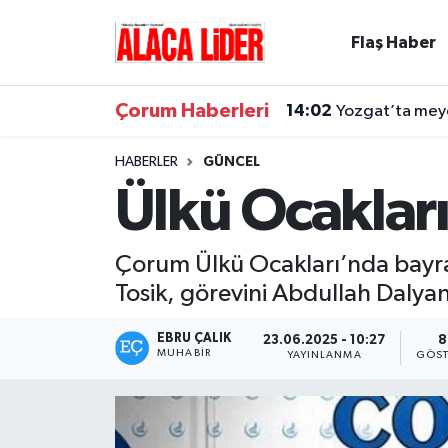
Flaş Haber
Çorum Nöbetçi Eczaneler
Çorum Haberleri
14:02
Yozgat’ta meyd
Çorum Hava Durumu
HABERLER
GÜNCEL
Çorum Namaz Vakitleri
Ülkü Ocaklar
Çorum Trafik Yoğunluk Haritası
Çorum Ülkü Ocakları’nda bayrak 
Süper Lig Puan Durumu ve Fikstür
Tosik, görevini Abdullah Dalyan
Tüm Manşetler
EBRU ÇALIK
23.06.2025 - 10:27
8
MUHABIR
YAYINLANMA
GÖST
Son Dakika Haberleri
Haber Arşivi