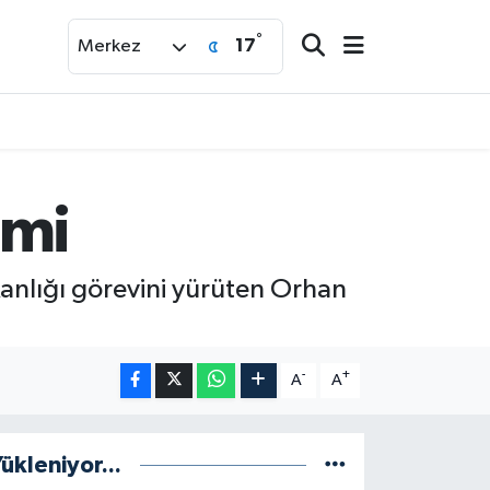
°
17
Merkez
imi
kanlığı görevini yürüten Orhan
-
+
A
A
ükleniyor...