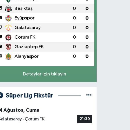
5
Beşiktaş
0
0
6
Eyüpspor
0
0
7
Galatasaray
0
0
8
Çorum FK
0
0
9
Gaziantep FK
0
0
0
Alanyaspor
0
0
Detaylar için tıklayın
Süper Lig Fikstür
4 Ağustos, Cuma
alatasaray - Çorum FK
21:30