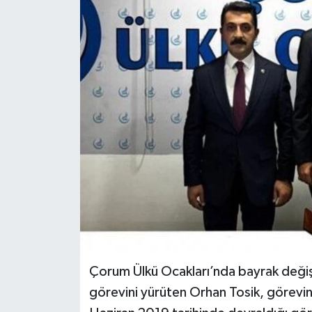
Çorum Ülkü Ocakları’nda bayrak değişimi
görevini yürüten Orhan Tosik, görevin