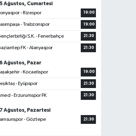
5 Ağustos, Cumartesi
onyaspor - Rizespor
19:00
asımpaşa - Trabzonspor
19:00
ençlerbirliği S.K. - Fenerbahçe
21:30
aziantep FK - Alanyaspor
21:30
6 Ağustos, Pazar
aşakşehir - Kocaelispor
19:00
eşiktaş - Eyüpspor
21:30
med - Erzurumspor FK
21:30
7 Ağustos, Pazartesi
amsunspor - Göztepe
21:30