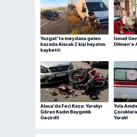
Yozgat’ta meydana gelen
İsmail Ge
kazada Alacalı 2 kişi hayatını
Dilmen’e 
kaybetti
Alaca’da Feci Kaza: Yaralıyı
Yola Anide
Gören Kadın Baygınlık
Çocuklara
Geçirdi!
Yaralı!