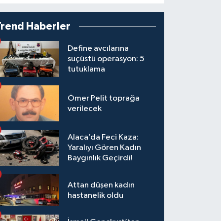
Trend Haberler
Define avcılarına
suçüstü operasyon: 5
tutuklama
Ömer Pelit toprağa
verilecek
Alaca’da Feci Kaza:
Yaralıyı Gören Kadın
Baygınlık Geçirdi!
Attan düşen kadın
hastanelik oldu