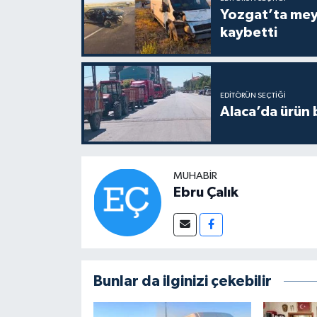
Yozgat’ta meydana gelen
kaybetti
EDITÖRÜN SEÇTIĞI
Alaca’da ürün b
MUHABIR
Ebru Çalık
Bunlar da ilginizi çekebilir