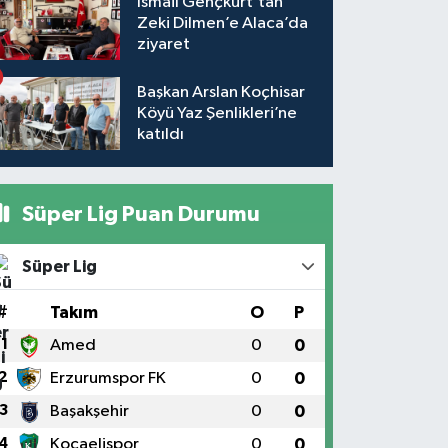
İsmail Gençkurt’tan
Zeki Dilmen’e Alaca’da
ziyaret
Başkan Arslan Koçhisar
Köyü Yaz Şenlikleri’ne
katıldı
Süper Lig Puan Durumu
Süper Lig
#
Takım
O
P
1
Amed
0
0
2
Erzurumspor FK
0
0
3
Başakşehir
0
0
4
Kocaelispor
0
0