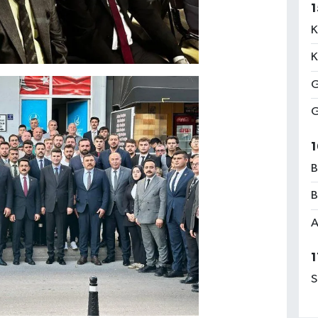
1
K
K
G
G
1
B
B
A
1
S