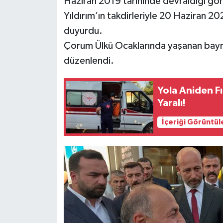
Haziran 2019 tarihinde devraldığı gör
Yıldırım’ın takdirleriyle 20 Haziran 202
duyurdu.
Çorum Ülkü Ocaklarında yaşanan bayra
düzenlendi.
Yola Aniden F
Yaralı!
İçeriği Görüntül