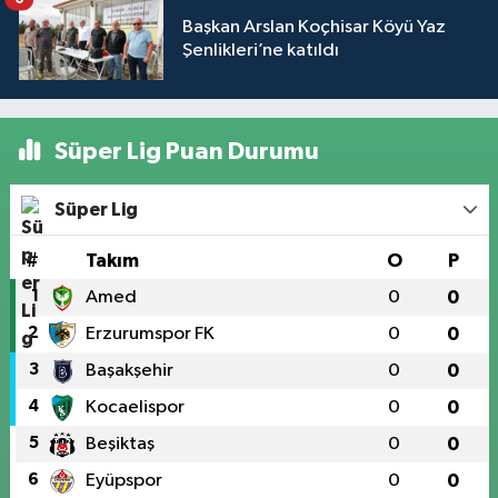
Başkan Arslan Koçhisar Köyü Yaz
Şenlikleri’ne katıldı
Süper Lig Puan Durumu
Süper Lig
#
Takım
O
P
1
Amed
0
0
2
Erzurumspor FK
0
0
3
Başakşehir
0
0
4
Kocaelispor
0
0
5
Beşiktaş
0
0
6
Eyüpspor
0
0