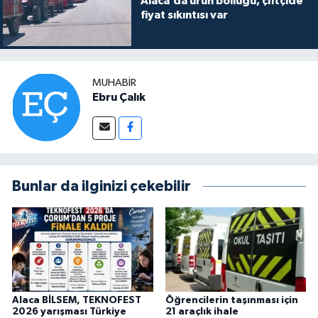
Alaca’da ürün bolluğu, çiftçide
fiyat sıkıntısı var
MUHABIR
Ebru Çalık
Bunlar da ilginizi çekebilir
Alaca BİLSEM, TEKNOFEST
Öğrencilerin taşınması için
2026 yarışması Türkiye
21 araçlık ihale