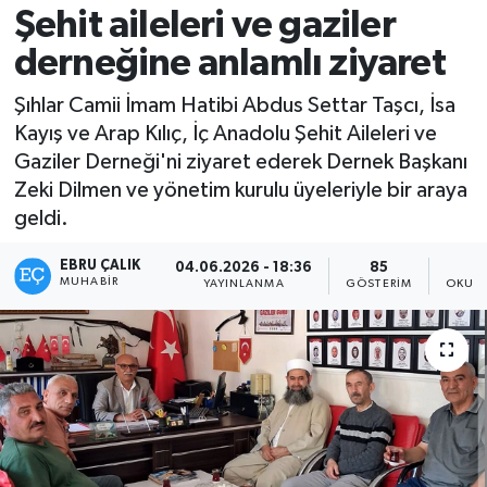
Şehit aileleri ve gaziler
derneğine anlamlı ziyaret
Şıhlar Camii İmam Hatibi Abdus Settar Taşcı, İsa
Kayış ve Arap Kılıç, İç Anadolu Şehit Aileleri ve
Gaziler Derneği'ni ziyaret ederek Dernek Başkanı
Zeki Dilmen ve yönetim kurulu üyeleriyle bir araya
geldi.
EBRU ÇALIK
04.06.2026 - 18:36
85
MUHABIR
YAYINLANMA
GÖSTERIM
OKUNM