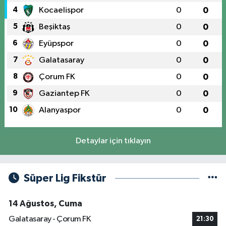
4
Kocaelispor
0
0
5
Beşiktaş
0
0
6
Eyüpspor
0
0
7
Galatasaray
0
0
8
Çorum FK
0
0
9
Gaziantep FK
0
0
10
Alanyaspor
0
0
Detaylar için tıklayın
Süper Lig Fikstür
14 Ağustos, Cuma
Galatasaray - Çorum FK
21:30