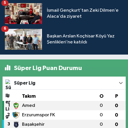
5
İsmail Gençkurt’tan Zeki Dilmen’e
Alaca’da ziyaret
6
Başkan Arslan Koçhisar Köyü Yaz
Şenlikleri’ne katıldı
Süper Lig Puan Durumu
Süper Lig
#
Takım
O
P
1
Amed
0
0
2
Erzurumspor FK
0
0
3
Başakşehir
0
0