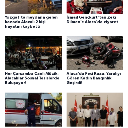
Yozgat’ta meydana gelen
İsmail Gençkurt’tan Zeki
kazada Alacalı 2 kişi
Dilmen’e Alaca’da ziyaret
hayatını kaybetti
Her Çarşamba Canlı Müzik:
Alaca’da Feci Kaza: Yaralıyı
Alacalılar Sosyal Tesislerde
Gören Kadın Baygınlık
Buluşuyor!
Geçirdi!