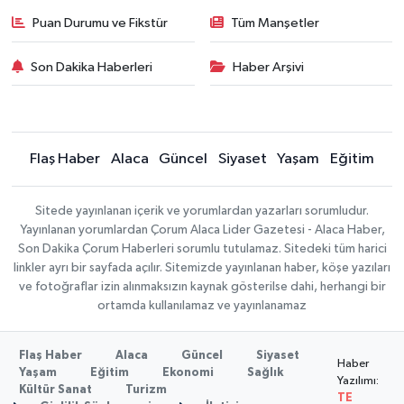
Puan Durumu ve Fikstür
Tüm Manşetler
Son Dakika Haberleri
Haber Arşivi
Flaş Haber
Alaca
Güncel
Siyaset
Yaşam
Eğitim
Sitede yayınlanan içerik ve yorumlardan yazarları sorumludur.
Yayınlanan yorumlardan Çorum Alaca Lider Gazetesi - Alaca Haber,
Son Dakika Çorum Haberleri sorumlu tutulamaz. Sitedeki tüm harici
linkler ayrı bir sayfada açılır. Sitemizde yayınlanan haber, köşe yazıları
ve fotoğraflar izin alınmaksızın kaynak gösterilse dahi, herhangi bir
ortamda kullanılamaz ve yayınlanamaz
Flaş Haber
Alaca
Güncel
Siyaset
Haber
Yaşam
Eğitim
Ekonomi
Sağlık
Yazılımı:
Kültür Sanat
Turizm
TE