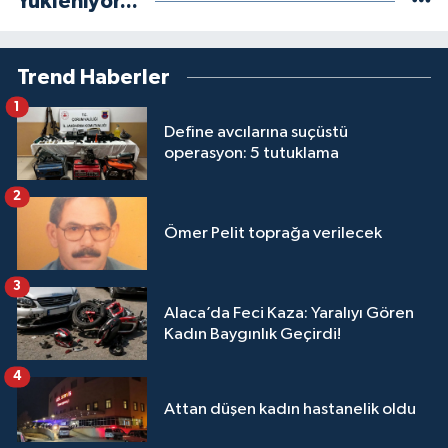
Yükleniyor...
Trend Haberler
1
Define avcılarına suçüstü
operasyon: 5 tutuklama
2
Ömer Pelit toprağa verilecek
3
Alaca’da Feci Kaza: Yaralıyı Gören
Kadın Baygınlık Geçirdi!
4
Attan düşen kadın hastanelik oldu