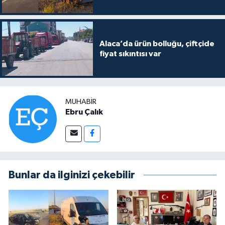
Alaca’da ürün bolluğu, çiftçide
fiyat sıkıntısı var
MUHABIR
Ebru Çalık
Bunlar da ilginizi çekebilir