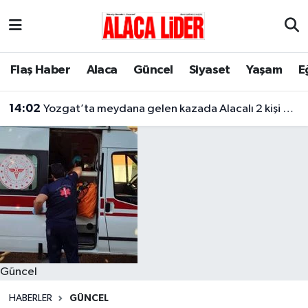
Çorum Nöbetçi Eczaneler
Flaş Haber
Alaca
Güncel
Siyaset
Yaşam
E
Çorum Hava Durumu
14:02
Yozgat’ta meydana gelen kazada Alacalı 2 kişi hayatını kaybetti
Çorum Namaz Vakitleri
Çorum Trafik Yoğunluk Haritası
Süper Lig Puan Durumu ve Fikstür
Tüm Manşetler
Son Dakika Haberleri
Güncel
Haber Arşivi
HABERLER
GÜNCEL