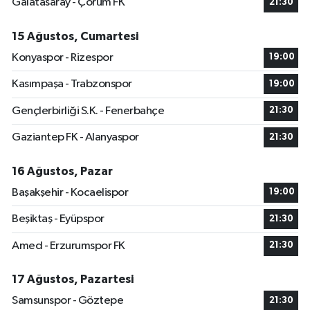
Galatasaray - Çorum FK
21:30
15 Ağustos, Cumartesi
Konyaspor - Rizespor
19:00
Kasımpaşa - Trabzonspor
19:00
Gençlerbirliği S.K. - Fenerbahçe
21:30
Gaziantep FK - Alanyaspor
21:30
16 Ağustos, Pazar
Başakşehir - Kocaelispor
19:00
Beşiktaş - Eyüpspor
21:30
Amed - Erzurumspor FK
21:30
17 Ağustos, Pazartesi
Samsunspor - Göztepe
21:30