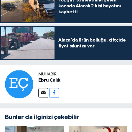
Yozgat’ta meydana gelen
kazada Alacalı 2 kişi hayatını
kaybetti
Alaca’da ürün bolluğu, çiftçide
fiyat sıkıntısı var
MUHABIR
Ebru Çalık
Bunlar da ilginizi çekebilir