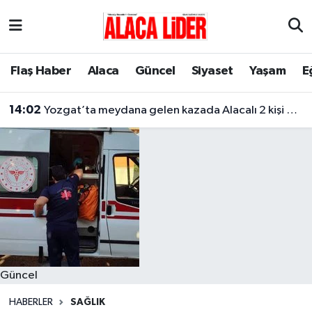
Çorum Nöbetçi Eczaneler
Flaş Haber
Alaca
Güncel
Siyaset
Yaşam
E
Çorum Hava Durumu
14:02
Yozgat’ta meydana gelen kazada Alacalı 2 kişi hayatını kaybetti
Çorum Namaz Vakitleri
Çorum Trafik Yoğunluk Haritası
Süper Lig Puan Durumu ve Fikstür
Tüm Manşetler
Son Dakika Haberleri
Güncel
Haber Arşivi
HABERLER
SAĞLIK