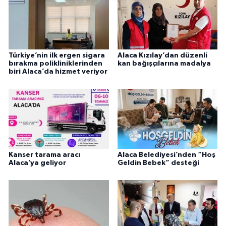
Türkiye’nin ilk ergen sigara
Alaca Kızılay’dan düzenli
bırakma polikliniklerinden
kan bağışçılarına madalya
biri Alaca’da hizmet veriyor
Kanser tarama aracı
Alaca Belediyesi’nden “Hoş
Alaca’ya geliyor
Geldin Bebek” desteği