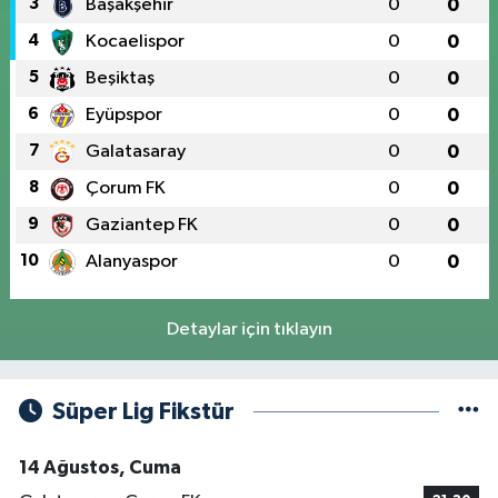
3
Başakşehir
0
0
4
Kocaelispor
0
0
5
Beşiktaş
0
0
6
Eyüpspor
0
0
7
Galatasaray
0
0
8
Çorum FK
0
0
9
Gaziantep FK
0
0
10
Alanyaspor
0
0
Detaylar için tıklayın
Süper Lig Fikstür
14 Ağustos, Cuma