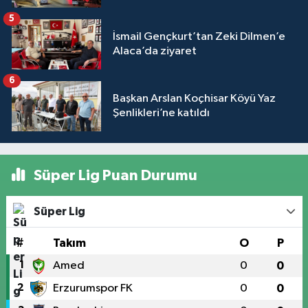
5
İsmail Gençkurt’tan Zeki Dilmen’e
Alaca’da ziyaret
6
Başkan Arslan Koçhisar Köyü Yaz
Şenlikleri’ne katıldı
Süper Lig Puan Durumu
Süper Lig
#
Takım
O
P
1
Amed
0
0
2
Erzurumspor FK
0
0