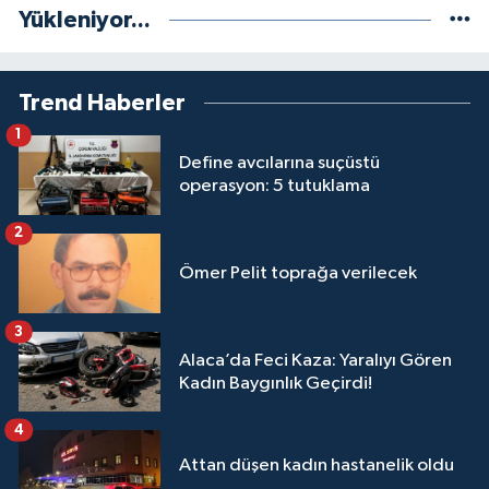
Yükleniyor...
Trend Haberler
1
Define avcılarına suçüstü
operasyon: 5 tutuklama
2
Ömer Pelit toprağa verilecek
3
Alaca’da Feci Kaza: Yaralıyı Gören
Kadın Baygınlık Geçirdi!
4
Attan düşen kadın hastanelik oldu