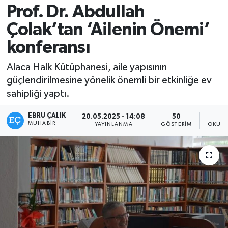
Prof. Dr. Abdullah
Çolak’tan ‘Ailenin Önemi’
konferansı
Alaca Halk Kütüphanesi, aile yapısının
güçlendirilmesine yönelik önemli bir etkinliğe ev
sahipliği yaptı.
EBRU ÇALIK
20.05.2025 - 14:08
50
MUHABIR
YAYINLANMA
GÖSTERIM
OKUNM