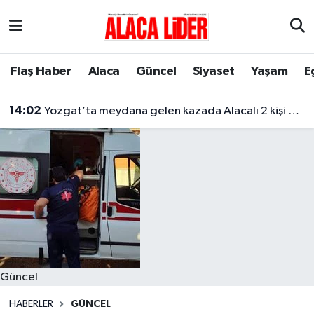
Çorum Nöbetçi Eczaneler
Flaş Haber
Alaca
Güncel
Siyaset
Yaşam
E
Çorum Hava Durumu
14:02
Yozgat’ta meydana gelen kazada Alacalı 2 kişi hayatını kaybetti
Çorum Namaz Vakitleri
Çorum Trafik Yoğunluk Haritası
Süper Lig Puan Durumu ve Fikstür
Tüm Manşetler
Son Dakika Haberleri
Güncel
Haber Arşivi
HABERLER
GÜNCEL