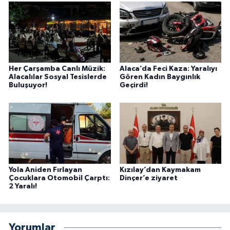
Her Çarşamba Canlı Müzik:
Alaca’da Feci Kaza: Yaralıyı
Alacalılar Sosyal Tesislerde
Gören Kadın Baygınlık
Buluşuyor!
Geçirdi!
Yola Aniden Fırlayan
Kızılay’dan Kaymakam
Çocuklara Otomobil Çarptı:
Dinçer’e ziyaret
2 Yaralı!
Yorumlar