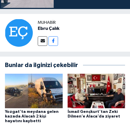
MUHABIR
Ebru Çalık
Bunlar da ilginizi çekebilir
Yozgat’ta meydana gelen
İsmail Gençkurt’tan Zeki
kazada Alacalı 2 kişi
Dilmen’e Alaca’da ziyaret
hayatını kaybetti