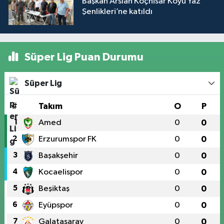
Başkan Arslan Koçhisar Köyü Yaz
Şenlikleri’ne katıldı
Süper Lig Puan Durumu
Süper Lig
#
Takım
O
P
1
Amed
0
0
2
Erzurumspor FK
0
0
3
Başakşehir
0
0
4
Kocaelispor
0
0
5
Beşiktaş
0
0
6
Eyüpspor
0
0
7
Galatasaray
0
0