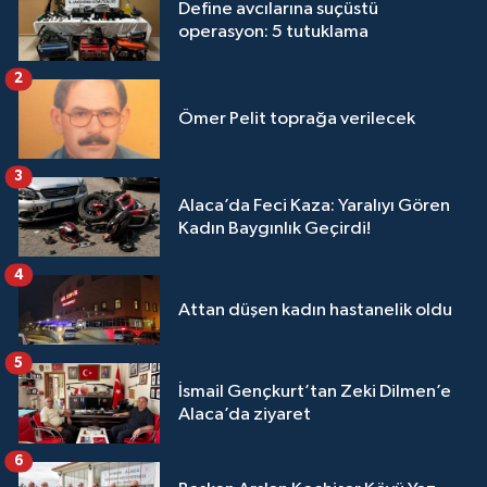
Define avcılarına suçüstü
operasyon: 5 tutuklama
2
Ömer Pelit toprağa verilecek
3
Alaca’da Feci Kaza: Yaralıyı Gören
Kadın Baygınlık Geçirdi!
4
Attan düşen kadın hastanelik oldu
5
İsmail Gençkurt’tan Zeki Dilmen’e
Alaca’da ziyaret
6