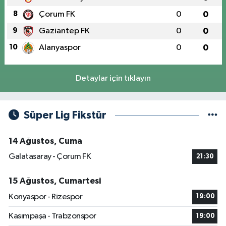
8
Çorum FK
0
0
9
Gaziantep FK
0
0
10
Alanyaspor
0
0
Detaylar için tıklayın
Süper Lig Fikstür
14 Ağustos, Cuma
Galatasaray - Çorum FK
21:30
15 Ağustos, Cumartesi
Konyaspor - Rizespor
19:00
Kasımpaşa - Trabzonspor
19:00