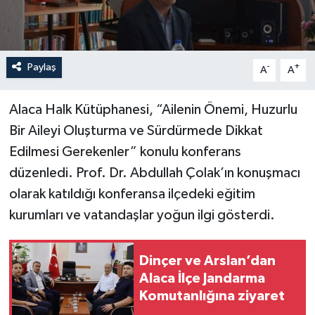
Paylaş
-
+
A
A
Alaca Halk Kütüphanesi, “Ailenin Önemi, Huzurlu
Bir Aileyi Oluşturma ve Sürdürmede Dikkat
Edilmesi Gerekenler” konulu konferans
düzenledi. Prof. Dr. Abdullah Çolak’ın konuşmacı
olarak katıldığı konferansa ilçedeki eğitim
kurumları ve vatandaşlar yoğun ilgi gösterdi.
Dinçer ve Arslan’dan
Alaca İlçe Jandarma
Komutanlığına ziyaret