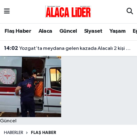
Çorum Nöbetçi Eczaneler
Flaş Haber
Alaca
Güncel
Siyaset
Yaşam
E
Çorum Hava Durumu
14:02
Yozgat’ta meydana gelen kazada Alacalı 2 kişi hayatını kaybetti
Çorum Namaz Vakitleri
Çorum Trafik Yoğunluk Haritası
Süper Lig Puan Durumu ve Fikstür
Tüm Manşetler
Son Dakika Haberleri
Güncel
Haber Arşivi
HABERLER
FLAŞ HABER