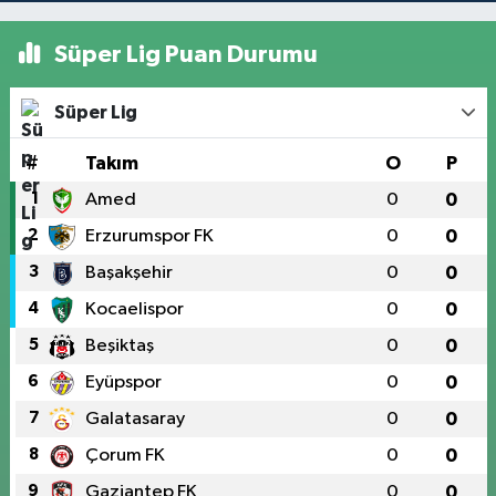
Süper Lig Puan Durumu
Süper Lig
#
Takım
O
P
1
Amed
0
0
2
Erzurumspor FK
0
0
3
Başakşehir
0
0
4
Kocaelispor
0
0
5
Beşiktaş
0
0
6
Eyüpspor
0
0
7
Galatasaray
0
0
8
Çorum FK
0
0
9
Gaziantep FK
0
0