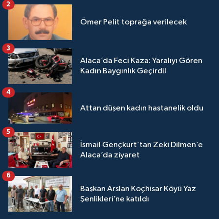
2
Ömer Pelit toprağa verilecek
3
Alaca’da Feci Kaza: Yaralıyı Gören
Kadın Baygınlık Geçirdi!
4
Attan düşen kadın hastanelik oldu
5
İsmail Gençkurt’tan Zeki Dilmen’e
Alaca’da ziyaret
6
Başkan Arslan Koçhisar Köyü Yaz
Şenlikleri’ne katıldı