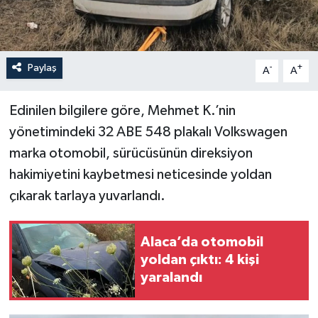
Paylaş
-
+
A
A
Edinilen bilgilere göre, Mehmet K.’nin
yönetimindeki 32 ABE 548 plakalı Volkswagen
marka otomobil, sürücüsünün direksiyon
hakimiyetini kaybetmesi neticesinde yoldan
çıkarak tarlaya yuvarlandı.
Alaca’da otomobil
yoldan çıktı: 4 kişi
yaralandı