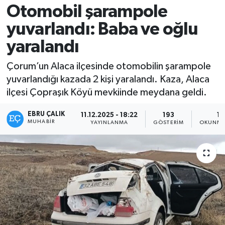
Otomobil şarampole
yuvarlandı: Baba ve oğlu
yaralandı
Çorum’un Alaca ilçesinde otomobilin şarampole
yuvarlandığı kazada 2 kişi yaralandı. Kaza, Alaca
ilçesi Çopraşık Köyü mevkiinde meydana geldi.
EBRU ÇALIK
11.12.2025 - 18:22
193
1 
MUHABIR
YAYINLANMA
GÖSTERIM
OKUNMA