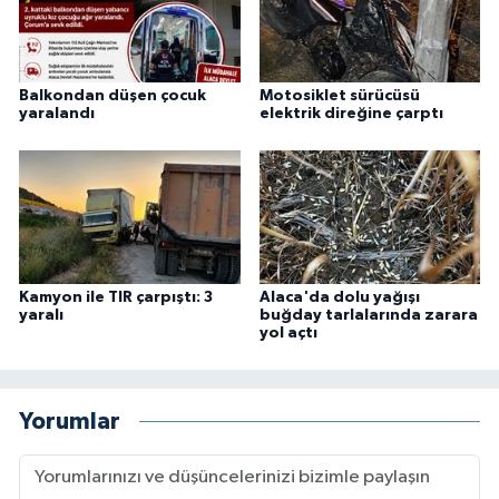
Balkondan düşen çocuk
Motosiklet sürücüsü
yaralandı
elektrik direğine çarptı
Kamyon ile TIR çarpıştı: 3
Alaca'da dolu yağışı
yaralı
buğday tarlalarında zarara
yol açtı
Yorumlar