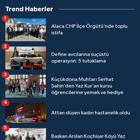
Trend Haberler
1
Alaca CHP İlçe Örgütü’nde toplu
istifa
2
Define avcılarına suçüstü
operasyon: 5 tutuklama
3
Küçükdona Muhtarı Serhat
Şahin’den Yaz Kur’an kursu
öğrencilerine yemek ve hediye
4
Attan düşen kadın hastanelik oldu
5
Başkan Arslan Koçhisar Köyü Yaz