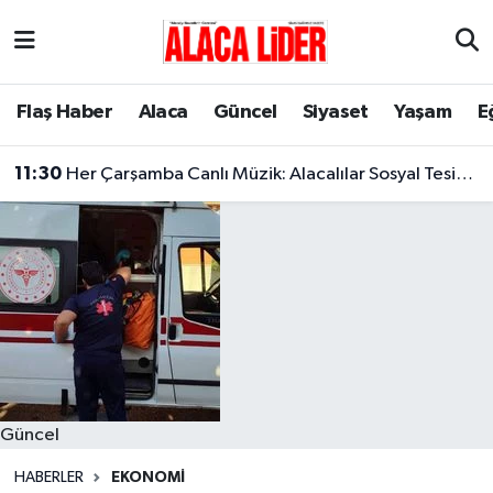
Çorum Nöbetçi Eczaneler
Flaş Haber
Alaca
Güncel
Siyaset
Yaşam
E
Çorum Hava Durumu
11:30
Her Çarşamba Canlı Müzik: Alacalılar Sosyal Tesislerde Buluşuyor!
Çorum Namaz Vakitleri
Çorum Trafik Yoğunluk Haritası
Süper Lig Puan Durumu ve Fikstür
Tüm Manşetler
Son Dakika Haberleri
Güncel
Haber Arşivi
HABERLER
EKONOMI