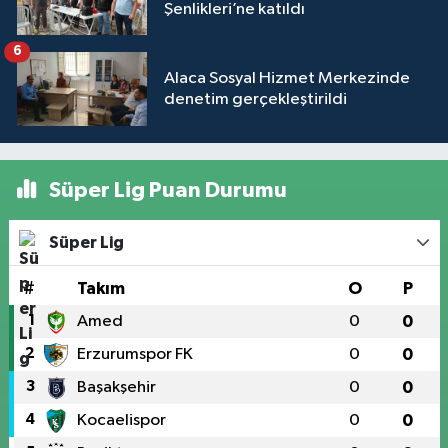
Şenlikleri’ne katıldı
6
Alaca Sosyal Hizmet Merkezinde
denetim gerçekleştirildi
Süper Lig Puan Durumu
Süper Lig
#
Takım
O
P
1
Amed
0
0
2
Erzurumspor FK
0
0
3
Başakşehir
0
0
4
Kocaelispor
0
0