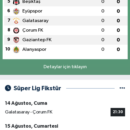
5
Beşiktaş
0
0
6
Eyüpspor
0
0
7
Galatasaray
0
0
8
Çorum FK
0
0
9
Gaziantep FK
0
0
10
Alanyaspor
0
0
Detaylar için tıklayın
Süper Lig Fikstür
14 Ağustos, Cuma
Galatasaray - Çorum FK
21:30
15 Ağustos, Cumartesi