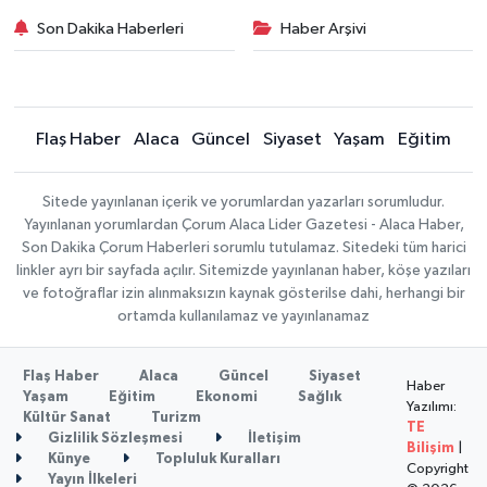
Son Dakika Haberleri
Haber Arşivi
Flaş Haber
Alaca
Güncel
Siyaset
Yaşam
Eğitim
Sitede yayınlanan içerik ve yorumlardan yazarları sorumludur.
Yayınlanan yorumlardan Çorum Alaca Lider Gazetesi - Alaca Haber,
Son Dakika Çorum Haberleri sorumlu tutulamaz. Sitedeki tüm harici
linkler ayrı bir sayfada açılır. Sitemizde yayınlanan haber, köşe yazıları
ve fotoğraflar izin alınmaksızın kaynak gösterilse dahi, herhangi bir
ortamda kullanılamaz ve yayınlanamaz
Flaş Haber
Alaca
Güncel
Siyaset
Haber
Yaşam
Eğitim
Ekonomi
Sağlık
Yazılımı:
Kültür Sanat
Turizm
TE
Gizlilik Sözleşmesi
İletişim
Bilişim
|
Künye
Topluluk Kuralları
Copyright
Yayın İlkeleri