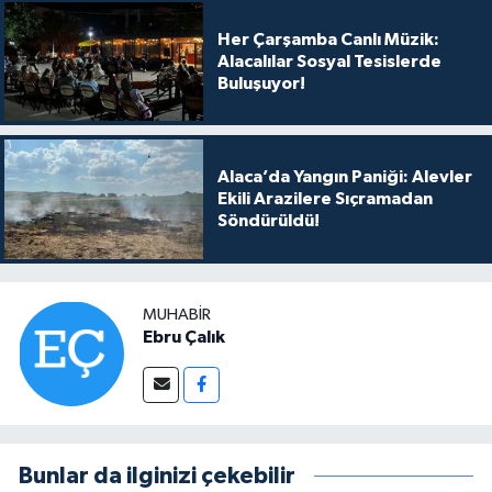
Her Çarşamba Canlı Müzik:
Alacalılar Sosyal Tesislerde
Buluşuyor!
Alaca’da Yangın Paniği: Alevler
Ekili Arazilere Sıçramadan
Söndürüldü!
MUHABIR
Ebru Çalık
Bunlar da ilginizi çekebilir