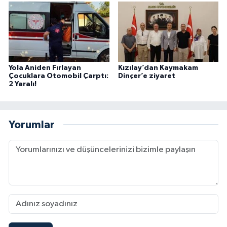
Yola Aniden Fırlayan
Kızılay’dan Kaymakam
Çocuklara Otomobil Çarptı:
Dinçer’e ziyaret
2 Yaralı!
Yorumlar