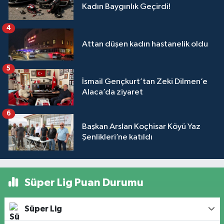
Kadın Baygınlık Geçirdi!
4
Attan düşen kadın hastanelik oldu
5
İsmail Gençkurt’tan Zeki Dilmen’e
Alaca’da ziyaret
6
Başkan Arslan Koçhisar Köyü Yaz
Şenlikleri’ne katıldı
Süper Lig Puan Durumu
Süper Lig