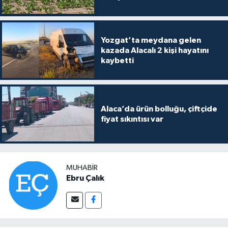
Yozgat’ta meydana gelen
kazada Alacalı 2 kişi hayatını
kaybetti
Alaca’da ürün bolluğu, çiftçide
fiyat sıkıntısı var
MUHABIR
Ebru Çalık