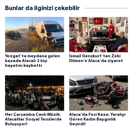
Bunlar da ilginizi çekebilir
Yozgat’ta meydana gelen
İsmail Gençkurt’tan Zeki
kazada Alacalı 2 kişi
Dilmen’e Alaca’da ziyaret
hayatını kaybetti
Her Çarşamba Canlı Müzik:
Alaca’da Feci Kaza: Yaralıyı
Alacalılar Sosyal Tesislerde
Gören Kadın Baygınlık
Buluşuyor!
Geçirdi!