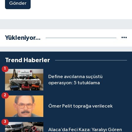
Gönder
Yükleniyor...
Trend Haberler
1
Define avcılarına suçüstü
operasyon: 5 tutuklama
2
Ömer Pelit toprağa verilecek
3
Alaca’da Feci Kaza: Yaralıyı Gören