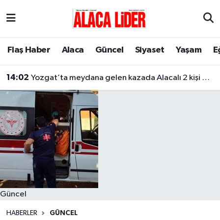
Çorum Nöbetçi Eczaneler
Flaş Haber
Alaca
Güncel
Siyaset
Yaşam
E
Çorum Hava Durumu
14:02
Yozgat’ta meydana gelen kazada Alacalı 2 kişi hayatını kaybetti
Çorum Namaz Vakitleri
Çorum Trafik Yoğunluk Haritası
Süper Lig Puan Durumu ve Fikstür
Tüm Manşetler
Son Dakika Haberleri
Güncel
Haber Arşivi
HABERLER
GÜNCEL