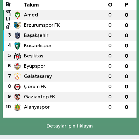
#
Takım
O
P
1
Amed
0
0
2
Erzurumspor FK
0
0
3
Başakşehir
0
0
4
Kocaelispor
0
0
5
Beşiktaş
0
0
6
Eyüpspor
0
0
7
Galatasaray
0
0
8
Çorum FK
0
0
9
Gaziantep FK
0
0
10
Alanyaspor
0
0
Detaylar için tıklayın