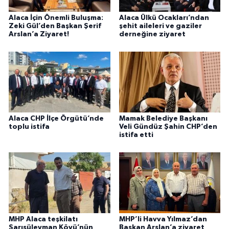
Alaca İçin Önemli Buluşma:
Alaca Ülkü Ocakları’ndan
Zeki Gül’den Başkan Şerif
şehit aileleri ve gaziler
Arslan’a Ziyaret!
derneğine ziyaret
Alaca CHP İlçe Örgütü’nde
Mamak Belediye Başkanı
toplu istifa
Veli Gündüz Şahin CHP’den
istifa etti
MHP Alaca teşkilatı
MHP’li Havva Yılmaz’dan
Sarısüleyman Köyü’nün
Başkan Arslan’a ziyaret