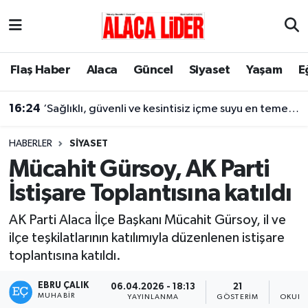
Çorum Nöbetçi Eczaneler
Flaş Haber
Alaca
Güncel
Siyaset
Yaşam
E
Çorum Hava Durumu
16:24
‘Sağlıklı, güvenli ve kesintisiz içme suyu en temel önceliğimiz’
Çorum Namaz Vakitleri
HABERLER
SIYASET
Çorum Trafik Yoğunluk Haritası
Mücahit Gürsoy, AK Parti
İstişare Toplantısına katıldı
Süper Lig Puan Durumu ve Fikstür
AK Parti Alaca İlçe Başkanı Mücahit Gürsoy, il ve
Tüm Manşetler
ilçe teşkilatlarının katılımıyla düzenlenen istişare
toplantısına katıldı.
Son Dakika Haberleri
EBRU ÇALIK
06.04.2026 - 18:13
21
Haber Arşivi
MUHABIR
YAYINLANMA
GÖSTERIM
OKUNM