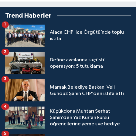
Trend Haberler
1
Alaca CHP İlçe Örgütü’nde toplu
istifa
2
Define avcılarına suçüstü
operasyon: 5 tutuklama
3
Mamak Belediye Başkanı Veli
Gündüz Şahin CHP’den istifa etti
4
Küçükdona Muhtarı Serhat
Şahin’den Yaz Kur’an kursu
öğrencilerine yemek ve hediye
5