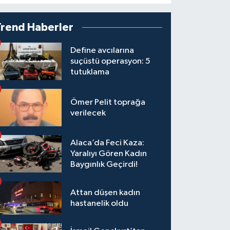
Trend Haberler
Define avcılarına
suçüstü operasyon: 5
tutuklama
Ömer Pelit toprağa
verilecek
Alaca’da Feci Kaza:
Yaralıyı Gören Kadın
Baygınlık Geçirdi!
Attan düşen kadın
hastanelik oldu