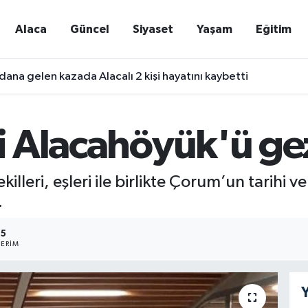
Alaca
Güncel
Siyaset
Yaşam
Eğitim
ana gelen kazada Alacalı 2 kişi hayatını kaybetti
ri Alacahöyük'ü ge
illeri, eşleri ile birlikte Çorum’un tarihi 
.
95
ERIM
Y