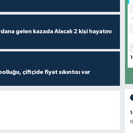
 kazada Alacalı 2 kişi hayatını
1
olluğu, çiftçide fiyat sıkıntısı var
1
G