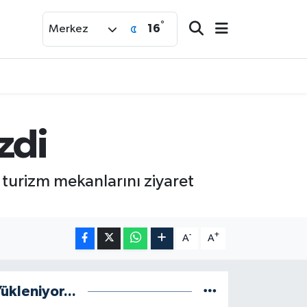
°
16
Merkez
zdi
ve turizm mekanlarını ziyaret
-
+
A
A
ükleniyor...