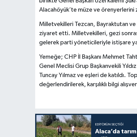
birlikte Genel Başkan özel kalemi Şük
Alacahöyük’te müze ve örenyerlerini zi
Milletvekilleri Tezcan, Bayraktutan ve 
ziyaret etti. Milletvekilleri, gezi so
gelerek parti yöneticileriyle istişare y
Yemeğe; CHP İl Başkanı Mehmet Tahtas
Genel Meclisi Grup Başkanvekili Yıldız
Tuncay Yılmaz ve eşleri de katıldı. To
değerlendirilerek, karşılıklı bilgi alışv
EDITÖRÜN SEÇTIĞI
Alaca’da tarım 