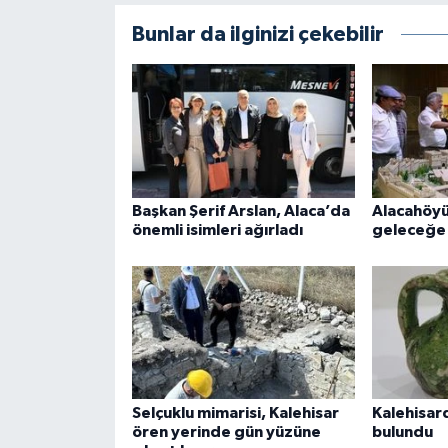
Bunlar da ilginizi çekebilir
Başkan Şerif Arslan, Alaca’da
Alacahöyü
önemli isimleri ağırladı
geleceğe ı
Selçuklu mimarisi, Kalehisar
Kalehisard
ören yerinde gün yüzüne
bulundu