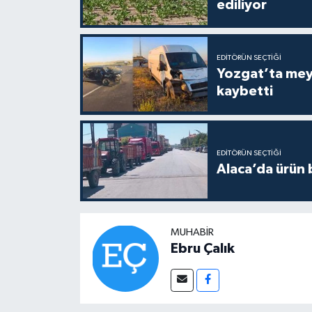
ediliyor
EDITÖRÜN SEÇTIĞI
Yozgat’ta meydana gelen
kaybetti
EDITÖRÜN SEÇTIĞI
Alaca’da ürün b
MUHABIR
Ebru Çalık