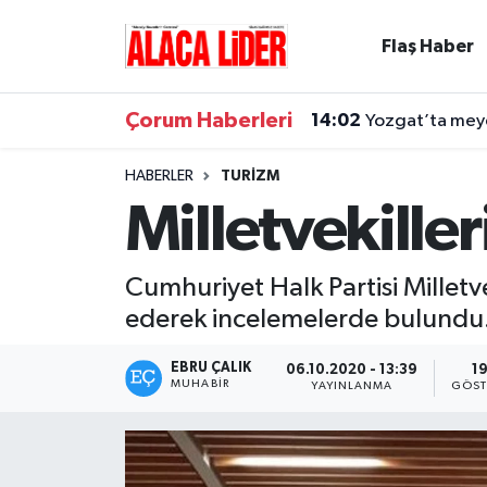
Flaş Haber
Çorum Nöbetçi Eczaneler
Çorum Haberleri
14:02
Yozgat’ta meyd
Çorum Hava Durumu
HABERLER
TURIZM
Çorum Namaz Vakitleri
Milletvekille
Çorum Trafik Yoğunluk Haritası
Cumhuriyet Halk Partisi Milletvek
Süper Lig Puan Durumu ve Fikstür
ederek incelemelerde bulundu
Tüm Manşetler
EBRU ÇALIK
06.10.2020 - 13:39
1
MUHABIR
YAYINLANMA
GÖST
Son Dakika Haberleri
Haber Arşivi