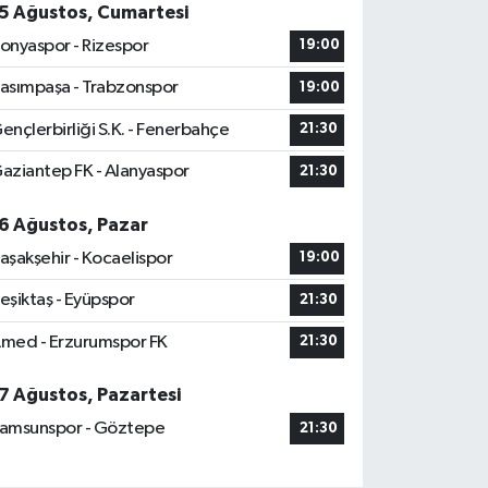
5 Ağustos, Cumartesi
onyaspor - Rizespor
19:00
asımpaşa - Trabzonspor
19:00
ençlerbirliği S.K. - Fenerbahçe
21:30
aziantep FK - Alanyaspor
21:30
6 Ağustos, Pazar
aşakşehir - Kocaelispor
19:00
eşiktaş - Eyüpspor
21:30
med - Erzurumspor FK
21:30
7 Ağustos, Pazartesi
amsunspor - Göztepe
21:30