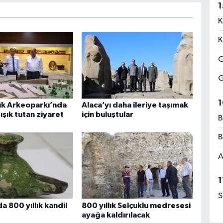
1
K
K
G
G
1
k Arkeoparkı’nda
Alaca’yı daha ileriye taşımak
şık tutan ziyaret
için buluştular
B
B
A
1
S
a 800 yıllık kandil
800 yıllık Selçuklu medresesi
ayağa kaldırılacak