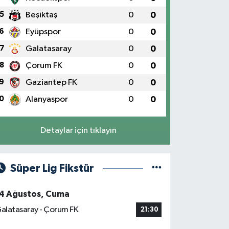
5
Beşiktaş
0
0
6
Eyüpspor
0
0
7
Galatasaray
0
0
8
Çorum FK
0
0
9
Gaziantep FK
0
0
0
Alanyaspor
0
0
Detaylar için tıklayın
Süper Lig Fikstür
4 Ağustos, Cuma
alatasaray - Çorum FK
21:30