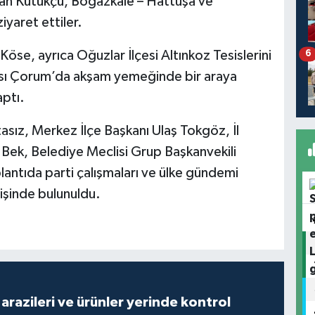
ran Kütükçü, Boğazkale – Hattuşa ve
yaret ettiler.
Köse, ayrıca Oğuzlar İlçesi Altınkoz Tesislerini
6
nrası Çorum’da akşam yemeğinde bir araya
aptı.
ız, Merkez İlçe Başkanı Ulaş Tokgöz, İl
 Bek, Belediye Meclisi Grup Başkanvekili
plantıda parti çalışmaları ve ülke gündemi
erişinde bulunuldu.
arazileri ve ürünler yerinde kontrol