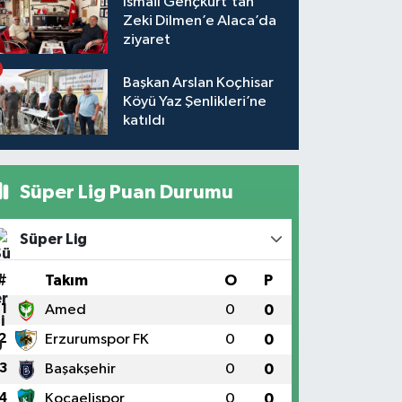
İsmail Gençkurt’tan
Zeki Dilmen’e Alaca’da
ziyaret
Başkan Arslan Koçhisar
Köyü Yaz Şenlikleri’ne
katıldı
Süper Lig Puan Durumu
Süper Lig
#
Takım
O
P
1
Amed
0
0
2
Erzurumspor FK
0
0
3
Başakşehir
0
0
4
Kocaelispor
0
0