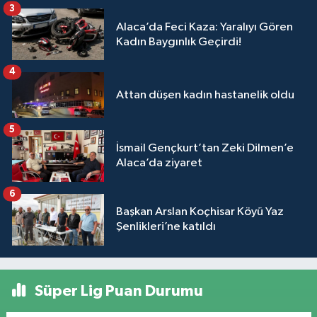
3
Alaca’da Feci Kaza: Yaralıyı Gören
Kadın Baygınlık Geçirdi!
4
Attan düşen kadın hastanelik oldu
5
İsmail Gençkurt’tan Zeki Dilmen’e
Alaca’da ziyaret
6
Başkan Arslan Koçhisar Köyü Yaz
Şenlikleri’ne katıldı
Süper Lig Puan Durumu