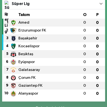
Süper Lig
#
Takım
O
P
1
Amed
0
0
2
Erzurumspor FK
0
0
3
Başakşehir
0
0
4
Kocaelispor
0
0
5
Beşiktaş
0
0
6
Eyüpspor
0
0
7
Galatasaray
0
0
8
Çorum FK
0
0
9
Gaziantep FK
0
0
10
Alanyaspor
0
0