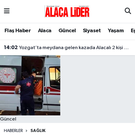
Çorum Nöbetçi Eczaneler
Flaş Haber
Alaca
Güncel
Siyaset
Yaşam
E
Çorum Hava Durumu
14:02
Yozgat’ta meydana gelen kazada Alacalı 2 kişi hayatını kaybetti
Çorum Namaz Vakitleri
Çorum Trafik Yoğunluk Haritası
Süper Lig Puan Durumu ve Fikstür
Tüm Manşetler
Son Dakika Haberleri
Güncel
Haber Arşivi
HABERLER
SAĞLIK