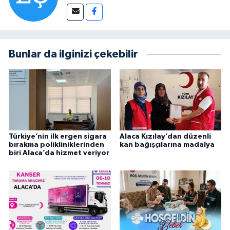
Bunlar da ilginizi çekebilir
Türkiye’nin ilk ergen sigara
Alaca Kızılay’dan düzenli
bırakma polikliniklerinden
kan bağışçılarına madalya
biri Alaca’da hizmet veriyor