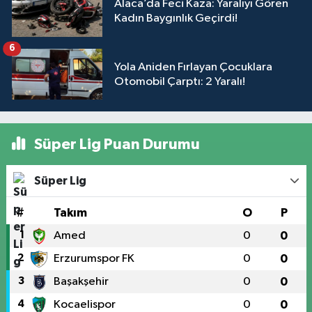
Alaca’da Feci Kaza: Yaralıyı Gören
Kadın Baygınlık Geçirdi!
6
Yola Aniden Fırlayan Çocuklara
Otomobil Çarptı: 2 Yaralı!
Süper Lig Puan Durumu
Süper Lig
#
Takım
O
P
1
Amed
0
0
2
Erzurumspor FK
0
0
3
Başakşehir
0
0
4
Kocaelispor
0
0