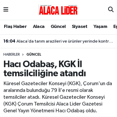
Çorum Nöbetçi Eczaneler
Flaş Haber
Alaca
Güncel
Siyaset
Yaşam
E
Çorum Hava Durumu
16:04
Alaca’da tarım arazileri ve ürünler yerinde kontrol ediliyor
Çorum Namaz Vakitleri
14:02
Yozgat’ta meydana gelen kazada Alacalı 2 kişi hayatını kaybetti
HABERLER
GÜNCEL
Çorum Trafik Yoğunluk Haritası
Hacı Odabaş, KGK İl
temsilciliğine atandı
Süper Lig Puan Durumu ve Fikstür
Küresel Gazeteciler Konseyi (KGK), Çorum'un da
Tüm Manşetler
aralarında bulunduğu 79 İl'e resmi olarak
temsilciler atadı. Küresel Gazeteciler Konseyi
Son Dakika Haberleri
(KGK) Çorum Temsilcisi Alaca Lider Gazetesi
Genel Yayın Yönetmeni Hacı Odabaş oldu.
Haber Arşivi