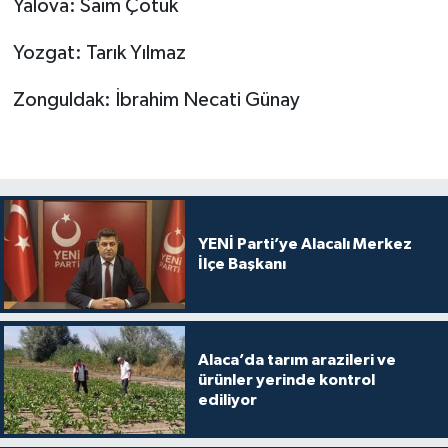
Yalova: Saim Çotuk
Yozgat: Tarık Yılmaz
Zonguldak: İbrahim Necati Günay
YENİ Parti’ye Alacalı Merkez
İlçe Başkanı
Alaca’da tarım arazileri ve
ürünler yerinde kontrol
ediliyor