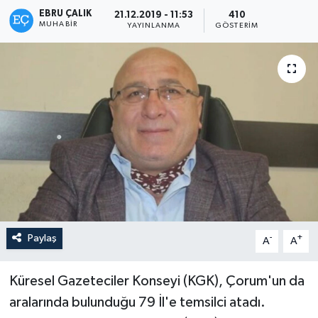
EBRU ÇALIK
21.12.2019 - 11:53
410
MUHABIR
YAYINLANMA
GÖSTERIM
Paylaş
-
+
A
A
Küresel Gazeteciler Konseyi (KGK), Çorum'un da
aralarında bulunduğu 79 İl'e temsilci atadı.