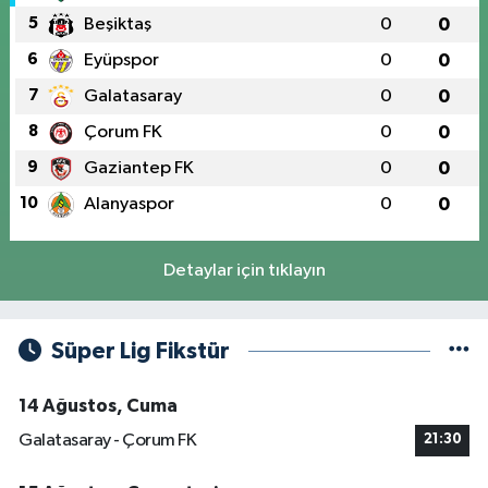
5
Beşiktaş
0
0
6
Eyüpspor
0
0
7
Galatasaray
0
0
8
Çorum FK
0
0
9
Gaziantep FK
0
0
10
Alanyaspor
0
0
Detaylar için tıklayın
Süper Lig Fikstür
14 Ağustos, Cuma
Galatasaray - Çorum FK
21:30