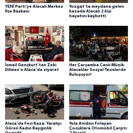
YENİ Parti’ye Alacalı Merkez
Yozgat’ta meydana gelen
İlçe Başkanı
kazada Alacalı 2 kişi
hayatını kaybetti
İsmail Gençkurt’tan Zeki
Her Çarşamba Canlı Müzik:
Dilmen’e Alaca’da ziyaret
Alacalılar Sosyal Tesislerde
Buluşuyor!
Alaca’da Feci Kaza: Yaralıyı
Yola Aniden Fırlayan
Gören Kadın Baygınlık
Çocuklara Otomobil Çarptı:
Geçirdi!
2 Yaralı!