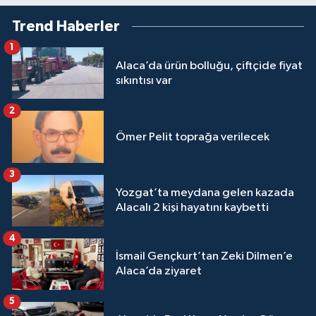
Trend Haberler
1
Alaca’da ürün bolluğu, çiftçide fiyat
sıkıntısı var
2
Ömer Pelit toprağa verilecek
3
Yozgat’ta meydana gelen kazada
Alacalı 2 kişi hayatını kaybetti
4
İsmail Gençkurt’tan Zeki Dilmen’e
Alaca’da ziyaret
5