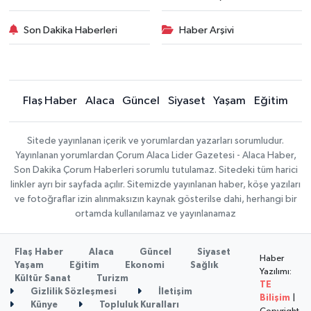
Son Dakika Haberleri
Haber Arşivi
Flaş Haber
Alaca
Güncel
Siyaset
Yaşam
Eğitim
Sitede yayınlanan içerik ve yorumlardan yazarları sorumludur.
Yayınlanan yorumlardan Çorum Alaca Lider Gazetesi - Alaca Haber,
Son Dakika Çorum Haberleri sorumlu tutulamaz. Sitedeki tüm harici
linkler ayrı bir sayfada açılır. Sitemizde yayınlanan haber, köşe yazıları
ve fotoğraflar izin alınmaksızın kaynak gösterilse dahi, herhangi bir
ortamda kullanılamaz ve yayınlanamaz
Flaş Haber
Alaca
Güncel
Siyaset
Haber
Yaşam
Eğitim
Ekonomi
Sağlık
Yazılımı:
Kültür Sanat
Turizm
TE
Gizlilik Sözleşmesi
İletişim
Bilişim
|
Künye
Topluluk Kuralları