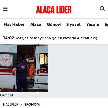
Çorum Nöbetçi Eczaneler
Flaş Haber
Alaca
Güncel
Siyaset
Yaşam
E
Çorum Hava Durumu
14:02
Yozgat’ta meydana gelen kazada Alacalı 2 kişi hayatını kaybetti
Çorum Namaz Vakitleri
Çorum Trafik Yoğunluk Haritası
Süper Lig Puan Durumu ve Fikstür
Tüm Manşetler
Son Dakika Haberleri
Güncel
Haber Arşivi
HABERLER
EKONOMI