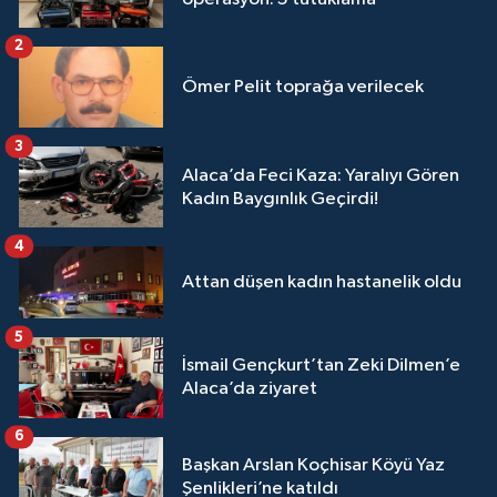
2
Ömer Pelit toprağa verilecek
3
Alaca’da Feci Kaza: Yaralıyı Gören
Kadın Baygınlık Geçirdi!
4
Attan düşen kadın hastanelik oldu
5
İsmail Gençkurt’tan Zeki Dilmen’e
Alaca’da ziyaret
6
Başkan Arslan Koçhisar Köyü Yaz
Şenlikleri’ne katıldı