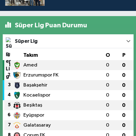
Süper Lig Puan Durumu
Süper Lig
#
Takım
O
P
1
Amed
0
0
2
Erzurumspor FK
0
0
3
Başakşehir
0
0
4
Kocaelispor
0
0
5
Beşiktaş
0
0
6
Eyüpspor
0
0
7
Galatasaray
0
0
8
Çorum FK
0
0