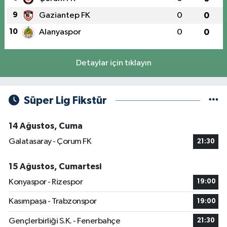
9
Gaziantep FK
0
0
10
Alanyaspor
0
0
Detaylar için tıklayın
Süper Lig Fikstür
14 Ağustos, Cuma
Galatasaray - Çorum FK
21:30
15 Ağustos, Cumartesi
Konyaspor - Rizespor
19:00
Kasımpaşa - Trabzonspor
19:00
Gençlerbirliği S.K. - Fenerbahçe
21:30