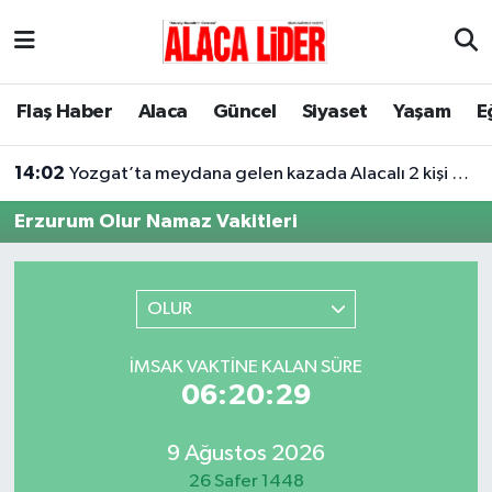
Çorum Nöbetçi Eczaneler
Flaş Haber
Alaca
Güncel
Siyaset
Yaşam
E
Çorum Hava Durumu
14:02
Yozgat’ta meydana gelen kazada Alacalı 2 kişi hayatını kaybetti
Çorum Namaz Vakitleri
Erzurum Olur Namaz Vakitleri
Çorum Trafik Yoğunluk Haritası
Süper Lig Puan Durumu ve Fikstür
OLUR
Tüm Manşetler
İMSAK VAKTINE KALAN SÜRE
06:20:29
Son Dakika Haberleri
9 Ağustos 2026
Haber Arşivi
26 Safer 1448