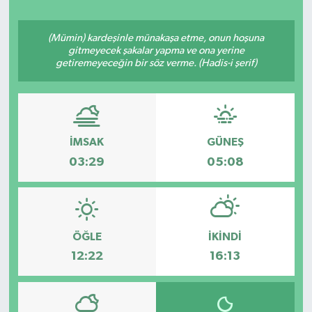
(Mümin) kardeşinle münakaşa etme, onun hoşuna
gitmeyecek şakalar yapma ve ona yerine
getiremeyeceğin bir söz verme. (Hadis-i şerif)
İMSAK
GÜNEŞ
03:29
05:08
ÖĞLE
İKINDI
12:22
16:13