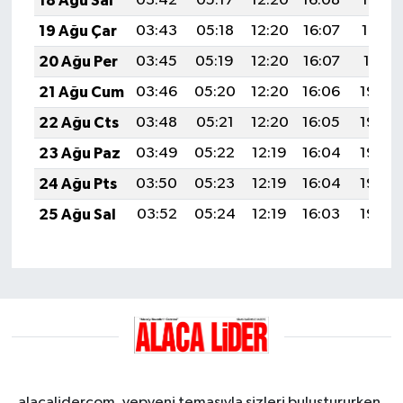
18 Ağu Sal
03:42
05:17
12:20
16:08
19:14
19 Ağu Çar
03:43
05:18
12:20
16:07
19:12
20 Ağu Per
03:45
05:19
12:20
16:07
19:11
21 Ağu Cum
03:46
05:20
12:20
16:06
19:09
22 Ağu Cts
03:48
05:21
12:20
16:05
19:08
23 Ağu Paz
03:49
05:22
12:19
16:04
19:06
24 Ağu Pts
03:50
05:23
12:19
16:04
19:05
25 Ağu Sal
03:52
05:24
12:19
16:03
19:03
alacalidercom, yepyeni temasıyla sizleri buluştururken,