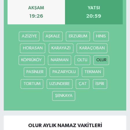
AKŞAM
YATSI
19:26
20:59
AZİZİYE
AŞKALE
ERZURUM
HINIS
HORASAN
KARAYAZI
KARAÇOBAN
KÖPRÜKÖY
NARMAN
OLTU
OLUR
PASİNLER
PAZARYOLU
TEKMAN
TORTUM
UZUNDERE
ÇAT
İSPİR
ŞENKAYA
OLUR AYLIK NAMAZ VAKITLERI