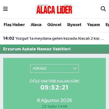
Çorum Nöbetçi Eczaneler
Flaş Haber
Alaca
Güncel
Siyaset
Yaşam
E
Çorum Hava Durumu
14:02
Yozgat’ta meydana gelen kazada Alacalı 2 kişi hayatını kaybetti
Çorum Namaz Vakitleri
Erzurum Aşkale Namaz Vakitleri
Çorum Trafik Yoğunluk Haritası
Süper Lig Puan Durumu ve Fikstür
AŞKALE
Tüm Manşetler
ÖĞLE VAKTINE KALAN SÜRE
05:52:21
Son Dakika Haberleri
8 Ağustos 2026
Haber Arşivi
25 Safer 1448