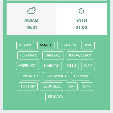
AKŞAM
YATSI
19:31
21:02
AZİZİYE
AŞKALE
ERZURUM
HINIS
HORASAN
KARAYAZI
KARAÇOBAN
KÖPRÜKÖY
NARMAN
OLTU
OLUR
PASİNLER
PAZARYOLU
TEKMAN
TORTUM
UZUNDERE
ÇAT
İSPİR
ŞENKAYA