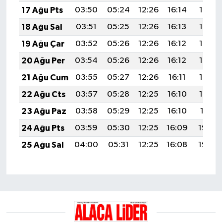
17 Ağu Pts
03:50
05:24
12:26
16:14
19:19
18 Ağu Sal
03:51
05:25
12:26
16:13
19:18
19 Ağu Çar
03:52
05:26
12:26
16:12
19:17
20 Ağu Per
03:54
05:26
12:26
16:12
19:15
21 Ağu Cum
03:55
05:27
12:26
16:11
19:14
22 Ağu Cts
03:57
05:28
12:25
16:10
19:12
23 Ağu Paz
03:58
05:29
12:25
16:10
19:11
24 Ağu Pts
03:59
05:30
12:25
16:09
19:09
25 Ağu Sal
04:00
05:31
12:25
16:08
19:08