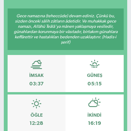
Gece namazına (teheccüde) devam ediniz. Çünkü bu,
sizden önceki sâlih zâtların âdetidir. Ve muhakkak gece
namazı, Allâhü Teâlâ'ya mânen yaklaşmaya vesîledir,
günahlardan korunmaya bir vâsıtadır, birtakım günahlara
keffârettir ve hastalıkları bedenden uzaklaştırır. (Hadis-i
şerif)
İMSAK
GÜNEŞ
03:37
05:15
ÖĞLE
İKINDI
12:28
16:19