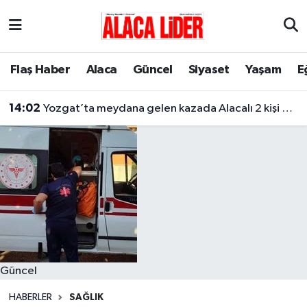
Çorum Nöbetçi Eczaneler
Flaş Haber
Alaca
Güncel
Siyaset
Yaşam
E
Çorum Hava Durumu
14:02
Yozgat’ta meydana gelen kazada Alacalı 2 kişi hayatını kaybetti
Çorum Namaz Vakitleri
Çorum Trafik Yoğunluk Haritası
Süper Lig Puan Durumu ve Fikstür
Tüm Manşetler
Son Dakika Haberleri
Güncel
Haber Arşivi
HABERLER
SAĞLIK