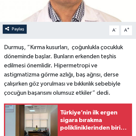
Paylaş
-
+
A
A
Durmuş, “Kırma kusurları, çoğunlukla çocukluk
döneminde başlar. Bunların erkenden teşhis
edilmesi önemlidir. Hipermetropi ve
astigmatizma görme azlığı, baş ağrısı, derse
çalışırken göz yorulması ve bıkkınlık sebebiyle
çocuğun başarısını olumsuz etkiler” dedi.
Türkiye’nin ilk ergen
sigara bırakma
polikliniklerinden biri
Alaca’da hizmet veriyor