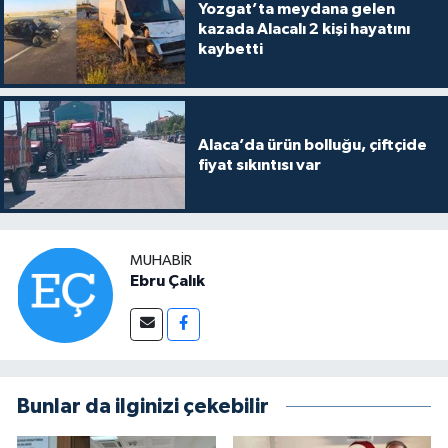
Yozgat’ta meydana gelen
kazada Alacalı 2 kişi hayatını
kaybetti
Alaca’da ürün bolluğu, çiftçide
fiyat sıkıntısı var
MUHABIR
Ebru Çalık
Bunlar da ilginizi çekebilir