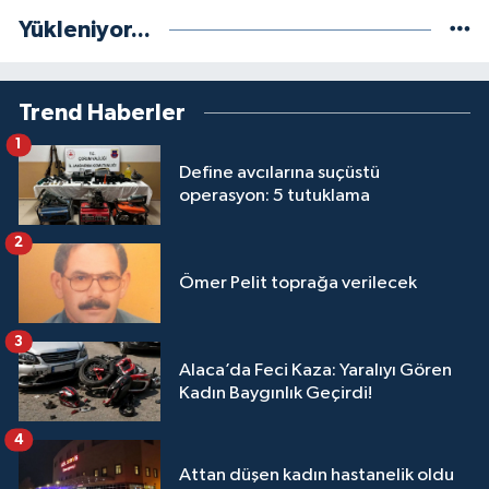
Yükleniyor...
Trend Haberler
1
Define avcılarına suçüstü
operasyon: 5 tutuklama
2
Ömer Pelit toprağa verilecek
3
Alaca’da Feci Kaza: Yaralıyı Gören
Kadın Baygınlık Geçirdi!
4
Attan düşen kadın hastanelik oldu