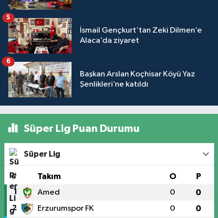
5
İsmail Gençkurt’tan Zeki Dilmen’e
Alaca’da ziyaret
6
Başkan Arslan Koçhisar Köyü Yaz
Şenlikleri’ne katıldı
Süper Lig Puan Durumu
Süper Lig
#
Takım
O
P
1
Amed
0
0
2
Erzurumspor FK
0
0