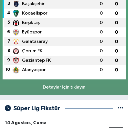
3
Başakşehir
0
0
4
Kocaelispor
0
0
5
Beşiktaş
0
0
6
Eyüpspor
0
0
7
Galatasaray
0
0
8
Çorum FK
0
0
9
Gaziantep FK
0
0
10
Alanyaspor
0
0
Detaylar için tıklayın
Süper Lig Fikstür
14 Ağustos, Cuma