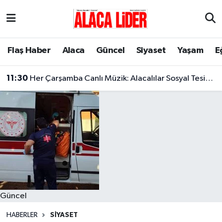
Çorum Nöbetçi Eczaneler
Flaş Haber
Alaca
Güncel
Siyaset
Yaşam
E
Çorum Hava Durumu
11:30
Her Çarşamba Canlı Müzik: Alacalılar Sosyal Tesislerde Buluşuyor!
Çorum Namaz Vakitleri
Çorum Trafik Yoğunluk Haritası
Süper Lig Puan Durumu ve Fikstür
Tüm Manşetler
Son Dakika Haberleri
Güncel
Haber Arşivi
HABERLER
SIYASET