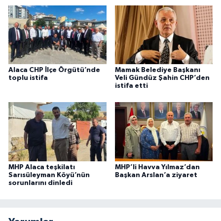
Alaca CHP İlçe Örgütü’nde
Mamak Belediye Başkanı
toplu istifa
Veli Gündüz Şahin CHP’den
istifa etti
MHP Alaca teşkilatı
MHP’li Havva Yılmaz’dan
Sarısüleyman Köyü’nün
Başkan Arslan’a ziyaret
sorunlarını dinledi