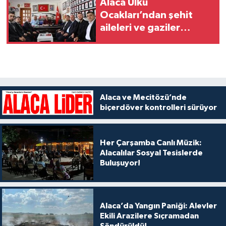
Alaca Ülkü
Ocakları’ndan şehit
aileleri ve gaziler
derneğine ziyaret
Alaca ve Mecitözü’nde
biçerdöver kontrolleri sürüyor
Her Çarşamba Canlı Müzik:
Alacalılar Sosyal Tesislerde
Buluşuyor!
Alaca’da Yangın Paniği: Alevler
Ekili Arazilere Sıçramadan