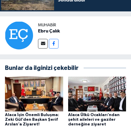
Söndürüldü!
MUHABIR
Ebru Çalık
Bunlar da ilginizi çekebilir
Alaca İçin Önemli Buluşma:
Alaca Ülkü Ocakları’ndan
Zeki Gül’den Başkan Şerif
şehit aileleri ve gaziler
Arslan’a Ziyaret!
derneğine ziyaret