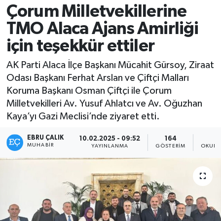
Çorum Milletvekillerine
TMO Alaca Ajans Amirliği
için teşekkür ettiler
AK Parti Alaca İlçe Başkanı Mücahit Gürsoy, Ziraat
Odası Başkanı Ferhat Arslan ve Çiftçi Malları
Koruma Başkanı Osman Çiftçi ile Çorum
Milletvekilleri Av. Yusuf Ahlatcı ve Av. Oğuzhan
Kaya’yı Gazi Meclisi’nde ziyaret etti.
EBRU ÇALIK
10.02.2025 - 09:52
164
MUHABIR
YAYINLANMA
GÖSTERIM
OKUNM