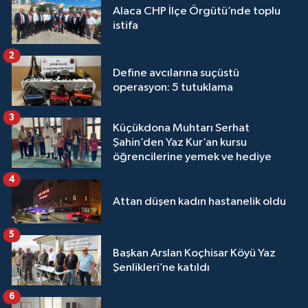
Alaca CHP İlçe Örgütü’nde toplu
istifa
2
Define avcılarına suçüstü
operasyon: 5 tutuklama
3
Küçükdona Muhtarı Serhat
Şahin’den Yaz Kur’an kursu
öğrencilerine yemek ve hediye
4
Attan düşen kadın hastanelik oldu
5
Başkan Arslan Koçhisar Köyü Yaz
Şenlikleri’ne katıldı
6