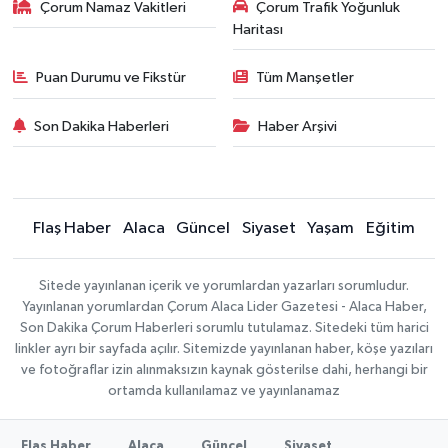
Çorum Namaz Vakitleri
Çorum Trafik Yoğunluk
Haritası
Puan Durumu ve Fikstür
Tüm Manşetler
Son Dakika Haberleri
Haber Arşivi
Flaş Haber
Alaca
Güncel
Siyaset
Yaşam
Eğitim
Sitede yayınlanan içerik ve yorumlardan yazarları sorumludur.
Yayınlanan yorumlardan Çorum Alaca Lider Gazetesi - Alaca Haber,
Son Dakika Çorum Haberleri sorumlu tutulamaz. Sitedeki tüm harici
linkler ayrı bir sayfada açılır. Sitemizde yayınlanan haber, köşe yazıları
ve fotoğraflar izin alınmaksızın kaynak gösterilse dahi, herhangi bir
ortamda kullanılamaz ve yayınlanamaz
Flaş Haber
Alaca
Güncel
Siyaset