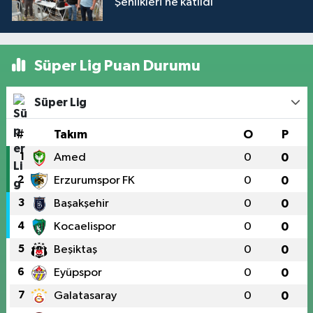
Şenlikleri’ne katıldı
Süper Lig Puan Durumu
Süper Lig
#
Takım
O
P
1
Amed
0
0
2
Erzurumspor FK
0
0
3
Başakşehir
0
0
4
Kocaelispor
0
0
5
Beşiktaş
0
0
6
Eyüpspor
0
0
7
Galatasaray
0
0