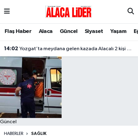
Çorum Nöbetçi Eczaneler
Flaş Haber
Alaca
Güncel
Siyaset
Yaşam
E
Çorum Hava Durumu
14:02
Yozgat’ta meydana gelen kazada Alacalı 2 kişi hayatını kaybetti
Çorum Namaz Vakitleri
Çorum Trafik Yoğunluk Haritası
Süper Lig Puan Durumu ve Fikstür
Tüm Manşetler
Son Dakika Haberleri
Güncel
Haber Arşivi
HABERLER
SAĞLIK