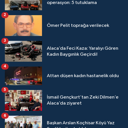
operasyon: 5 tutuklama
2
Ömer Pelit toprağa verilecek
3
Alaca’da Feci Kaza: Yaralıyı Gören
Kadın Baygınlık Geçirdi!
4
Attan düşen kadın hastanelik oldu
5
İsmail Gençkurt’tan Zeki Dilmen’e
Alaca’da ziyaret
6
Başkan Arslan Koçhisar Köyü Yaz