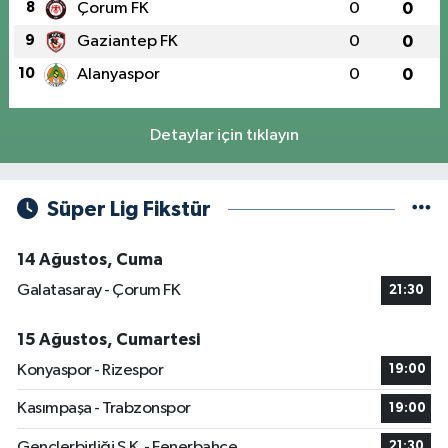
8
Çorum FK
0
0
9
Gaziantep FK
0
0
10
Alanyaspor
0
0
Detaylar için tıklayın
Süper Lig Fikstür
14 Ağustos, Cuma
Galatasaray - Çorum FK
21:30
15 Ağustos, Cumartesi
Konyaspor - Rizespor
19:00
Kasımpaşa - Trabzonspor
19:00
Gençlerbirliği S.K. - Fenerbahçe
21:30