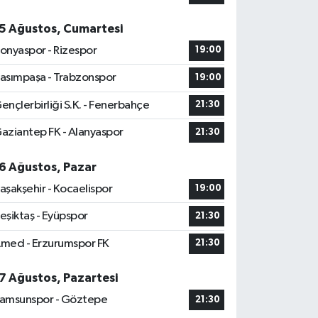
5 Ağustos, Cumartesi
onyaspor - Rizespor
19:00
asımpaşa - Trabzonspor
19:00
ençlerbirliği S.K. - Fenerbahçe
21:30
aziantep FK - Alanyaspor
21:30
6 Ağustos, Pazar
aşakşehir - Kocaelispor
19:00
eşiktaş - Eyüpspor
21:30
med - Erzurumspor FK
21:30
7 Ağustos, Pazartesi
amsunspor - Göztepe
21:30