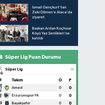
İsmail Gençkurt’tan
Zeki Dilmen’e Alaca’da
ziyaret
Başkan Arslan Koçhisar
Köyü Yaz Şenlikleri’ne
katıldı
Süper Lig Puan Durumu
Süper Lig
#
Takım
O
P
1
Amed
0
0
2
Erzurumspor FK
0
0
3
Başakşehir
0
0