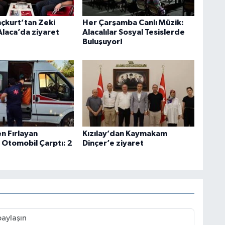
nçkurt’tan Zeki
Her Çarşamba Canlı Müzik:
Alaca’da ziyaret
Alacalılar Sosyal Tesislerde
Buluşuyor!
n Fırlayan
Kızılay’dan Kaymakam
 Otomobil Çarptı: 2
Dinçer’e ziyaret