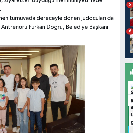
ise, ziyaretten duyduğu memnuniyeti ifade
5
.
nen turnuvada dereceyle dönen Judocuları da
ü Antrenörü Furkan Doğru, Belediye Başkanı
6