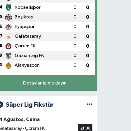
4
Kocaelispor
0
0
5
Beşiktaş
0
0
6
Eyüpspor
0
0
7
Galatasaray
0
0
8
Çorum FK
0
0
9
Gaziantep FK
0
0
0
Alanyaspor
0
0
Detaylar için tıklayın
Süper Lig Fikstür
4 Ağustos, Cuma
alatasaray - Çorum FK
21:30