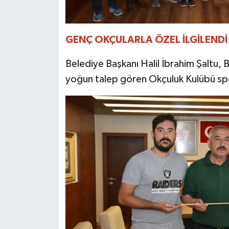
GENÇ OKÇULARLA ÖZEL İLGİLENDİ
Belediye Başkanı Halil İbrahim Şaltu, 
yoğun talep gören Okçuluk Kulübü sporc