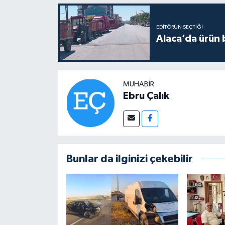
EDITÖRÜN SEÇTIĞI
Alaca’da ürün b
MUHABIR
Ebru Çalık
Bunlar da ilginizi çekebilir