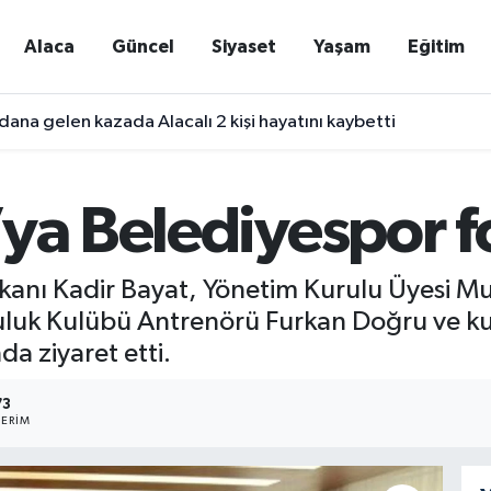
Alaca
Güncel
Siyaset
Yaşam
Eğitim
ana gelen kazada Alacalı 2 kişi hayatını kaybetti
’ya Belediyespor f
kanı Kadir Bayat, Yönetim Kurulu Üyesi M
luk Kulübü Antrenörü Furkan Doğru ve kur
a ziyaret etti.
73
ERIM