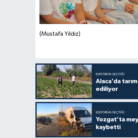
(Mustafa Yıldız)
EDITÖRÜN SEÇTIĞI
Alaca’da tarım 
ediliyor
EDITÖRÜN SEÇTIĞI
Yozgat’ta meydana gelen
kaybetti