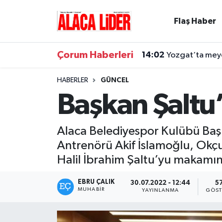
Flaş Haber
Çorum Nöbetçi Eczaneler
Çorum Haberleri
14:02
Yozgat’ta meyd
Çorum Hava Durumu
HABERLER
GÜNCEL
Çorum Namaz Vakitleri
Başkan Şaltu
Çorum Trafik Yoğunluk Haritası
Alaca Belediyespor Kulübü Baş
Süper Lig Puan Durumu ve Fikstür
Antrenörü Akif İslamoğlu, Okçu
Halil İbrahim Şaltu’yu makamınd
Tüm Manşetler
EBRU ÇALIK
30.07.2022 - 12:44
5
Son Dakika Haberleri
MUHABIR
YAYINLANMA
GÖST
Haber Arşivi