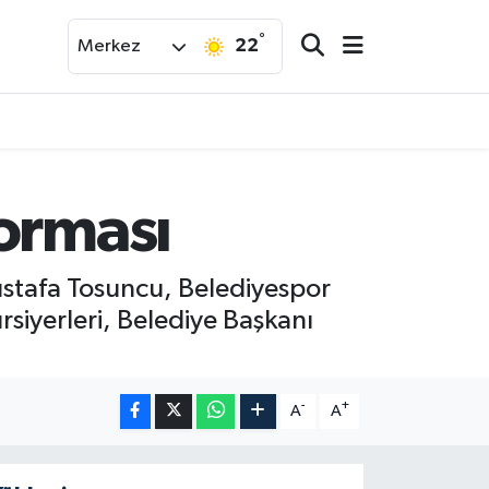
°
22
Merkez
orması
ustafa Tosuncu, Belediyespor
siyerleri, Belediye Başkanı
-
+
A
A