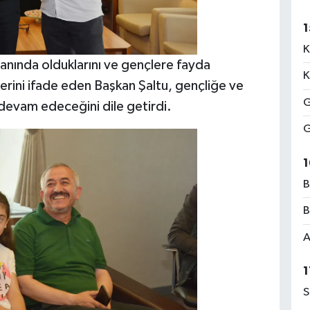
1
K
anında olduklarını ve gençlere fayda
K
lerini ifade eden Başkan Şaltu, gençliğe ve
G
devam edeceğini dile getirdi.
G
1
B
B
A
1
S