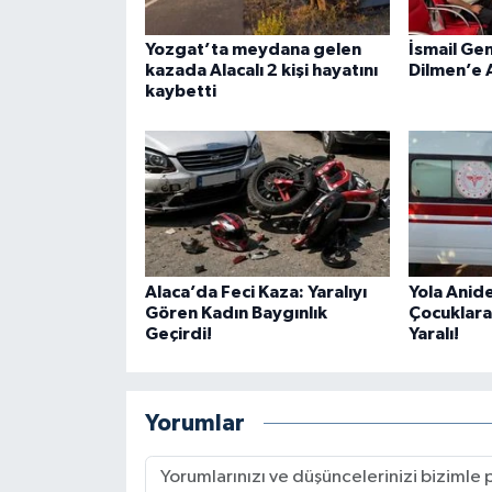
Yozgat’ta meydana gelen
İsmail Ge
kazada Alacalı 2 kişi hayatını
Dilmen’e 
kaybetti
Alaca’da Feci Kaza: Yaralıyı
Yola Anide
Gören Kadın Baygınlık
Çocuklara
Geçirdi!
Yaralı!
Yorumlar