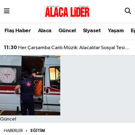
Çorum Nöbetçi Eczaneler
Flaş Haber
Alaca
Güncel
Siyaset
Yaşam
E
Çorum Hava Durumu
11:30
Her Çarşamba Canlı Müzik: Alacalılar Sosyal Tesislerde Buluşuyor!
Çorum Namaz Vakitleri
Çorum Trafik Yoğunluk Haritası
Süper Lig Puan Durumu ve Fikstür
Tüm Manşetler
Son Dakika Haberleri
Güncel
Haber Arşivi
HABERLER
EĞITIM