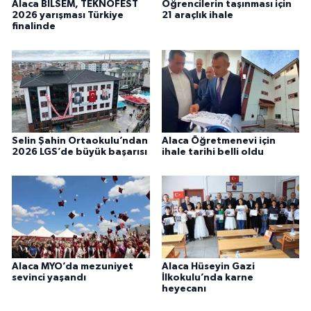
Alaca BİLSEM, TEKNOFEST
Öğrencilerin taşınması için
2026 yarışması Türkiye
21 araçlık ihale
finalinde
Selin Şahin Ortaokulu’ndan
Alaca Öğretmenevi için
2026 LGS’de büyük başarısı
ihale tarihi belli oldu
Alaca MYO’da mezuniyet
Alaca Hüseyin Gazi
sevinci yaşandı
İlkokulu’nda karne
heyecanı