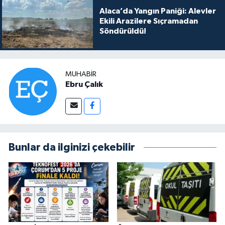
Alaca’da Yangın Paniği: Alevler
Ekili Arazilere Sıçramadan
Söndürüldü!
MUHABIR
Ebru Çalık
Bunlar da ilginizi çekebilir