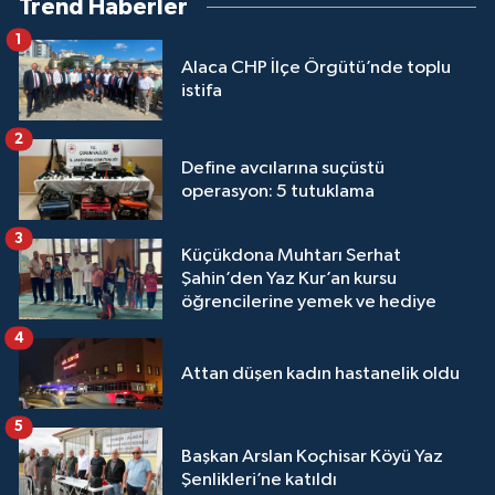
Trend Haberler
1
Alaca CHP İlçe Örgütü’nde toplu
istifa
2
Define avcılarına suçüstü
operasyon: 5 tutuklama
3
Küçükdona Muhtarı Serhat
Şahin’den Yaz Kur’an kursu
öğrencilerine yemek ve hediye
4
Attan düşen kadın hastanelik oldu
5
Başkan Arslan Koçhisar Köyü Yaz
Şenlikleri’ne katıldı