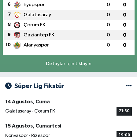
6
Eyüpspor
0
0
7
Galatasaray
0
0
8
Çorum FK
0
0
9
Gaziantep FK
0
0
10
Alanyaspor
0
0
Detaylar için tıklayın
Süper Lig Fikstür
14 Ağustos, Cuma
Galatasaray - Çorum FK
21:30
15 Ağustos, Cumartesi
Konyaspor - Rizespor
19:00