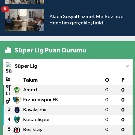
6
Alaca Sosyal Hizmet Merkezinde
denetim gerçekleştirildi
Süper Lig Puan Durumu
Süper Lig
#
Takım
O
P
1
Amed
0
0
2
Erzurumspor FK
0
0
3
Başakşehir
0
0
4
Kocaelispor
0
0
5
Beşiktaş
0
0