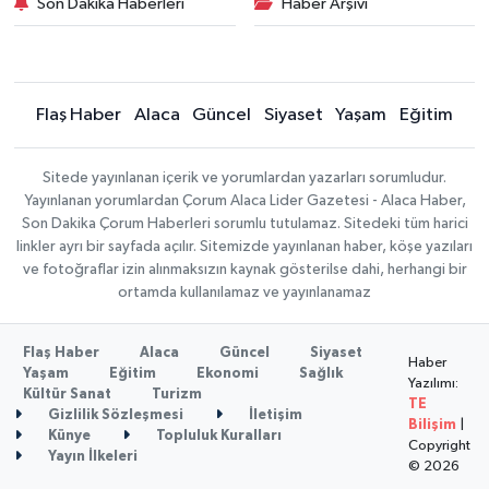
Son Dakika Haberleri
Haber Arşivi
Flaş Haber
Alaca
Güncel
Siyaset
Yaşam
Eğitim
Sitede yayınlanan içerik ve yorumlardan yazarları sorumludur.
Yayınlanan yorumlardan Çorum Alaca Lider Gazetesi - Alaca Haber,
Son Dakika Çorum Haberleri sorumlu tutulamaz. Sitedeki tüm harici
linkler ayrı bir sayfada açılır. Sitemizde yayınlanan haber, köşe yazıları
ve fotoğraflar izin alınmaksızın kaynak gösterilse dahi, herhangi bir
ortamda kullanılamaz ve yayınlanamaz
Flaş Haber
Alaca
Güncel
Siyaset
Haber
Yaşam
Eğitim
Ekonomi
Sağlık
Yazılımı:
Kültür Sanat
Turizm
TE
Gizlilik Sözleşmesi
İletişim
Bilişim
|
Künye
Topluluk Kuralları
Copyright
Yayın İlkeleri
© 2026