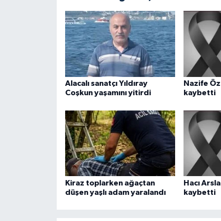
Alacalı sanatçı Yıldıray
Nazife Öz
Coşkun yaşamını yitirdi
kaybetti
Kiraz toplarken ağaçtan
Hacı Arsla
düşen yaşlı adam yaralandı
kaybetti