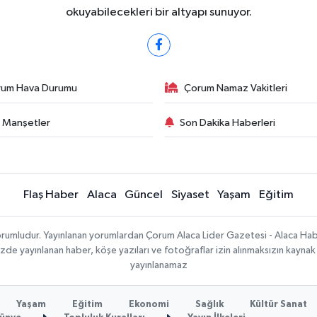
okuyabilecekleri bir altyapı sunuyor.
rum Hava Durumu
Çorum Namaz Vakitleri
 Manşetler
Son Dakika Haberleri
Flaş Haber
Alaca
Güncel
Siyaset
Yaşam
Eğitim
sorumludur. Yayınlanan yorumlardan Çorum Alaca Lider Gazetesi - Alaca H
temizde yayınlanan haber, köşe yazıları ve fotoğraflar izin alınmaksızın kayn
yayınlanamaz
Yaşam
Eğitim
Ekonomi
Sağlık
Kültür Sanat