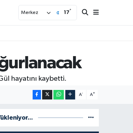
°
17
Merkez
uğurlanacak
ül hayatını kaybetti.
-
+
A
A
ükleniyor...