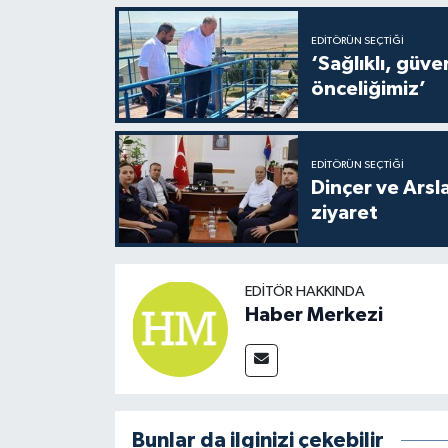
EDITÖRÜN SEÇTIĞI
‘Sağlıklı, güvenli ve kes
önceliğimiz’
EDITÖRÜN SEÇTIĞI
Dinçer ve Arslan’dan Alac
ziyaret
EDITÖR HAKKINDA
Haber Merkezi
Bunlar da ilginizi çekebilir