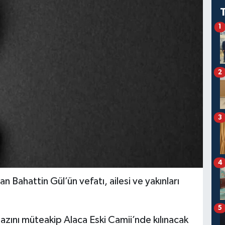
1
2
3
4
 Bahattin Gül’ün vefatı, ailesi ve yakınları
5
zını müteakip Alaca Eski Camii’nde kılınacak