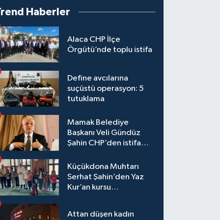
Trend Haberler
Alaca CHP İlçe
Örgütü’nde toplu istifa
Define avcılarına
suçüstü operasyon: 5
tutuklama
Mamak Belediye
Başkanı Veli Gündüz
Şahin CHP’den istifa
etti
Küçükdona Muhtarı
Serhat Şahin’den Yaz
Kur’an kursu
öğrencilerine yemek ve
hediye
Attan düşen kadın