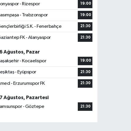
onyaspor - Rizespor
19:00
asımpaşa - Trabzonspor
19:00
ençlerbirliği S.K. - Fenerbahçe
21:30
aziantep FK - Alanyaspor
21:30
6 Ağustos, Pazar
aşakşehir - Kocaelispor
19:00
eşiktaş - Eyüpspor
21:30
med - Erzurumspor FK
21:30
7 Ağustos, Pazartesi
amsunspor - Göztepe
21:30