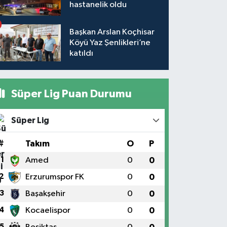
hastanelik oldu
Başkan Arslan Koçhisar
Köyü Yaz Şenlikleri’ne
katıldı
Süper Lig Puan Durumu
Süper Lig
#
Takım
O
P
1
Amed
0
0
2
Erzurumspor FK
0
0
3
Başakşehir
0
0
4
Kocaelispor
0
0
5