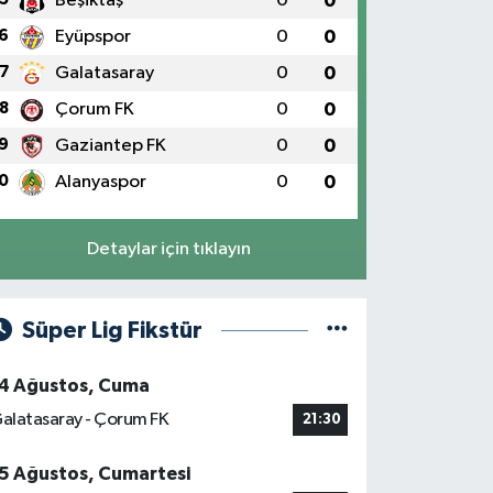
Beşiktaş
0
0
6
Eyüpspor
0
0
7
Galatasaray
0
0
8
Çorum FK
0
0
9
Gaziantep FK
0
0
0
Alanyaspor
0
0
Detaylar için tıklayın
Süper Lig Fikstür
4 Ağustos, Cuma
alatasaray - Çorum FK
21:30
5 Ağustos, Cumartesi