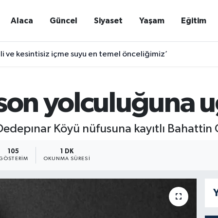
Alaca
Güncel
Siyaset
Yaşam
Eğitim
nli ve kesintisiz içme suyu en temel önceliğimiz’
 son yolculuğuna 
Dedepınar Köyü nüfusuna kayıtlı Bahattin G
105
1 DK
GÖSTERIM
OKUNMA SÜRESI
Y