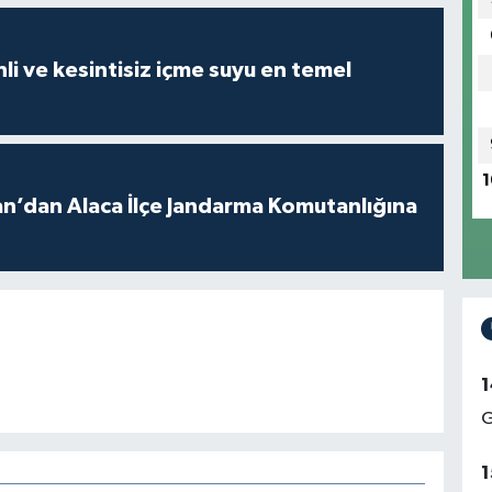
intisiz içme suyu en temel
1
a İlçe Jandarma Komutanlığına
1
G
1