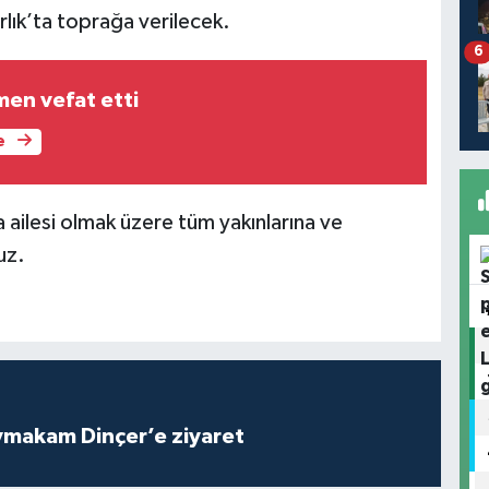
lık’ta toprağa verilecek.
6
en vefat etti
e
 ailesi olmak üzere tüm yakınlarına ve
uz.
ymakam Dinçer’e ziyaret