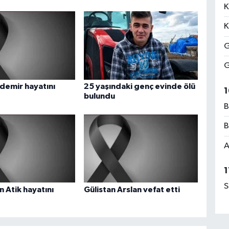
K
K
G
G
demir hayatını
25 yaşındaki genç evinde ölü
1
bulundu
B
B
A
1
S
n Atik hayatını
Gülistan Arslan vefat etti