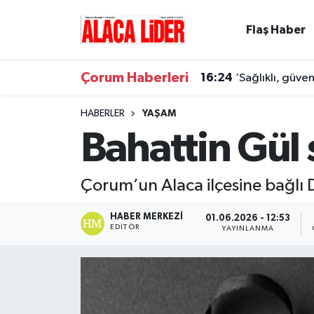
Flaş Haber
Çorum Nöbetçi Eczaneler
Çorum Haberleri
16:24
‘Sağlıklı, güve
Çorum Hava Durumu
HABERLER
YAŞAM
Çorum Namaz Vakitleri
Bahattin Gül
Çorum Trafik Yoğunluk Haritası
Çorum’un Alaca ilçesine bağlı 
Süper Lig Puan Durumu ve Fikstür
HABER MERKEZI
01.06.2026 - 12:53
EDITÖR
YAYINLANMA
Tüm Manşetler
Son Dakika Haberleri
Haber Arşivi