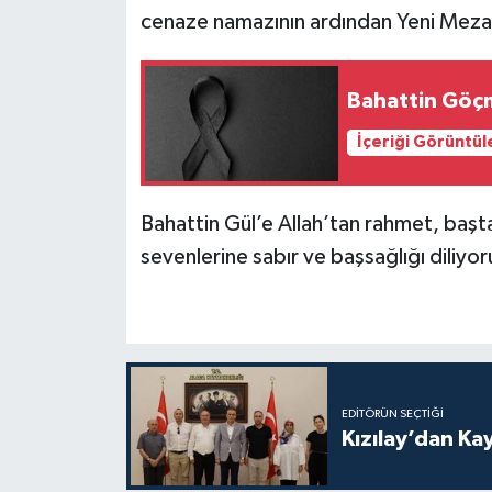
cenaze namazının ardından Yeni Mezar
Bahattin Göçm
İçeriği Görüntül
Bahattin Gül’e Allah’tan rahmet, başta
sevenlerine sabır ve başsağlığı diliyor
EDITÖRÜN SEÇTIĞI
Kızılay’dan Ka