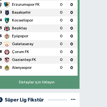
2
Erzurumspor FK
0
0
3
Başakşehir
0
0
4
Kocaelispor
0
0
5
Beşiktaş
0
0
6
Eyüpspor
0
0
7
Galatasaray
0
0
8
Çorum FK
0
0
9
Gaziantep FK
0
0
0
Alanyaspor
0
0
Detaylar için tıklayın
Süper Lig Fikstür