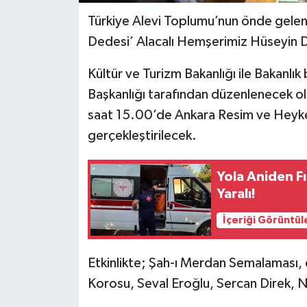
Türkiye Alevi Toplumu’nun önde gele
Dedesi’ Alacalı Hemşerimiz Hüseyin De
Kültür ve Turizm Bakanlığı ile Bakanlı
Başkanlığı tarafından düzenlenecek o
saat 15.00’de Ankara Resim ve Heyke
gerçekleştirilecek.
Yola Aniden F
Yaralı!
İçeriği Görüntül
Etkinlikte; Şah-ı Merdan Semalaması, d
Korosu, Seval Eroğlu, Sercan Direk, N