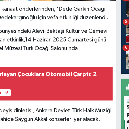
n kanaat önderlerinden, ‘Dede Garkın Ocağı
dekargınoğlu için vefa etkinliği düzenlendi.
5
k bünyesindeki Alevi-Bektaşi Kültür ve Cemevi
lan etkinlik,14 Haziran 2025 Cumartesi günü
l Müzesi Türk Ocağı Salonu’nda
6
ırlayan Çocuklara Otomobil Çarptı: 2
e
eyiş dinletisi, Ankara Devlet Türk Halk Müziği
ahide Saygun Akkal konserleri yer alacak.