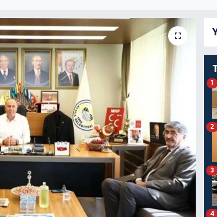
Y
1
2
3
4