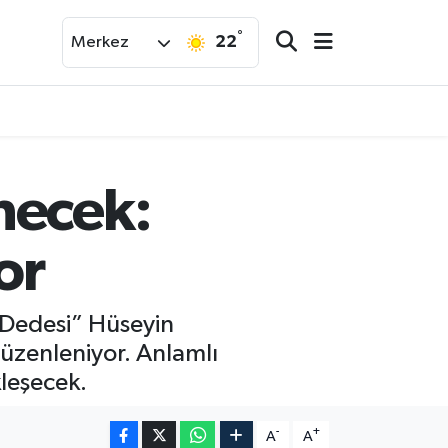
°
22
Merkez
necek:
or
 Dedesi” Hüseyin
düzenleniyor. Anlamlı
leşecek.
-
+
A
A