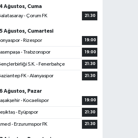
4 Ağustos, Cuma
alatasaray - Çorum FK
21:30
5 Ağustos, Cumartesi
onyaspor - Rizespor
19:00
asımpaşa - Trabzonspor
19:00
ençlerbirliği S.K. - Fenerbahçe
21:30
aziantep FK - Alanyaspor
21:30
6 Ağustos, Pazar
aşakşehir - Kocaelispor
19:00
eşiktaş - Eyüpspor
21:30
med - Erzurumspor FK
21:30