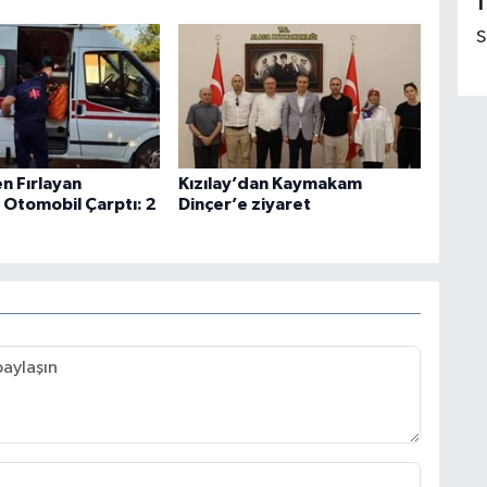
1
S
n Fırlayan
Kızılay’dan Kaymakam
 Otomobil Çarptı: 2
Dinçer’e ziyaret