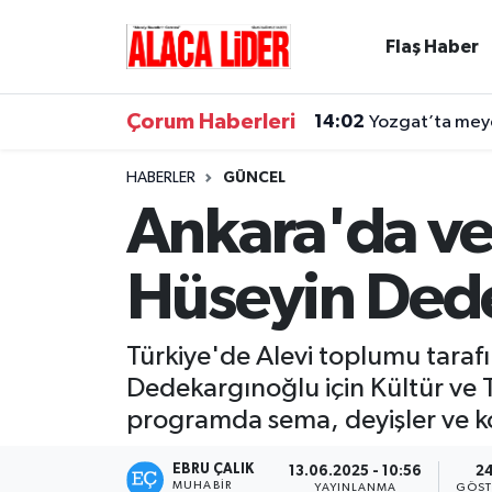
Flaş Haber
Çorum Nöbetçi Eczaneler
Çorum Haberleri
14:02
Yozgat’ta meyd
Çorum Hava Durumu
HABERLER
GÜNCEL
Çorum Namaz Vakitleri
Ankara'da ve
Çorum Trafik Yoğunluk Haritası
Hüseyin Dede
Süper Lig Puan Durumu ve Fikstür
Türkiye'de Alevi toplumu taraf
Tüm Manşetler
Dedekargınoğlu için Kültür ve T
programda sema, deyişler ve k
Son Dakika Haberleri
EBRU ÇALIK
13.06.2025 - 10:56
2
Haber Arşivi
MUHABIR
YAYINLANMA
GÖST