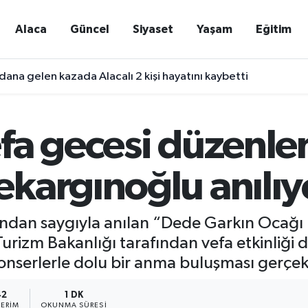
Alaca
Güncel
Siyaset
Yaşam
Eğitim
ana gelen kazada Alacalı 2 kişi hayatını kaybetti
fa gecesi düzenle
kargınoğlu anılıy
ından saygıyla anılan “Dede Garkın Ocağı
urizm Bakanlığı tarafından vefa etkinliği 
onserlerle dolu bir anma buluşması gerçek
42
1 DK
ERIM
OKUNMA SÜRESI