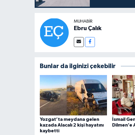
MUHABIR
Ebru Çalık
Bunlar da ilginizi çekebilir
Yozgat’ta meydana gelen
İsmail Ge
kazada Alacalı 2 kişi hayatını
Dilmen’e 
kaybetti