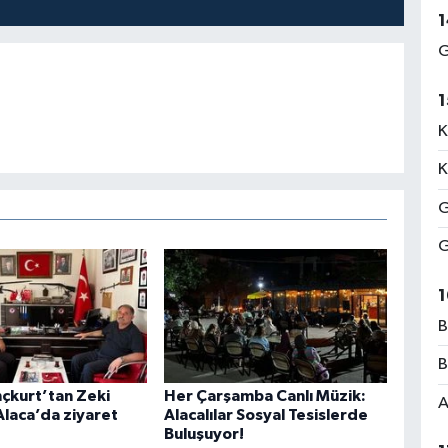
1
G
1
K
K
G
G
1
B
B
nçkurt’tan Zeki
Her Çarşamba Canlı Müzik:
A
Alaca’da ziyaret
Alacalılar Sosyal Tesislerde
Buluşuyor!