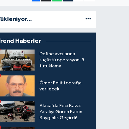
ükleniyor...
Trend Haberler
Define avcılarına
suçüstü operasyon: 5
tutuklama
Ömer Pelit toprağa
verilecek
Alaca’da Feci Kaza:
Yaralıyı Gören Kadın
Baygınlık Geçirdi!