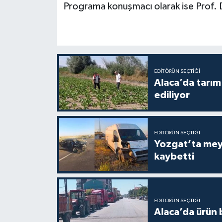
Programa konuşmacı olarak ise Prof. 
EDITÖRÜN SEÇTIĞI
Alaca’da tarım 
ediliyor
EDITÖRÜN SEÇTIĞI
Yozgat’ta meydana gelen
kaybetti
EDITÖRÜN SEÇTIĞI
Alaca’da ürün b