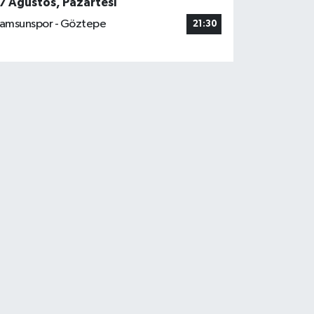
7 Ağustos, Pazartesi
amsunspor - Göztepe
21:30