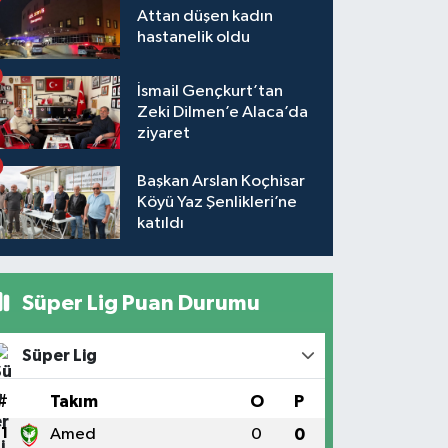
Attan düşen kadın
hastanelik oldu
İsmail Gençkurt’tan
Zeki Dilmen’e Alaca’da
ziyaret
Başkan Arslan Koçhisar
Köyü Yaz Şenlikleri’ne
katıldı
Süper Lig Puan Durumu
Süper Lig
#
Takım
O
P
1
Amed
0
0