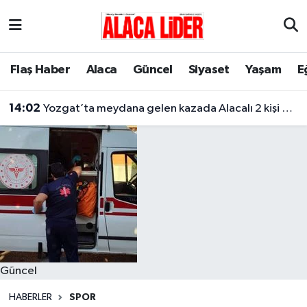
Çorum Nöbetçi Eczaneler
Flaş Haber
Alaca
Güncel
Siyaset
Yaşam
E
Çorum Hava Durumu
14:02
Yozgat’ta meydana gelen kazada Alacalı 2 kişi hayatını kaybetti
Çorum Namaz Vakitleri
Çorum Trafik Yoğunluk Haritası
Süper Lig Puan Durumu ve Fikstür
Tüm Manşetler
Son Dakika Haberleri
Güncel
Haber Arşivi
HABERLER
SPOR