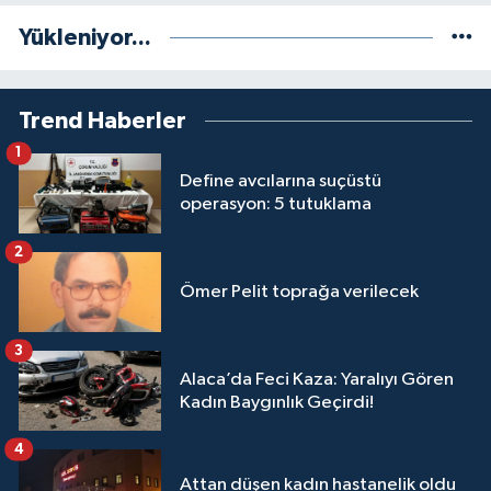
Yükleniyor...
Trend Haberler
1
Define avcılarına suçüstü
operasyon: 5 tutuklama
2
Ömer Pelit toprağa verilecek
3
Alaca’da Feci Kaza: Yaralıyı Gören
Kadın Baygınlık Geçirdi!
4
Attan düşen kadın hastanelik oldu