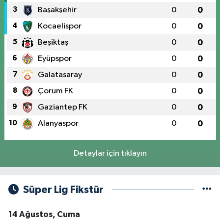
3
Başakşehir
0
0
4
Kocaelispor
0
0
5
Beşiktaş
0
0
6
Eyüpspor
0
0
7
Galatasaray
0
0
8
Çorum FK
0
0
9
Gaziantep FK
0
0
10
Alanyaspor
0
0
Detaylar için tıklayın
Süper Lig Fikstür
14 Ağustos, Cuma