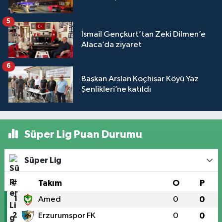
5
İsmail Gençkurt’tan Zeki Dilmen’e
Alaca’da ziyaret
6
Başkan Arslan Koçhisar Köyü Yaz
Şenlikleri’ne katıldı
Süper Lig Puan Durumu
Süper Lig
#
Takım
O
P
1
Amed
0
0
2
Erzurumspor FK
0
0