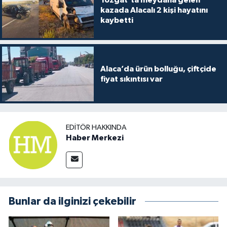
Yozgat’ta meydana gelen
kazada Alacalı 2 kişi hayatını
kaybetti
Alaca’da ürün bolluğu, çiftçide
fiyat sıkıntısı var
EDITÖR HAKKINDA
Haber Merkezi
Bunlar da ilginizi çekebilir