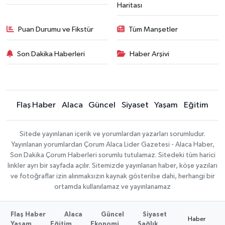
Haritası
Puan Durumu ve Fikstür
Tüm Manşetler
Son Dakika Haberleri
Haber Arşivi
Flaş Haber
Alaca
Güncel
Siyaset
Yaşam
Eğitim
Sitede yayınlanan içerik ve yorumlardan yazarları sorumludur.
Yayınlanan yorumlardan Çorum Alaca Lider Gazetesi - Alaca Haber,
Son Dakika Çorum Haberleri sorumlu tutulamaz. Sitedeki tüm harici
linkler ayrı bir sayfada açılır. Sitemizde yayınlanan haber, köşe yazıları
ve fotoğraflar izin alınmaksızın kaynak gösterilse dahi, herhangi bir
ortamda kullanılamaz ve yayınlanamaz
Flaş Haber
Alaca
Güncel
Siyaset
Haber
Yaşam
Eğitim
Ekonomi
Sağlık