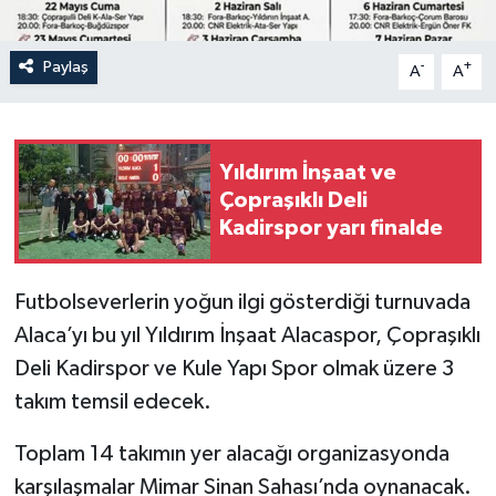
Paylaş
-
+
A
A
Yıldırım İnşaat ve
Çopraşıklı Deli
Kadirspor yarı finalde
Futbolseverlerin yoğun ilgi gösterdiği turnuvada
Alaca’yı bu yıl Yıldırım İnşaat Alacaspor, Çopraşıklı
Deli Kadirspor ve Kule Yapı Spor olmak üzere 3
takım temsil edecek.
Toplam 14 takımın yer alacağı organizasyonda
karşılaşmalar Mimar Sinan Sahası’nda oynanacak.