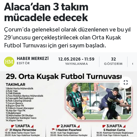
Alaca’dan 3 takım
mücadele edecek
Çorum’da geleneksel olarak düzenlenen ve bu yıl
29’uncusu gerçekleştirilecek olan Orta Kuşak
Futbol Turnuvası için geri sayım başladı.
HABER MERKEZI
12.05.2026 - 11:59
32
EDITÖR
YAYINLANMA
GÖSTERIM
OK