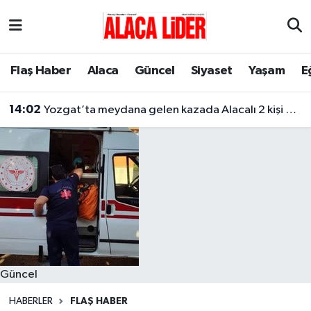
Çorum Nöbetçi Eczaneler
Flaş Haber
Alaca
Güncel
Siyaset
Yaşam
E
Çorum Hava Durumu
14:02
Yozgat’ta meydana gelen kazada Alacalı 2 kişi hayatını kaybetti
Çorum Namaz Vakitleri
Çorum Trafik Yoğunluk Haritası
Süper Lig Puan Durumu ve Fikstür
Tüm Manşetler
Son Dakika Haberleri
Güncel
Haber Arşivi
HABERLER
FLAŞ HABER