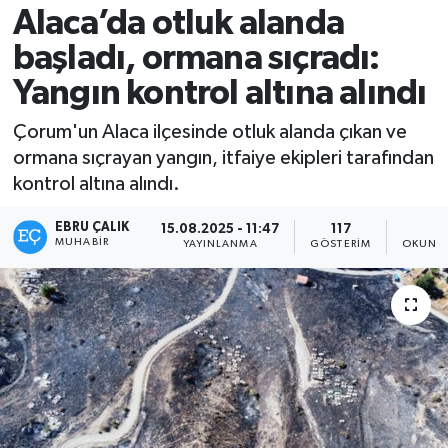
Alaca’da otluk alanda
başladı, ormana sıçradı:
Yangın kontrol altına alındı
Çorum'un Alaca ilçesinde otluk alanda çıkan ve
ormana sıçrayan yangın, itfaiye ekipleri tarafından
kontrol altına alındı.
EBRU ÇALIK
15.08.2025 - 11:47
117
1
MUHABIR
YAYINLANMA
GÖSTERIM
OKUNMA