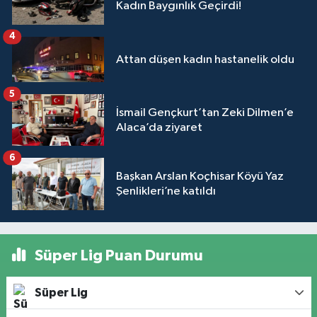
Kadın Baygınlık Geçirdi!
4
Attan düşen kadın hastanelik oldu
5
İsmail Gençkurt’tan Zeki Dilmen’e
Alaca’da ziyaret
6
Başkan Arslan Koçhisar Köyü Yaz
Şenlikleri’ne katıldı
Süper Lig Puan Durumu
Süper Lig