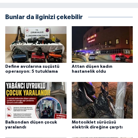
Bunlar da ilginizi çekebilir
Define avcılarına suçüstü
Attan düşen kadın
operasyon: 5 tutuklama
hastanelik oldu
Balkondan düşen çocuk
Motosiklet sürücüsü
yaralandı
elektrik direğine çarptı