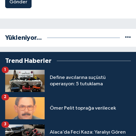
Gönder
Yükleniyor...
Trend Haberler
1
Define avcılarına suçüstü
operasyon: 5 tutuklama
2
Ömer Pelit toprağa verilecek
3
Alaca’da Feci Kaza: Yaralıyı Gören