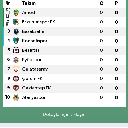
#
Takım
O
P
1
Amed
0
0
2
Erzurumspor FK
0
0
3
Başakşehir
0
0
4
Kocaelispor
0
0
5
Beşiktaş
0
0
6
Eyüpspor
0
0
7
Galatasaray
0
0
8
Çorum FK
0
0
9
Gaziantep FK
0
0
10
Alanyaspor
0
0
Detaylar için tıklayın