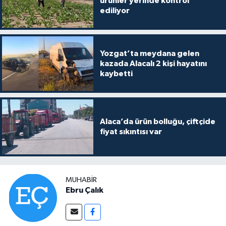
ürünler yerinde kontrol
ediliyor
Yozgat’ta meydana gelen
kazada Alacalı 2 kişi hayatını
kaybetti
Alaca’da ürün bolluğu, çiftçide
fiyat sıkıntısı var
MUHABIR
Ebru Çalık