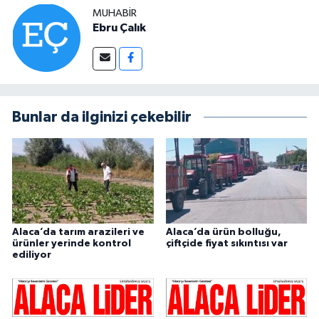
MUHABIR
Ebru Çalık
Bunlar da ilginizi çekebilir
Alaca’da tarım arazileri ve
Alaca’da ürün bolluğu,
ürünler yerinde kontrol
çiftçide fiyat sıkıntısı var
ediliyor