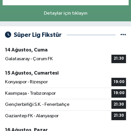
Detaylar için tıklayın
Süper Lig Fikstür
14 Ağustos, Cuma
Galatasaray - Çorum FK
21:30
15 Ağustos, Cumartesi
Konyaspor - Rizespor
19:00
Kasımpaşa - Trabzonspor
19:00
Gençlerbirliği S.K. - Fenerbahçe
21:30
Gaziantep FK - Alanyaspor
21:30
16 Ağustos, Pazar