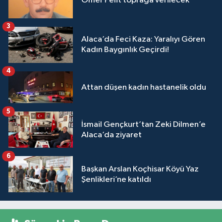
Ömer Pelit toprağa verilecek
3
Alaca’da Feci Kaza: Yaralıyı Gören
Kadın Baygınlık Geçirdi!
4
Attan düşen kadın hastanelik oldu
5
İsmail Gençkurt’tan Zeki Dilmen’e
Alaca’da ziyaret
6
Başkan Arslan Koçhisar Köyü Yaz
Şenlikleri’ne katıldı