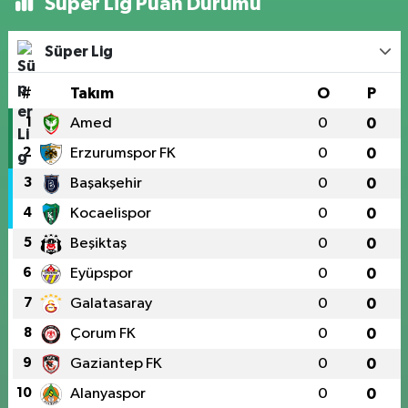
Süper Lig Puan Durumu
Süper Lig
#
Takım
O
P
1
Amed
0
0
2
Erzurumspor FK
0
0
3
Başakşehir
0
0
4
Kocaelispor
0
0
5
Beşiktaş
0
0
6
Eyüpspor
0
0
7
Galatasaray
0
0
8
Çorum FK
0
0
9
Gaziantep FK
0
0
10
Alanyaspor
0
0