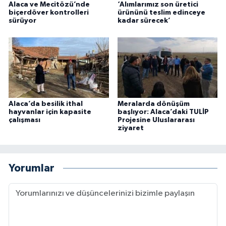
Alaca ve Mecitözü’nde
‘Alımlarımız son üretici
biçerdöver kontrolleri
ürününü teslim edinceye
sürüyor
kadar sürecek’
Alaca’da besilik ithal
Meralarda dönüşüm
hayvanlar için kapasite
başlıyor: Alaca’daki TULİP
çalışması
Projesine Uluslararası
ziyaret
Yorumlar