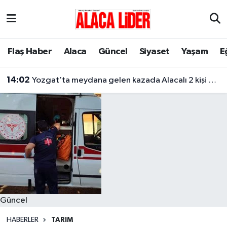
Çorum Nöbetçi Eczaneler
Flaş Haber
Alaca
Güncel
Siyaset
Yaşam
E
Çorum Hava Durumu
14:02
Yozgat’ta meydana gelen kazada Alacalı 2 kişi hayatını kaybetti
Çorum Namaz Vakitleri
Çorum Trafik Yoğunluk Haritası
Süper Lig Puan Durumu ve Fikstür
Tüm Manşetler
Son Dakika Haberleri
Güncel
Haber Arşivi
HABERLER
TARIM