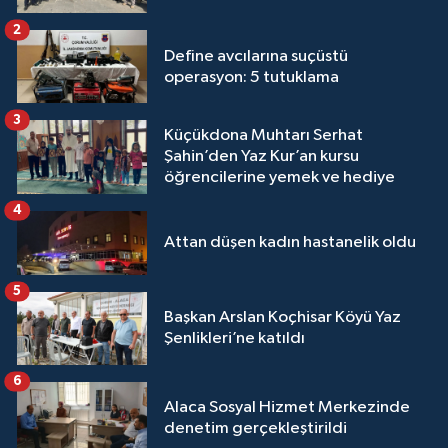
2
Define avcılarına suçüstü
operasyon: 5 tutuklama
3
Küçükdona Muhtarı Serhat
Şahin’den Yaz Kur’an kursu
öğrencilerine yemek ve hediye
4
Attan düşen kadın hastanelik oldu
5
Başkan Arslan Koçhisar Köyü Yaz
Şenlikleri’ne katıldı
6
Alaca Sosyal Hizmet Merkezinde
denetim gerçekleştirildi