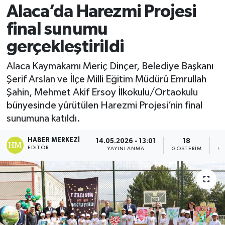
Alaca’da Harezmi Projesi
final sunumu
gerçekleştirildi
Alaca Kaymakamı Meriç Dinçer, Belediye Başkanı
Şerif Arslan ve İlçe Milli Eğitim Müdürü Emrullah
Şahin, Mehmet Akif Ersoy İlkokulu/Ortaokulu
bünyesinde yürütülen Harezmi Projesi’nin final
sunumuna katıldı.
HABER MERKEZI
14.05.2026 - 13:01
18
EDITÖR
YAYINLANMA
GÖSTERIM
OK