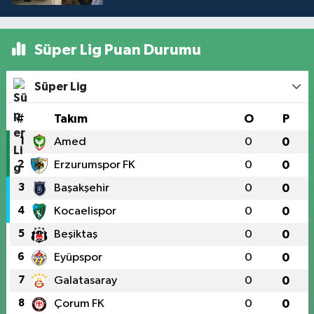
Süper Lig Puan Durumu
Süper Lig
#
Takım
O
P
1
Amed
0
0
2
Erzurumspor FK
0
0
3
Başakşehir
0
0
4
Kocaelispor
0
0
5
Beşiktaş
0
0
6
Eyüpspor
0
0
7
Galatasaray
0
0
8
Çorum FK
0
0