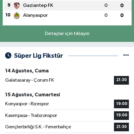
9
Gaziantep FK
0
0
10
Alanyaspor
0
0
Detaylar için tıklayın
Süper Lig Fikstür
14 Ağustos, Cuma
Galatasaray - Çorum FK
21:30
15 Ağustos, Cumartesi
Konyaspor - Rizespor
19:00
Kasımpaşa - Trabzonspor
19:00
Gençlerbirliği S.K. - Fenerbahçe
21:30