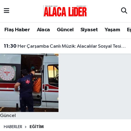
Çorum Nöbetçi Eczaneler
Flaş Haber
Alaca
Güncel
Siyaset
Yaşam
E
Çorum Hava Durumu
11:30
Her Çarşamba Canlı Müzik: Alacalılar Sosyal Tesislerde Buluşuyor!
Çorum Namaz Vakitleri
Çorum Trafik Yoğunluk Haritası
Süper Lig Puan Durumu ve Fikstür
Tüm Manşetler
Son Dakika Haberleri
Güncel
Haber Arşivi
HABERLER
EĞITIM