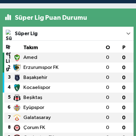
Süper Lig Puan Durumu
Süper Lig
#
Takım
O
P
1
Amed
0
0
2
Erzurumspor FK
0
0
3
Başakşehir
0
0
4
Kocaelispor
0
0
5
Beşiktaş
0
0
6
Eyüpspor
0
0
7
Galatasaray
0
0
8
Çorum FK
0
0