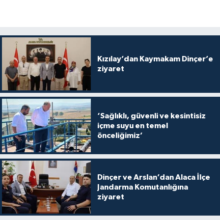
Kızılay’dan Kaymakam Dinçer’e
ziyaret
‘Sağlıklı, güvenli ve kesintisiz
içme suyu en temel
önceliğimiz’
Dinçer ve Arslan’dan Alaca İlçe
Jandarma Komutanlığına
ziyaret