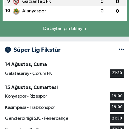
9
Gaziantep FK
0
0
10
Alanyaspor
0
0
Detaylar için tıklayın
Süper Lig Fikstür
14 Ağustos, Cuma
Galatasaray - Çorum FK
21:30
15 Ağustos, Cumartesi
Konyaspor - Rizespor
19:00
Kasımpaşa - Trabzonspor
19:00
Gençlerbirliği S.K. - Fenerbahçe
21:30