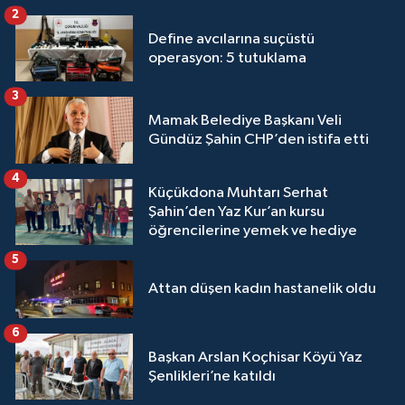
2
Define avcılarına suçüstü
operasyon: 5 tutuklama
3
Mamak Belediye Başkanı Veli
Gündüz Şahin CHP’den istifa etti
4
Küçükdona Muhtarı Serhat
Şahin’den Yaz Kur’an kursu
öğrencilerine yemek ve hediye
5
Attan düşen kadın hastanelik oldu
6
Başkan Arslan Koçhisar Köyü Yaz
Şenlikleri’ne katıldı