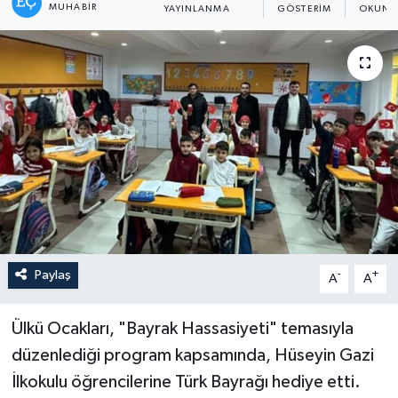
MUHABIR
YAYINLANMA
GÖSTERIM
OKUNM
Paylaş
-
+
A
A
Ülkü Ocakları, "Bayrak Hassasiyeti" temasıyla
düzenlediği program kapsamında, Hüseyin Gazi
İlkokulu öğrencilerine Türk Bayrağı hediye etti.