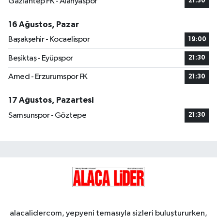
Gaziantep FK - Alanyaspor
21:30
16 Ağustos, Pazar
Başakşehir - Kocaelispor
19:00
Beşiktaş - Eyüpspor
21:30
Amed - Erzurumspor FK
21:30
17 Ağustos, Pazartesi
Samsunspor - Göztepe
21:30
alacalidercom, yepyeni temasıyla sizleri buluştururken,