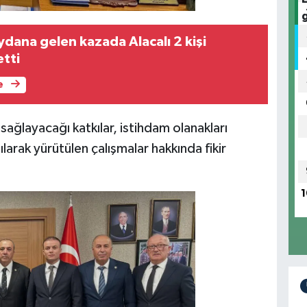
gelen kazada Alacalı 2 kişi
etti
e
ağlayacağı katkılar, istihdam olanakları
larak yürütülen çalışmalar hakkında fikir
1