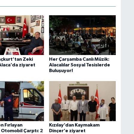
nçkurt’tan Zeki
Her Çarşamba Canlı Müzik:
Alaca’da ziyaret
Alacalılar Sosyal Tesislerde
Buluşuyor!
n Fırlayan
Kızılay’dan Kaymakam
 Otomobil Çarptı: 2
Dinçer’e ziyaret