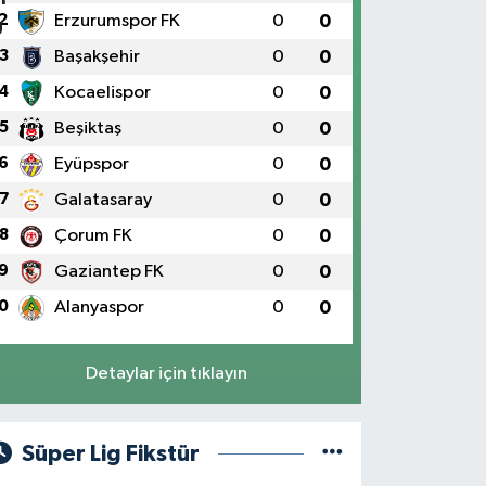
2
Erzurumspor FK
0
0
3
Başakşehir
0
0
4
Kocaelispor
0
0
5
Beşiktaş
0
0
6
Eyüpspor
0
0
7
Galatasaray
0
0
8
Çorum FK
0
0
9
Gaziantep FK
0
0
0
Alanyaspor
0
0
Detaylar için tıklayın
Süper Lig Fikstür