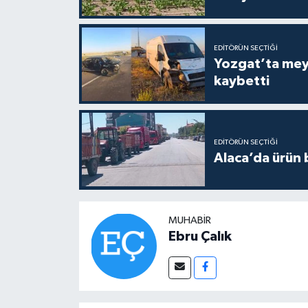
EDITÖRÜN SEÇTIĞI
Yozgat’ta meydana gelen
kaybetti
EDITÖRÜN SEÇTIĞI
Alaca’da ürün b
MUHABIR
Ebru Çalık