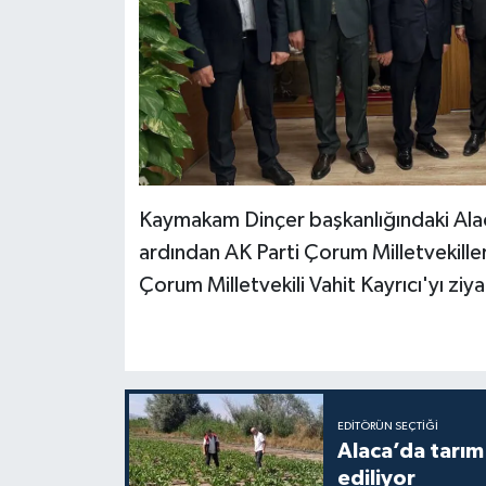
Kaymakam Dinçer başkanlığındaki Alaca
ardından AK Parti Çorum Milletvekille
Çorum Milletvekili Vahit Kayrıcı'yı ziy
EDITÖRÜN SEÇTIĞI
Alaca’da tarım 
ediliyor