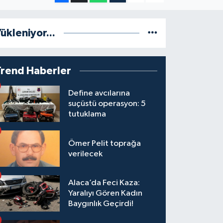
ükleniyor...
Trend Haberler
Define avcılarına
suçüstü operasyon: 5
tutuklama
Ömer Pelit toprağa
verilecek
Alaca’da Feci Kaza:
Yaralıyı Gören Kadın
Baygınlık Geçirdi!