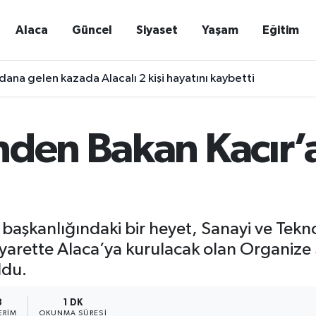
Alaca
Güncel
Siyaset
Yaşam
Eğitim
ana gelen kazada Alacalı 2 kişi hayatını kaybetti
nden Bakan Kacır’
aşkanlığındaki bir heyet, Sanayi ve Tekn
yarette Alaca’ya kurulacak olan Organize Sa
ldu.
8
1 DK
ERIM
OKUNMA SÜRESI