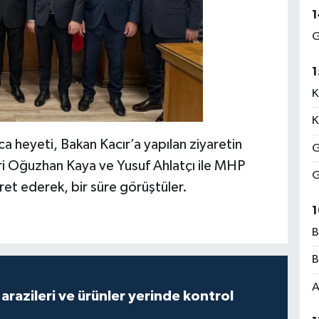
1
G
1
K
K
 heyeti, Bakan Kacır’a yapılan ziyaretin
G
ri Oğuzhan Kaya ve Yusuf Ahlatçı ile MHP
G
aret ederek, bir süre görüştüler.
1
B
B
A
arazileri ve ürünler yerinde kontrol