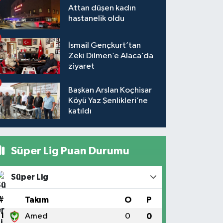
Attan düşen kadın
hastanelik oldu
İsmail Gençkurt’tan
Zeki Dilmen’e Alaca’da
ziyaret
Başkan Arslan Koçhisar
Köyü Yaz Şenlikleri’ne
katıldı
Süper Lig Puan Durumu
Süper Lig
#
Takım
O
P
1
Amed
0
0