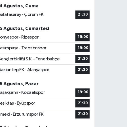
4 Ağustos, Cuma
alatasaray - Çorum FK
21:30
5 Ağustos, Cumartesi
onyaspor - Rizespor
19:00
asımpaşa - Trabzonspor
19:00
ençlerbirliği S.K. - Fenerbahçe
21:30
aziantep FK - Alanyaspor
21:30
6 Ağustos, Pazar
aşakşehir - Kocaelispor
19:00
eşiktaş - Eyüpspor
21:30
med - Erzurumspor FK
21:30