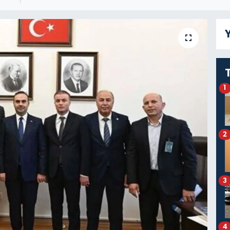
Y
1
2
3
4