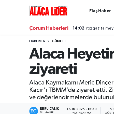
Flaş Haber
Çorum Nöbetçi Eczaneler
Çorum Haberleri
14:02
Yozgat’ta meyd
Çorum Hava Durumu
HABERLER
GÜNCEL
Çorum Namaz Vakitleri
Alaca Heyeti
Çorum Trafik Yoğunluk Haritası
ziyareti
Süper Lig Puan Durumu ve Fikstür
Alaca Kaymakamı Meriç Dinçer b
Tüm Manşetler
Kacır’ı TBMM’de ziyaret etti. Zi
ve değerlendirmelerde bulunu
Son Dakika Haberleri
EBRU ÇALIK
16.10.2025 - 15:50
9
Haber Arşivi
MUHABIR
YAYINLANMA
GÖST