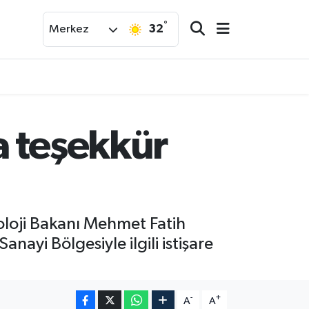
°
32
Merkez
a teşekkür
oloji Bakanı Mehmet Fatih
nayi Bölgesiyle ilgili istişare
-
+
A
A