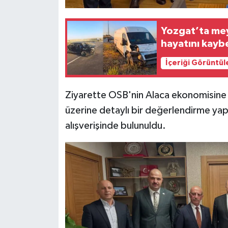
Yozgat’ta meydana 
hayatını kayb
İçeriği Görüntül
Ziyarette OSB'nin Alaca ekonomisine s
üzerine detaylı bir değerlendirme yapı
alışverişinde bulunuldu.