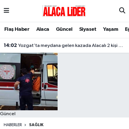
Çorum Nöbetçi Eczaneler
Flaş Haber
Alaca
Güncel
Siyaset
Yaşam
E
Çorum Hava Durumu
14:02
Yozgat’ta meydana gelen kazada Alacalı 2 kişi hayatını kaybetti
Çorum Namaz Vakitleri
Çorum Trafik Yoğunluk Haritası
Süper Lig Puan Durumu ve Fikstür
Tüm Manşetler
Son Dakika Haberleri
Güncel
Haber Arşivi
HABERLER
SAĞLIK