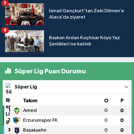
5
İsmail Gençkurt’tan Zeki Dilmen’e
Alaca’da ziyaret
6
Başkan Arslan Koçhisar Köyü Yaz
Şenlikleri’ne katıldı
Süper Lig Puan Durumu
Süper Lig
#
Takım
O
P
1
Amed
0
0
2
Erzurumspor FK
0
0
3
Başakşehir
0
0