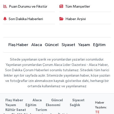
Puan Durumu ve Fikstür
Tüm Manşetler
Son Dakika Haberleri
Haber Arşivi
Flaş Haber
Alaca
Güncel
Siyaset
Yaşam
Eğitim
Sitede yayınlanan içerik ve yorumlardan yazarları sorumludur.
Yayınlanan yorumlardan Çorum Alaca Lider Gazetesi - Alaca Haber,
Son Dakika Çorum Haberleri sorumlu tutulamaz. Sitedeki tüm harici
linkler ayrı bir sayfada açılır. Sitemizde yayınlanan haber, köşe yazıları
ve fotoğraflar izin alınmaksızın kaynak gösterilse dahi, herhangi bir
ortamda kullanılamaz ve yayınlanamaz
Flaş Haber
Alaca
Güncel
Siyaset
Haber
Yaşam
Eğitim
Ekonomi
Sağlık
Yazılımı:
Kültür Sanat
Turizm
TE