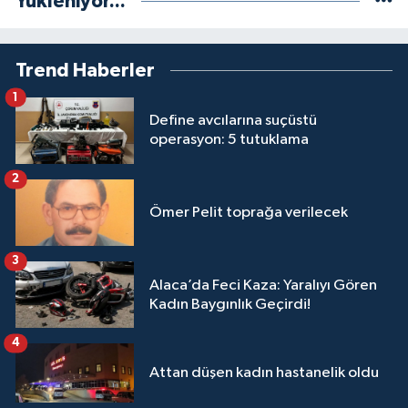
Yükleniyor...
Trend Haberler
1
Define avcılarına suçüstü
operasyon: 5 tutuklama
2
Ömer Pelit toprağa verilecek
3
Alaca’da Feci Kaza: Yaralıyı Gören
Kadın Baygınlık Geçirdi!
4
Attan düşen kadın hastanelik oldu