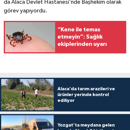
da Alaca Devlet Hastanesi'nde Başhekim olarak
görev yapıyordu.
“Kene ile temas
etmeyin”: Sağlık
ekiplerinden uyarı
Alaca’da tarım arazileri ve
ürünler yerinde kontrol
ediliyor
Yozgat’ta meydana gelen