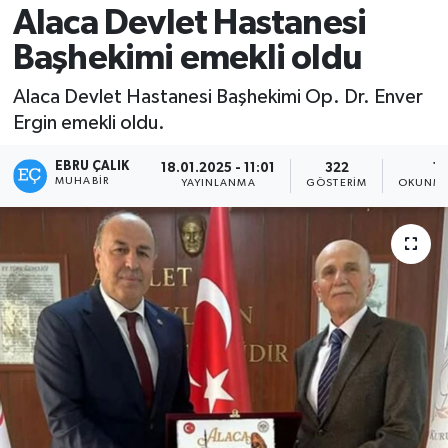
Alaca Devlet Hastanesi
Başhekimi emekli oldu
Alaca Devlet Hastanesi Başhekimi Op. Dr. Enver
Ergin emekli oldu.
EBRU ÇALIK
18.01.2025 - 11:01
322
1 
MUHABIR
YAYINLANMA
GÖSTERIM
OKUNMA