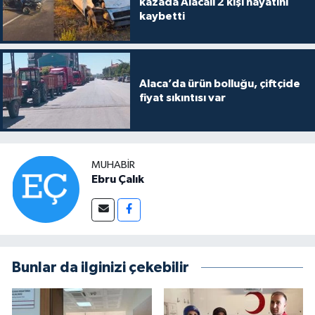
kazada Alacalı 2 kişi hayatını
kaybetti
Alaca’da ürün bolluğu, çiftçide
fiyat sıkıntısı var
MUHABIR
Ebru Çalık
Bunlar da ilginizi çekebilir