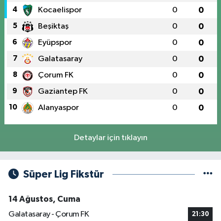
4
Kocaelispor
0
0
5
Beşiktaş
0
0
6
Eyüpspor
0
0
7
Galatasaray
0
0
8
Çorum FK
0
0
9
Gaziantep FK
0
0
10
Alanyaspor
0
0
Detaylar için tıklayın
Süper Lig Fikstür
14 Ağustos, Cuma
Galatasaray - Çorum FK
21:30