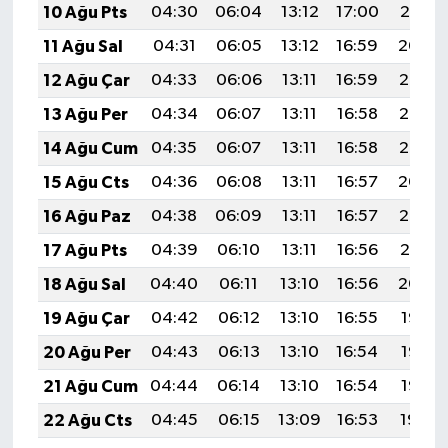
10 Ağu Pts
04:30
06:04
13:12
17:00
20:10
11 Ağu Sal
04:31
06:05
13:12
16:59
20:09
12 Ağu Çar
04:33
06:06
13:11
16:59
20:07
13 Ağu Per
04:34
06:07
13:11
16:58
20:06
14 Ağu Cum
04:35
06:07
13:11
16:58
20:05
15 Ağu Cts
04:36
06:08
13:11
16:57
20:04
16 Ağu Paz
04:38
06:09
13:11
16:57
20:02
17 Ağu Pts
04:39
06:10
13:11
16:56
20:01
18 Ağu Sal
04:40
06:11
13:10
16:56
20:00
19 Ağu Çar
04:42
06:12
13:10
16:55
19:58
20 Ağu Per
04:43
06:13
13:10
16:54
19:57
21 Ağu Cum
04:44
06:14
13:10
16:54
19:56
22 Ağu Cts
04:45
06:15
13:09
16:53
19:54