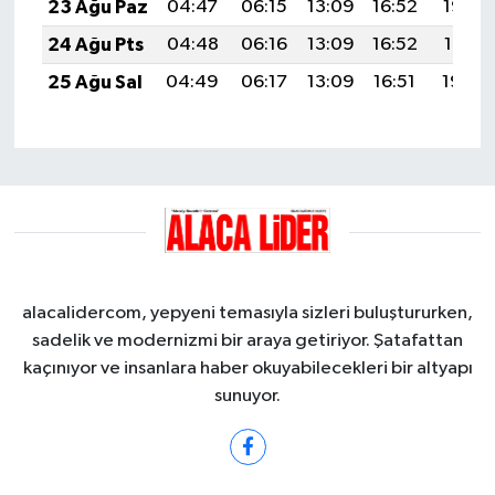
23 Ağu Paz
04:47
06:15
13:09
16:52
19:53
24 Ağu Pts
04:48
06:16
13:09
16:52
19:51
25 Ağu Sal
04:49
06:17
13:09
16:51
19:50
alacalidercom, yepyeni temasıyla sizleri buluştururken,
sadelik ve modernizmi bir araya getiriyor. Şatafattan
kaçınıyor ve insanlara haber okuyabilecekleri bir altyapı
sunuyor.