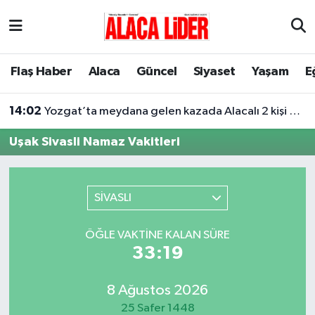
Çorum Nöbetçi Eczaneler
Flaş Haber
Alaca
Güncel
Siyaset
Yaşam
E
Çorum Hava Durumu
14:02
Yozgat’ta meydana gelen kazada Alacalı 2 kişi hayatını kaybetti
Çorum Namaz Vakitleri
Uşak Sivasli Namaz Vakitleri
Çorum Trafik Yoğunluk Haritası
Süper Lig Puan Durumu ve Fikstür
SİVASLI
Tüm Manşetler
ÖĞLE VAKTINE KALAN SÜRE
33:19
Son Dakika Haberleri
8 Ağustos 2026
Haber Arşivi
25 Safer 1448