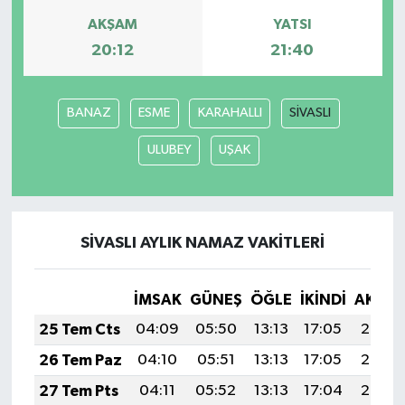
AKŞAM
YATSI
20:12
21:40
BANAZ
ESME
KARAHALLI
SİVASLI
ULUBEY
UŞAK
SİVASLI AYLIK NAMAZ VAKITLERI
İMSAK
GÜNEŞ
ÖĞLE
İKINDI
AKŞA
25 Tem Cts
04:09
05:50
13:13
17:05
20:26
26 Tem Paz
04:10
05:51
13:13
17:05
20:25
27 Tem Pts
04:11
05:52
13:13
17:04
20:24