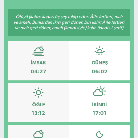
Ölüyü (kabre kadar) üç şey takip eder: Âile fertleri, malı
ve ameli. Bunlardan ikisi geri döner, biri kalır: Âile fertleri
ve malı geri döner, ameli (kendisiyle) kalır. (Hadis-i şerif)
İMSAK
GÜNEŞ
04:27
06:02
ÖĞLE
İKINDI
13:12
17:01