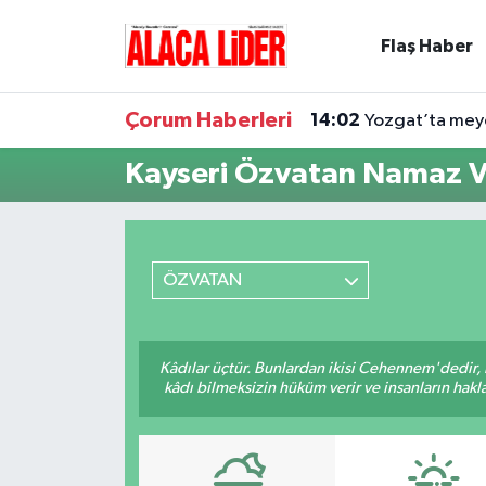
Flaş Haber
Çorum Nöbetçi Eczaneler
Çorum Haberleri
14:02
Yozgat’ta meyd
Çorum Hava Durumu
Kayseri Özvatan Namaz Va
Çorum Namaz Vakitleri
Çorum Trafik Yoğunluk Haritası
ÖZVATAN
Süper Lig Puan Durumu ve Fikstür
Tüm Manşetler
Kâdılar üçtür. Bunlardan ikisi Cehennem'dedir, 
kâdı bilmeksizin hüküm verir ve insanların hakla
Son Dakika Haberleri
Haber Arşivi