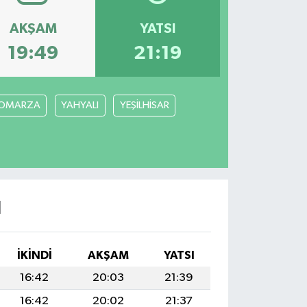
AKŞAM
YATSI
19:49
21:19
OMARZA
YAHYALI
YEŞİLHİSAR
I
İKINDI
AKŞAM
YATSI
16:42
20:03
21:39
16:42
20:02
21:37