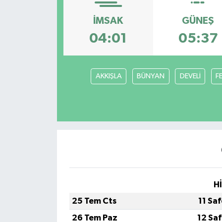
İMSAK
GÜNEŞ
04:01
05:37
AKKIŞLA
BÜNYAN
DEVELİ
F
H
25 Tem Cts
11 Sa
26 Tem Paz
12 Sa