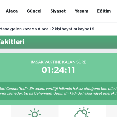
Alaca
Güncel
Siyaset
Yaşam
Eğitim
ana gelen kazada Alacalı 2 kişi hayatını kaybetti
kitleri
İMSAK VAKTINE KALAN SÜRE
01:24:11
biri Cennet'tedir. Bir adam, verdiği hükmün haksız olduğunu bile bile
rını zâyi eder, bu da Cehennem'dedir. Bir kâdı da hakka riâyet ederek hü