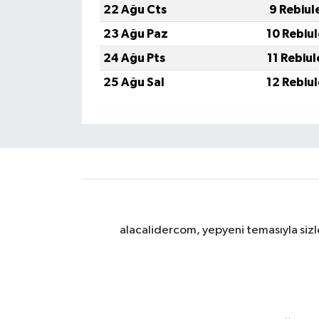
22 Ağu Cts
9 Rebiul
23 Ağu Paz
10 Rebiu
24 Ağu Pts
11 Rebiu
25 Ağu Sal
12 Rebiu
alacalidercom, yepyeni temasıyla sizle