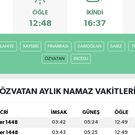
ÖĞLE
İKINDI
12:48
16:37
ELAHİYE
KAYSERİ
PINARBAŞI
SARIOĞLAN
SARIZ
T
ÖZVATAN
İNCESU
ÖZVATAN AYLIK NAMAZ VAKITLER
İCRİ
İMSAK
GÜNEŞ
ÖĞLE
fer 1448
03:42
05:24
12:49
fer 1448
03:43
05:25
12:49