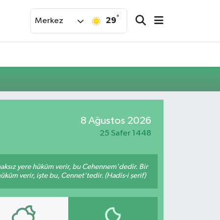
°
29
Merkez
8 Ağustos 2026
25 Safer 1448
 haksız yere hüküm verir, bu Cehennem'dedir. Bir
küm verir, işte bu, Cennet'tedir. (Hadis-i şerif)