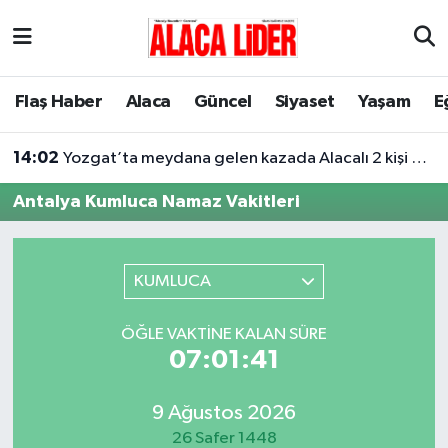
Çorum Nöbetçi Eczaneler
Flaş Haber
Alaca
Güncel
Siyaset
Yaşam
E
Çorum Hava Durumu
14:02
Yozgat’ta meydana gelen kazada Alacalı 2 kişi hayatını kaybetti
Çorum Namaz Vakitleri
Antalya Kumluca Namaz Vakitleri
Çorum Trafik Yoğunluk Haritası
Süper Lig Puan Durumu ve Fikstür
KUMLUCA
Tüm Manşetler
ÖĞLE VAKTINE KALAN SÜRE
07:01:41
Son Dakika Haberleri
9 Ağustos 2026
Haber Arşivi
26 Safer 1448