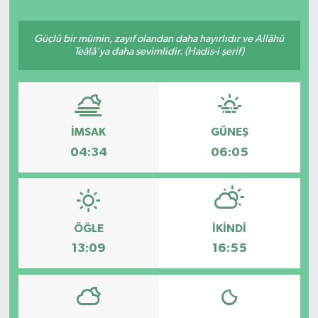
Güçlü bir mümin, zayıf olandan daha hayırlıdır ve Allâhü
Teâlâ'ya daha sevimlidir. (Hadis-i şerif)
İMSAK
GÜNEŞ
04:34
06:05
ÖĞLE
İKINDI
13:09
16:55