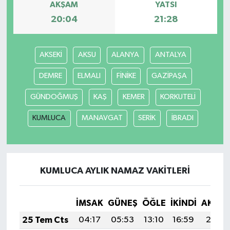
AKŞAM
YATSI
20:04
21:28
AKSEKİ
AKSU
ALANYA
ANTALYA
DEMRE
ELMALI
FİNİKE
GAZİPAŞA
GÜNDOĞMUŞ
KAŞ
KEMER
KORKUTELİ
KUMLUCA
MANAVGAT
SERİK
İBRADI
KUMLUCA AYLIK NAMAZ VAKITLERI
İMSAK
GÜNEŞ
ÖĞLE
İKINDI
AKŞA
25 Tem Cts
04:17
05:53
13:10
16:59
20:18