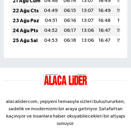
21 Ağu Cum
04:48
06:14
13:07
16:49
19:50
22 Ağu Cts
04:49
06:15
13:07
16:49
19:49
23 Ağu Paz
04:51
06:16
13:07
16:48
19:47
24 Ağu Pts
04:52
06:17
13:06
16:47
19:46
25 Ağu Sal
04:53
06:18
13:06
16:47
19:45
alacalidercom, yepyeni temasıyla sizleri buluştururken,
sadelik ve modernizmi bir araya getiriyor. Şatafattan
kaçınıyor ve insanlara haber okuyabilecekleri bir altyapı
sunuyor.