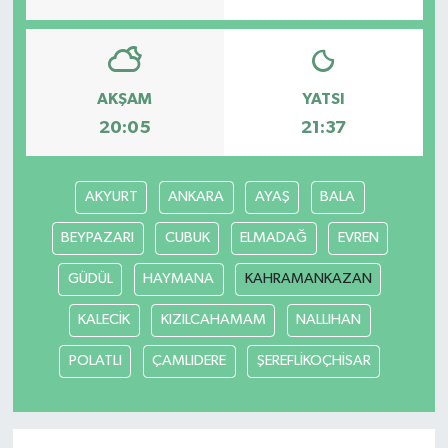
AKŞAM
YATSI
20:05
21:37
AKYURT
ANKARA
AYAŞ
BALA
BEYPAZARI
CUBUK
ELMADAĞ
EVREN
GÜDÜL
HAYMANA
KAHRAMANKAZAN
KALECİK
KIZILCAHAMAM
NALLIHAN
POLATLI
ÇAMLIDERE
ŞEREFLİKOÇHİSAR