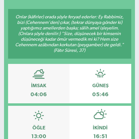
Onlar (kâfirler) orada şöyle feryad ederler: Ey Rabbimiz,
bizi (Cehennem'den) çıkar, (tekrar dünyaya gönder ki)
yaptığımız amellerden başka; sâlih amel işleyelim.
(Onlara şöyle denilir:) "Size, düşünecek bir kimsenin
düşüneceği kadar ömür vermedik mi ki? Hem size
Cehennem azâbından korkutan (peygamber) de geldi."
(Fâtır Sûresi, 37)
İMSAK
GÜNEŞ
04:06
05:46
ÖĞLE
İKINDI
13:00
16:51