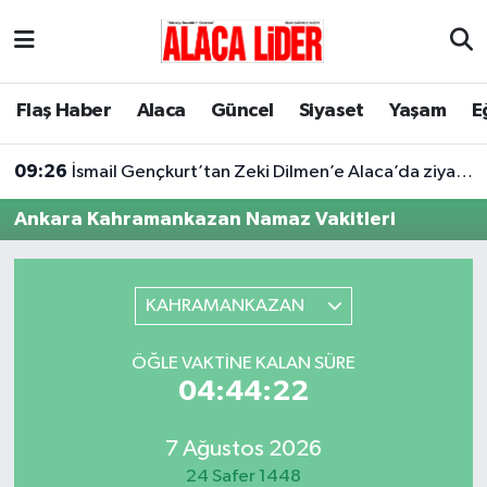
Çorum Nöbetçi Eczaneler
Flaş Haber
Alaca
Güncel
Siyaset
Yaşam
E
Çorum Hava Durumu
09:26
İsmail Gençkurt’tan Zeki Dilmen’e Alaca’da ziyaret
Çorum Namaz Vakitleri
Ankara Kahramankazan Namaz Vakitleri
Çorum Trafik Yoğunluk Haritası
Süper Lig Puan Durumu ve Fikstür
KAHRAMANKAZAN
Tüm Manşetler
ÖĞLE VAKTINE KALAN SÜRE
04:44:22
Son Dakika Haberleri
7 Ağustos 2026
Haber Arşivi
24 Safer 1448