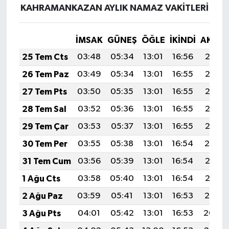
KAHRAMANKAZAN AYLIK NAMAZ VAKITLERI
İMSAK
GÜNEŞ
ÖĞLE
İKINDI
AKŞA
25 Tem Cts
03:48
05:34
13:01
16:56
20:18
26 Tem Paz
03:49
05:34
13:01
16:55
20:17
27 Tem Pts
03:50
05:35
13:01
16:55
20:16
28 Tem Sal
03:52
05:36
13:01
16:55
20:15
29 Tem Çar
03:53
05:37
13:01
16:55
20:15
30 Tem Per
03:55
05:38
13:01
16:54
20:14
31 Tem Cum
03:56
05:39
13:01
16:54
20:13
1 Ağu Cts
03:58
05:40
13:01
16:54
20:12
2 Ağu Paz
03:59
05:41
13:01
16:53
20:10
3 Ağu Pts
04:01
05:42
13:01
16:53
20:09