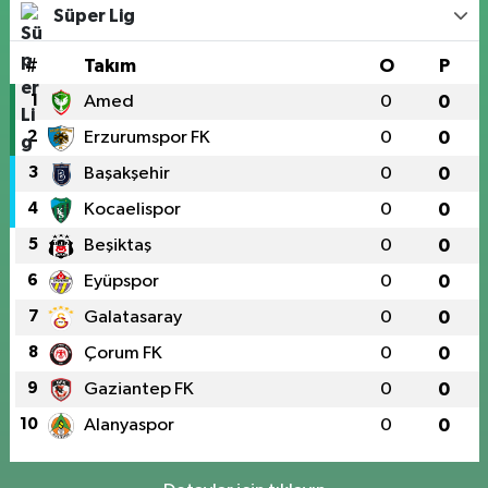
Süper Lig
#
Takım
O
P
1
Amed
0
0
2
Erzurumspor FK
0
0
3
Başakşehir
0
0
4
Kocaelispor
0
0
5
Beşiktaş
0
0
6
Eyüpspor
0
0
7
Galatasaray
0
0
8
Çorum FK
0
0
9
Gaziantep FK
0
0
10
Alanyaspor
0
0