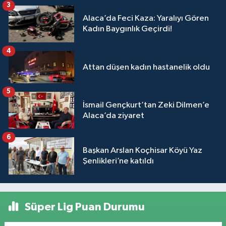
3
Alaca’da Feci Kaza: Yaralıyı Gören
Kadın Baygınlık Geçirdi!
4
Attan düşen kadın hastanelik oldu
5
İsmail Gençkurt’tan Zeki Dilmen’e
Alaca’da ziyaret
6
Başkan Arslan Koçhisar Köyü Yaz
Şenlikleri’ne katıldı
Süper Lig Puan Durumu