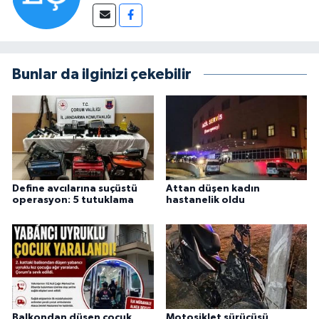
Bunlar da ilginizi çekebilir
Define avcılarına suçüstü
Attan düşen kadın
operasyon: 5 tutuklama
hastanelik oldu
Balkondan düşen çocuk
Motosiklet sürücüsü