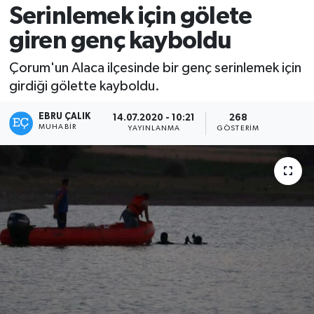
Serinlemek için gölete
giren genç kayboldu
Çorum'un Alaca ilçesinde bir genç serinlemek için
girdiği gölette kayboldu.
EBRU ÇALIK
14.07.2020 - 10:21
268
MUHABIR
YAYINLANMA
GÖSTERIM