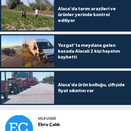
Alaca’da tarım arazileri ve
ürünler yerinde kontrol
ediliyor
Yozgat’ta meydana gelen
kazada Alacalı 2 kişi hayatını
kaybetti
Alaca’da ürün bolluğu, çiftçide
fiyat sıkıntısı var
MUHABIR
Ebru Çalık