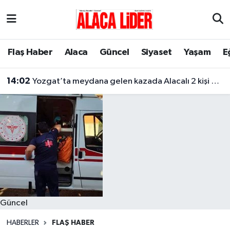
Çorum Nöbetçi Eczaneler
Flaş Haber
Alaca
Güncel
Siyaset
Yaşam
E
Çorum Hava Durumu
14:02
Yozgat’ta meydana gelen kazada Alacalı 2 kişi hayatını kaybetti
Çorum Namaz Vakitleri
Çorum Trafik Yoğunluk Haritası
Süper Lig Puan Durumu ve Fikstür
Tüm Manşetler
Son Dakika Haberleri
Güncel
Haber Arşivi
HABERLER
FLAŞ HABER